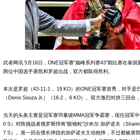
武者网讯 5月16日，ONE冠军赛“巅峰系列赛43”期比赛在
两位中国选手唐凯和罗超出战，双方都取得胜利。
本次是罗超（43-11-1， 19 KO）的ONE冠军赛首秀，对手
（Denis Souza Jr.）（16-2， 6 KO）。双方激烈对拼
当天的头条主赛是冠军赛羽量级MMA冠军争霸赛，现任冠军中国名将
0 S）对阵挑战者俄罗斯悍将“眼镜蛇”沙米尔·加萨诺夫（Shamil Ga
7 S）。第一回合擅长摔跤的加萨诺夫主动抱摔，不过都被唐