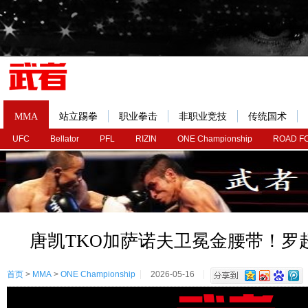
MMA
站立踢拳
职业拳击
非职业竞技
传统国术
UFC
Bellator
PFL
RIZIN
ONE Championship
ROAD F
唐凯TKO加萨诺夫卫冕金腰带！罗
首页
>
MMA
>
ONE Championship
2026-05-16