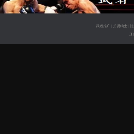
武者推广
|
招贤纳士
|
隐
辽I