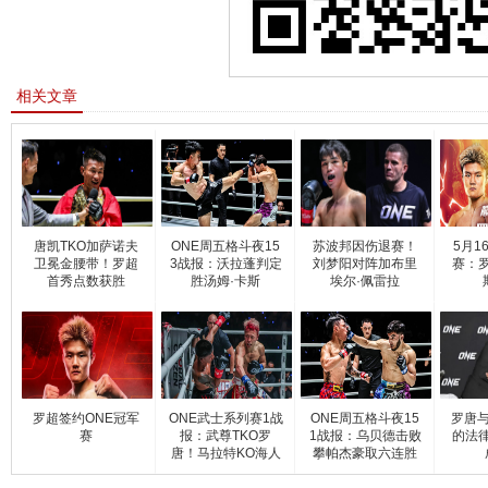
相关文章
唐凯TKO加萨诺夫
ONE周五格斗夜15
苏波邦因伤退赛！
5月1
卫冕金腰带！罗超
3战报：沃拉蓬判定
刘梦阳对阵加布里
赛：罗
首秀点数获胜
胜汤姆·卡斯
埃尔·佩雷拉
罗超签约ONE冠军
ONE武士系列赛1战
ONE周五格斗夜15
罗唐与
赛
报：武尊TKO罗
1战报：乌贝德击败
的法
唐！马拉特KO海人
攀帕杰豪取六连胜