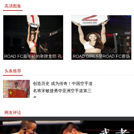
高清图集
ROAD FC最年轻的举牌女郎 孔
ROAD GIRLS是ROAD FC赛场
敏书美腿性感眼神清纯
上的一道靓丽的风景
头条推荐
创造历史 成为传奇！中国空手道
名将宋敏捷勇夺亚洲空手道第三
名。
网友评论