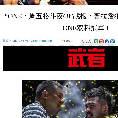
“ONE：周五格斗夜68”战报：普拉
ONE双料冠军！
首页
>
MMA
>
ONE Championship
2024-06-29