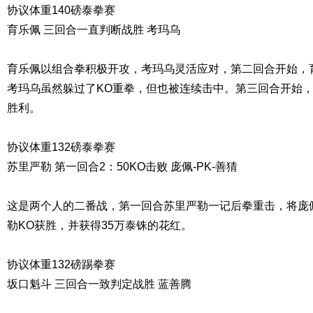
协议体重140磅泰拳赛
育乐佩 三回合一直判断战胜 考玛乌
育乐佩以组合拳积极开攻，考玛乌灵活应对，第二回合开始，
考玛乌虽然躲过了KO重拳，但也被连续击中。第三回合开始
胜利。
协议体重132磅泰拳赛
苏里严勒 第一回合2：50KO击败 庞佩-PK-善猜
这是两个人的二番战，第一回合苏里严勒一记后拳重击，将庞
勒KO获胜，并获得35万泰铢的花红。
协议体重132磅踢拳赛
坂口魁斗 三回合一致判定战胜 蓝善腾