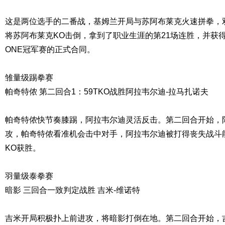
这是两位选手的二番战，基姆兰开局与苏阿布莱克火速拼拳，
将苏阿布莱克KO击倒，拿到了职业生涯的第21场连胜，并获
ONE冠军赛的正式合同。
雏量级踢拳赛
帕奇特侬 第二回合1：59TKO战胜阿拉韦尔迪-拉马扎诺夫
帕奇特侬快节奏膝踢，阿拉韦尔迪灵活反击。第二回合开始，
攻，帕奇特侬看准机会击中对手，阿拉韦尔迪被打得丧失战斗
KO获胜。
羽量级泰拳赛
暗影 三回合一致判定战胜 吉米-维诺特
吉米开局积极扑上前进攻，将暗影打倒在地。第二回合开始，