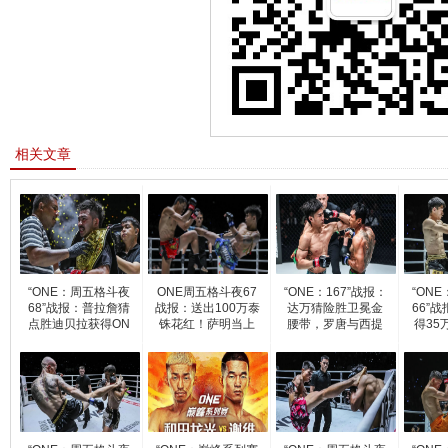
相关文章
“ONE：周五格斗夜
ONE周五格斗夜67
“ONE：167”战报：
“ON
68”战报：普拉詹猜
战报：送出100万泰
达万猜险胜卫冕金
66”
点胜迪贝拉获得ON
铢花红！萨明当上
腰带，罗唐与西提
得35
E
演一
猜重