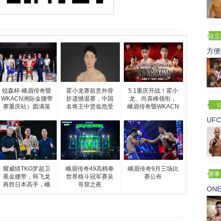
站立
赛
方便
锐森杯·峨眉传奇暨
霍小龙赛前意外骨
5.1重庆开战！霍小
WKACN洲际金腰带
折遗憾退赛，中国
龙、尚喜峰领衔，
U
赛重庆站）圆满落
名将王中贤临危受
峨眉传奇暨WKACN
命
洲际
UF
诺
耀威猜TKO罗超卫
峨眉传奇49高棉拳
峨眉传奇9月三场比
赛事
冕金腰带，韩飞龙
世界格斗冠军赛吴
赛公布
再胜日本高手，峨
哥窟之夜
ON
眉传