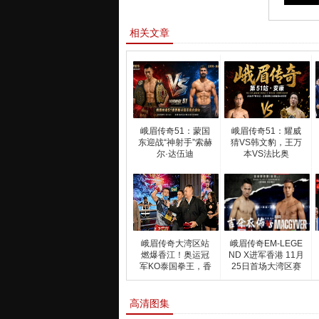
相关文章
峨眉传奇51：蒙国
峨眉传奇51：耀威
东迎战“神射手”索赫
猜VS韩文豹，王万
尔·达伍迪
本VS法比奥
峨眉传奇大湾区站
峨眉传奇EM-LEGE
燃爆香江！奥运冠
ND X进军香港 11月
军KO泰国拳王，香
25日首场大湾区赛
港狂
高清图集