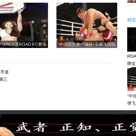
精
 GIRLS是ROAD FC赛场
“中信国安第一城杯”子弹飞国际
上的一道靓丽的风景
搏击争霸赛
RO
牌女
感眼
空手道
第三
“中
弹飞