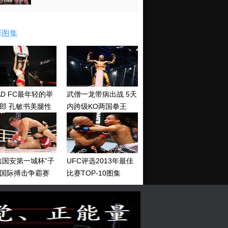
彩图集
AD FC最年轻的举
武僧一龙带病出战 5天
郎 孔敏书美腿性
内跨级KO两国拳王
神清纯
信国安第一城杯”子
UFC评选2013年最佳
国际搏击争霸赛
比赛TOP-10图集