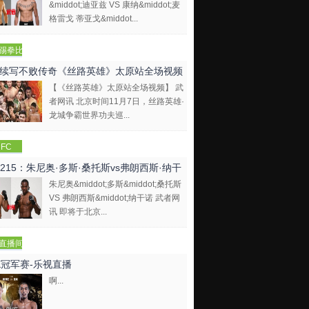
&middot;迪亚兹 VS 康纳&middot;麦
格雷戈 蒂亚戈&middot...
踢拳比
视频
续写不败传奇《丝路英雄》太原站全场视频
【《丝路英雄》太原站全场视频】 武
者网讯 北京时间11月7日，丝路英雄·
龙城争霸世界功夫巡...
FC
C215：朱尼奥·多斯·桑托斯vs弗朗西斯·纳干
朱尼奥&middot;多斯&middot;桑托斯
VS 弗朗西斯&middot;纳干诺 武者网
讯 即将于北京...
直播间
E冠军赛-乐视直播
啊...