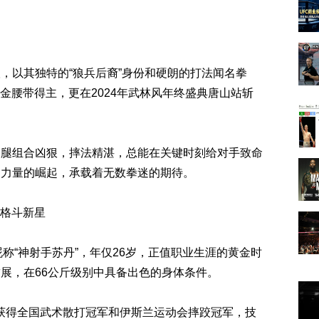
，以其独特的“狼兵后裔”身份和硬朗的打法闻名拳
级金腰带得主，更在2024年武林风年终盛典唐山站斩
拳腿组合凶狠，摔法精湛，总能在关键时刻给对手致命
国力量的崛起，承载着无数拳迷的期待。
合格斗新星
i），昵称“神射手苏丹”，年仅26岁，正值职业生涯的黄金时
的臂展，在66公斤级别中具备出色的身体条件。
曾获得全国武术散打冠军和伊斯兰运动会摔跤冠军，技