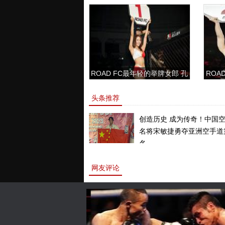
ROAD FC最年轻的举牌女郎 孔
ROAD
敏书美腿性感眼神清纯
头条推荐
创造历史 成为传奇！中国
名将宋敏捷勇夺亚洲空手道
名。
网友评论