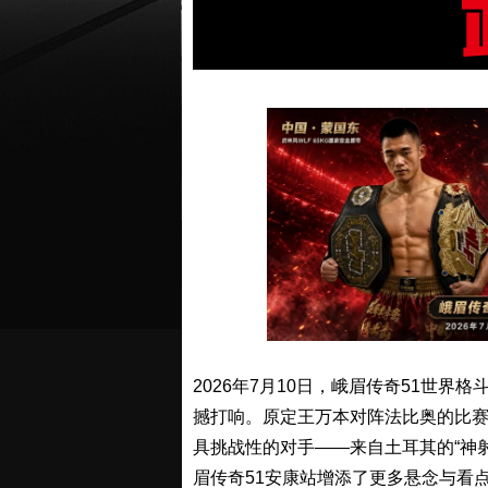
2026年7月10日，峨眉传奇51世
撼打响。原定王万本对阵法比奥的比赛
具挑战性的对手——来自土耳其的“神
眉传奇51安康站增添了更多悬念与看