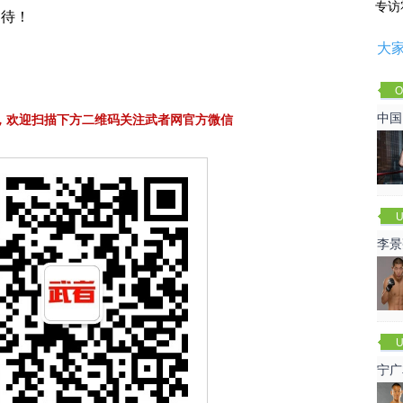
专访
期待！
大
O
Cha
中国
，欢迎扫描下方二维码关注武者网官方微信
U
李景
赛
U
宁广