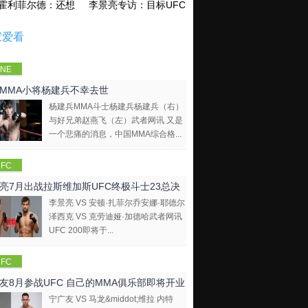
霍利菲尔德：还想再和泰森干一架！
李景亮专访：目标UFC金腰带 不做打酱油
家爱看
NE
mpions
MMA小将杨建兵不幸去世
hip
杨建兵MMA斗士杨建兵杨建兵（右）
与好兄弟赵燕飞（左）武者网讯 又是
一个悲痛的消息，中国MMA综合格...
FC
亮7月出战拉斯维加斯UFC终极斗士23总决
李景亮 VS 安顿·扎菲尔乔安娜·耶德尔
泽西克 VS 克劳迪娅·加德哈武者网讯
UFC 200即将于...
FC
友8月参战UFC 自己的MMA俱乐部即将开业
宁广友 VS 马龙&middot;维拉 内特