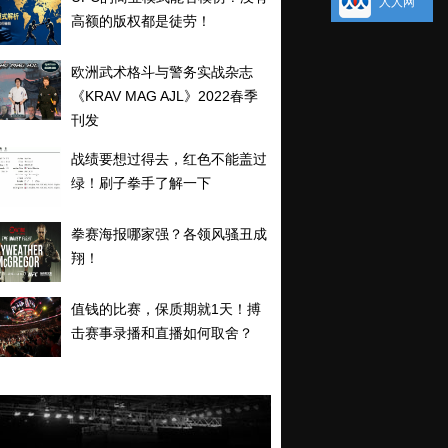
人人网
高额的版权都是徒劳！
欧洲武术格斗与警务实战杂志
《KRAV MAG AJL》2022春季
刊发
战绩要想过得去，红色不能盖过
绿！刷子拳手了解一下
拳赛海报哪家强？各领风骚丑成
翔！
值钱的比赛，保质期就1天！搏
击赛事录播和直播如何取舍？