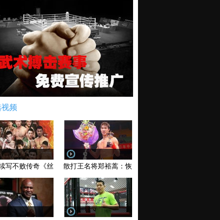
选视频
续写不败传奇《丝路英雄》太原站全场视频
散打王名将郑裕蒿：恢复训练 有望回归擂台