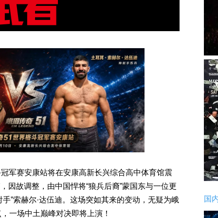
界格斗冠军赛安康站将在安康高新长兴综合高中体育馆震
，因故调整，由中国悍将“狼兵后裔”蒙国东与一位更
国
射手”索赫尔·达伍迪。这场突如其来的变动，无疑为峨
点，一场中土巅峰对决即将上演！