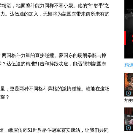
术精湛，地面缠斗能力同样不容小觑。他的“神射手”之
能力。达伍迪的加入，无疑将为蒙国东带来前所未有的
土两国格斗力量的直接碰撞。蒙国东的硬朗拳腿与摔
术？达伍迪的精准打击和摔跤功底，能否限制蒙国东
精
较量，更是两种不同格斗风格的激情碰撞。谁能在这场
荣耀？
方便
育馆，峨眉传奇51世界格斗冠军赛安康站，让我们共同