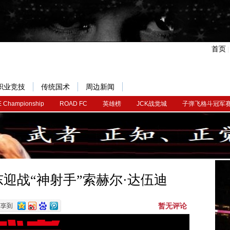
首页
职业竞技
传统国术
周边新闻
 Championship
ROAD FC
英雄榜
JCK战觉城
子弹飞格斗冠军
东迎战“神射手”索赫尔·达伍迪
暂无评论