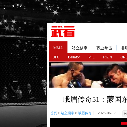
MMA
站立踢拳
职业拳击
非
UFC
Bellator
PFL
RIZIN
ONE
峨眉传奇51：蒙国
首页
>
站立踢拳
>
峨眉传奇
2026-06-17