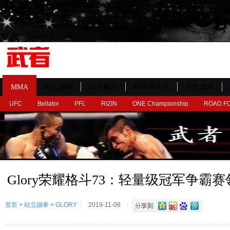
MMA
站立踢拳
职业拳击
锦标赛项目
传统国术
UFC
Bellator
PFL
RIZIN
ONE Championship
ROAD F
Glory荣耀格斗73：轻量级冠军争霸
首页
>
站立踢拳
>
GLORY
2019-11-06