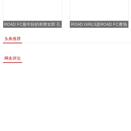
ROAD FC最年轻的举牌女郎 孔
ROAD GIRLS是ROAD FC赛场
敏书美腿性感眼神清纯
上的一道靓丽的风景
头条推荐
网友评论