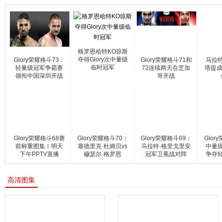
格罗恩哈特KO琼斯
夺得Glory次中量级
Glory荣耀格斗73：
Glory荣耀格斗71和
马拉
临时冠军
轻量级冠军争霸赛
72连续两天在芝加
塔提成
领衔中国深圳开战
哥开战
Glory荣耀格斗68赛
Glory荣耀格斗70：
Glory荣耀格斗69：
Glor
前称重图集！明天
塞德里克·杜姆贝vs
马拉特·格里戈里安
中量
下午PPTV直播
穆瑟尔·格罗恩
冠军卫冕战对阵
争夺
高清图集