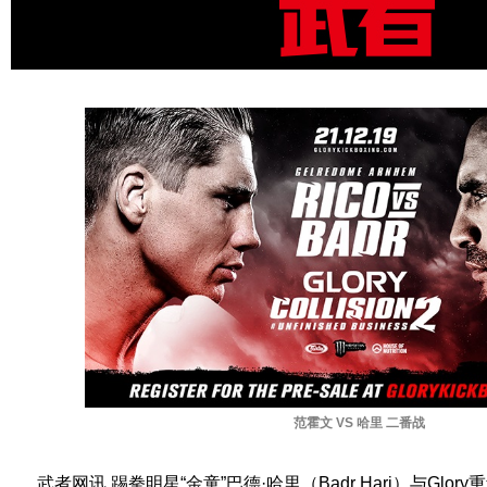
范霍文 VS 哈里 二番战
武者网讯 踢拳明星“金童”巴德·哈里（Badr Hari）与Glory