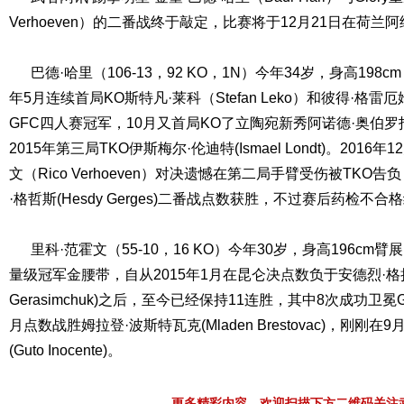
Verhoeven）的二番战终于敲定，比赛将于12月21日在荷兰
巴德·哈里（106-13，92 KO，1N）今年34岁，身高198cm
年5月连续首局KO斯特凡·莱科（Stefan Leko）和彼得·格雷厄姆（
GFC四人赛冠军，10月又首局KO了立陶宛新秀阿诺德·奥伯罗托夫(Arn
2015年第三局TKO伊斯梅尔·伦迪特(Ismael Londt)。2016年
文（Rico Verhoeven）对决遗憾在第二局手臂受伤被TKO告
·格哲斯(Hesdy Gerges)二番战点数获胜，不过赛后药检不
里科·范霍文（55-10，16 KO）今年30岁，身高196cm臂展19
量级冠军金腰带，自从2015年1月在昆仑决点数负于安德烈·格拉斯
Gerasimchuk)之后，至今已经保持11连胜，其中8次成功卫冕
月点数战胜姆拉登·波斯特瓦克(Mladen Brestovac)，刚刚
(Guto Inocente)。
更多精彩内容，欢迎扫描下方二维码关注