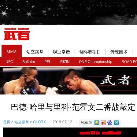
MMA
站立踢拳
职业拳击
锦标赛项目
传统国术
UFC
Bellator
PFL
RIZIN
ONE Championship
ROAD F
巴德·哈里与里科·范霍文二番战敲定
首页
>
站立踢拳
>
GLORY
2019-07-12