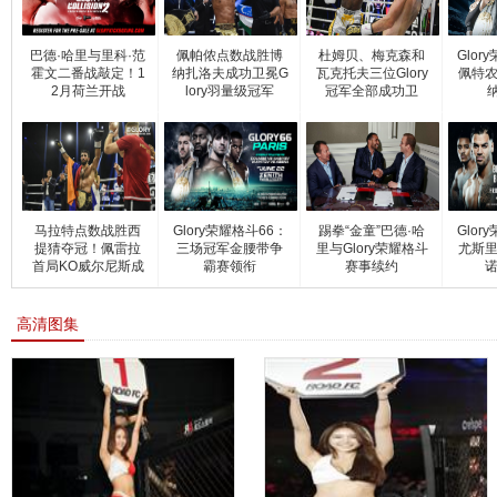
巴德·哈里与里科·范
佩帕侬点数战胜博
杜姆贝、梅克森和
Glor
霍文二番战敲定！1
纳扎洛夫成功卫冕G
瓦克托夫三位Glory
佩特农
2月荷兰开战
lory羽量级冠军
冠军全部成功卫
马拉特点数战胜西
Glory荣耀格斗66：
踢拳“金童”巴德·哈
Glor
提猜夺冠！佩雷拉
三场冠军金腰带争
里与Glory荣耀格斗
尤斯里
首局KO威尔尼斯成
霸赛领衔
赛事续约
诺
功
高清图集