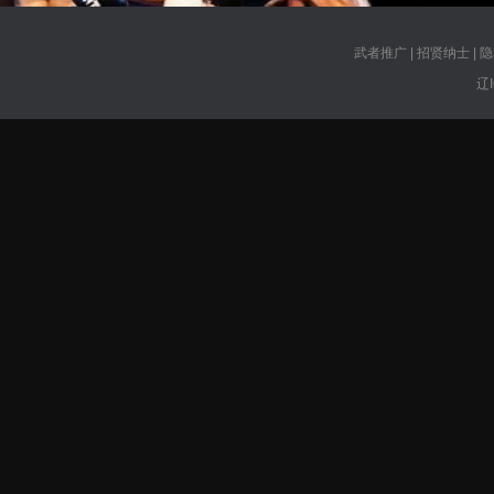
武者推广
|
招贤纳士
|
隐
辽I