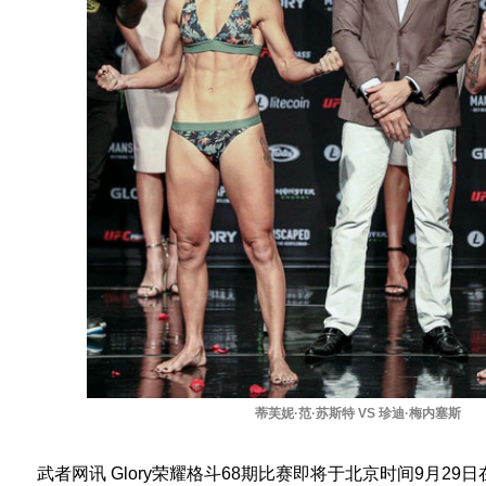
蒂芙妮·范·苏斯特 VS 珍迪·梅内塞斯
武者网讯 Glory荣耀格斗68期比赛即将于北京时间9月29