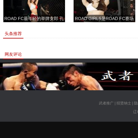
ROAD FC最年轻的举牌女郎 孔
ROAD GIRLS是ROAD FC赛场
敏书美腿性感眼神清纯
上的一道靓丽的风景
头条推荐
网友评论
武者推广
|
招贤纳士
|
隐
辽I