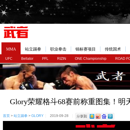
MMA
站立踢拳
职业拳击
锦标赛项目
传统国术
UFC
Bellator
PFL
RIZIN
ONE Championship
ROAD F
Glory荣耀格斗68赛前称重图集！明
首页
>
站立踢拳
>
GLORY
2019-09-28