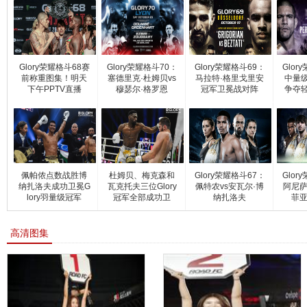
Glory荣耀格斗68赛
Glory荣耀格斗70：
Glory荣耀格斗69：
Glor
前称重图集！明天
塞德里克·杜姆贝vs
马拉特·格里戈里安
中量
下午PPTV直播
穆瑟尔·格罗恩
冠军卫冕战对阵
争夺
佩帕侬点数战胜博
杜姆贝、梅克森和
Glory荣耀格斗67：
Glor
纳扎洛夫成功卫冕G
瓦克托夫三位Glory
佩特农vs安瓦尔·博
阿尼萨
lory羽量级冠军
冠军全部成功卫
纳扎洛夫
菲亚
高清图集