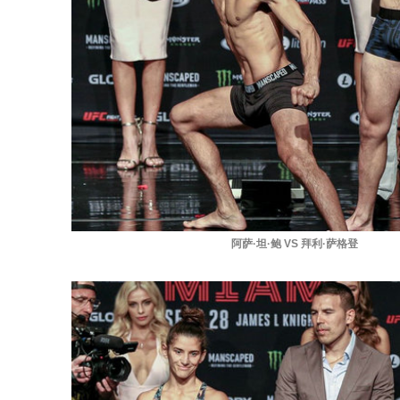
阿萨·坦·鲍 VS 拜利·萨格登