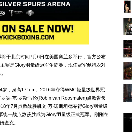
赛即将于北京时间7月6日在美国奥兰多举行，官方公布
赛是Glory羽量级冠军争霸赛，现任冠军佩特农对
夫。
24岁，身高171cm。2016年夺得WMC轻量级世界冠
·范·罗斯马伦(Robin van Roosmalen)点数告负
018年7月点数战胜凯文·万·诺斯坦德夺得Glory羽量级
统一战点数获胜成为Glory羽量级正式冠军。刚刚在
达姆查克。