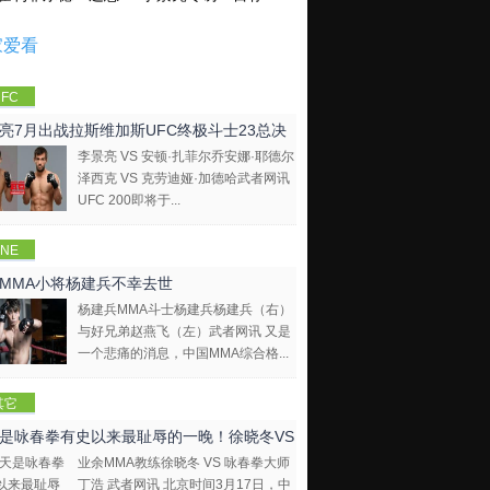
家爱看
FC
亮7月出战拉斯维加斯UFC终极斗士23总决
李景亮 VS 安顿·扎菲尔乔安娜·耶德尔
泽西克 VS 克劳迪娅·加德哈武者网讯
UFC 200即将于...
NE
mpions
MMA小将杨建兵不幸去世
hip
杨建兵MMA斗士杨建兵杨建兵（右）
与好兄弟赵燕飞（左）武者网讯 又是
一个悲痛的消息，中国MMA综合格...
其它
是咏春拳有史以来最耻辱的一晚！徐晓冬VS
业余MMA教练徐晓冬 VS 咏春拳大师
拳大师
丁浩 武者网讯 北京时间3月17日，中