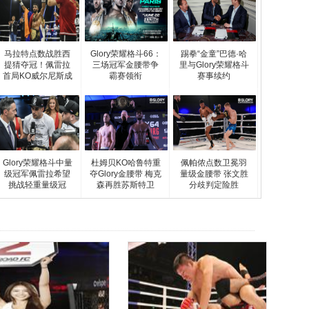
马拉特点数战胜西
Glory荣耀格斗66：
踢拳“金童”巴德·哈
提猜夺冠！佩雷拉
三场冠军金腰带争
里与Glory荣耀格斗
首局KO威尔尼斯成
霸赛领衔
赛事续约
功
Glory荣耀格斗中量
杜姆贝KO哈鲁特重
佩帕侬点数卫冕羽
级冠军佩雷拉希望
夺Glory金腰带 梅克
量级金腰带 张文胜
挑战轻重量级冠
森再胜苏斯特卫
分歧判定险胜