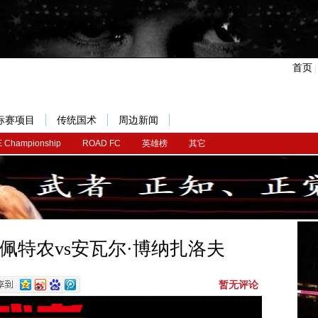
首页
标赛项目
传统国术
周边新闻
 Championship
ROAD FC
英雄榜
其它
7：佩特农vs安瓦尔·博纳扎洛夫
暂无评论