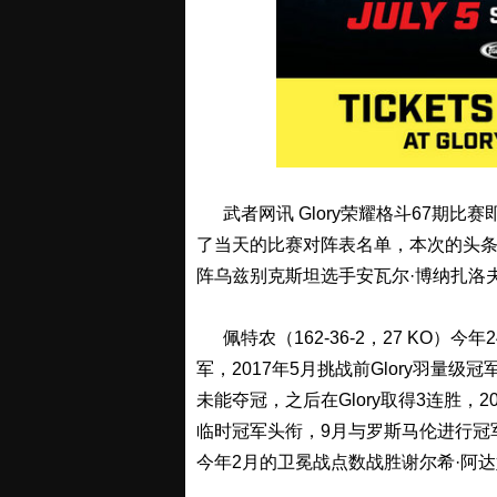
武者网讯 Glory荣耀格斗67期比
了当天的比赛对阵表名单，本次的头条主
阵乌兹别克斯坦选手安瓦尔·博纳扎洛
佩特农（162-36-2，27 KO）今年
军，2017年5月挑战前Glory羽量级冠军罗宾
未能夺冠，之后在Glory取得3连胜，2
临时冠军头衔，9月与罗斯马伦进行冠军
今年2月的卫冕战点数战胜谢尔希·阿