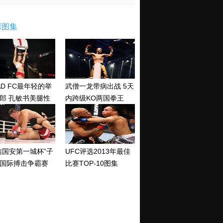
彩图集
AD FC最年轻的举
武僧一龙带病出战 5天
郎 孔敏书美腿性
内跨级KO两国拳王
神清纯
信国安第一城杯”子
UFC评选2013年最佳
国际搏击争霸赛
比赛TOP-10图集