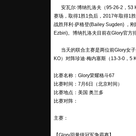
安瓦尔·博纳扎洛夫（95-26-2，53 K
赛场，取得1胜1负后，2017年取得1
战胜拜利·萨格登(Bailey Sugden)
Ezbiri)。博纳扎洛夫目前在Glory
当天的联合主赛是两位前Glory女子超
KO）对阵珍迪·梅内塞斯（13-3-0，5 
比赛名称：Glory荣耀格斗67
比赛时间：7月6日（北京时间）
比赛地点：美国 奥兰多
比赛对阵：
主赛：
【Glory羽量级冠军争霸赛】