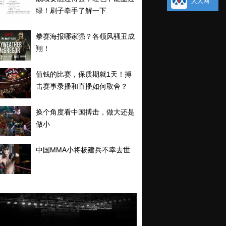
人人网
绿！刷子拳手了解一下
拳赛海报哪家强？各领风骚丑成
翔！
值钱的比赛，保质期就1天！搏
击赛事录播和直播如何取舍？
换个角度看中国搏击，做大还是
做小
中国MMA小将杨建兵不幸去世