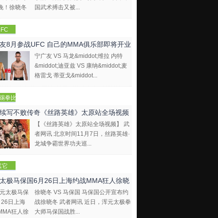
国武术搏击又被...
FC
友8月参战UFC 自己的MMA俱乐部即将开业
宁广友 VS 马龙&middot;维拉 内特
&middot;迪亚兹 VS 康纳&middot;麦
格雷戈 蒂亚戈&middot...
踢拳比
视频
续写不败传奇《丝路英雄》太原站全场视频
【《丝路英雄》太原站全场视频】 武
者网讯 北京时间11月7日，丝路英雄·
龙城争霸世界功夫巡...
其它
太极马保国6月26日上海约战MMA狂人徐晓
徐晓冬 VS 马保国 马保国公开宣布约
战徐晓冬 武者网讯 近日，浑元太极拳
大师马保国战胜...