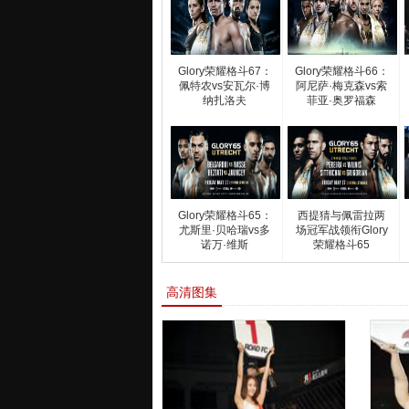
Glory荣耀格斗67：
Glory荣耀格斗66：
佩特农vs安瓦尔·博
阿尼萨·梅克森vs索
纳扎洛夫
菲亚·奥罗福森
Glory荣耀格斗65：
西提猜与佩雷拉两
尤斯里·贝哈瑞vs多
场冠军战领衔Glory
诺万·维斯
荣耀格斗65
高清图集