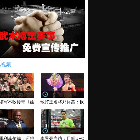
选视频
续写不败传奇《丝路英雄》太原站全场视频
散打王名将郑裕蒿：恢复训练 有望回归擂台
霍利菲尔德：还想再和泰森干一架！
李景亮专访：目标UFC金腰带 不做打酱油