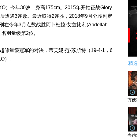
O）今年30岁，身高175cm。2015年开始征战Glory
胜后遭遇3连败。最近取得2连胜，2018年9月分歧判定
 ，刚刚在今年3月点数战胜阿卜杜拉·艾兹比利(Abdellah
官方排名羽量级第2位。
雏量级冠军的对决，蒂芙妮·范·苏斯特（19-4-1，6
KO）。
精
方便
专访