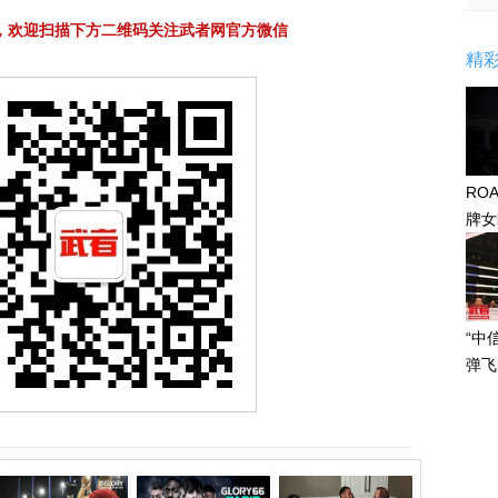
，欢迎扫描下方二维码关注武者网官方微信
精
RO
牌女
感眼
“中
弹飞