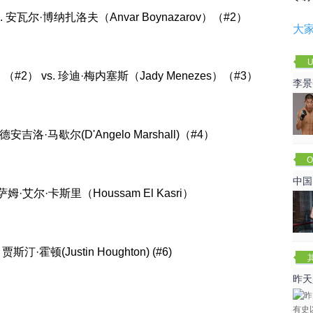
s. 安瓦尔·博纳扎洛夫（Anvar Boynazarov）（#2）
大
U
t）（#2） vs. 珍迪·梅内塞斯（Jady Menezes）（#3）
李景
赛
. 德安吉洛·马歇尔(D'Angelo Marshall)（#4）
O
Cha
中国
 霍萨姆·艾尔·卡斯里（Houssam El Kasri）
贾斯汀·霍顿(Justin Houghton) (#6)
昨天
咏春