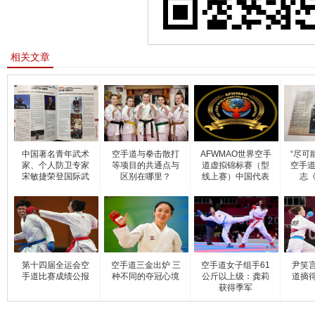
相关文章
中国著名青年武术
空手道与拳击散打
AFWMAO世界空手
“尽可
家、个人防卫专家
等项目的共通点与
道虚拟锦标赛（型
空手道
宋敏捷荣登国际武
区别在哪里？
线上赛）中国代表
志《
队获2
第十四届全运会空
空手道三金出炉 三
空手道女子组手61
尹笑
手道比赛成绩公报
种不同的夺冠心境
公斤以上级：龚莉
道摘
获得季军