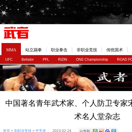
MMA
站立踢拳
职业拳击
非职业竞技
传统国术
UFC
Bellator
PFL
RIZIN
ONE Championship
ROAD F
中国著名青年武术家、个人防卫专家
术名人堂杂志
首页
>
非职业竞技
>
空手道
2023-02-24