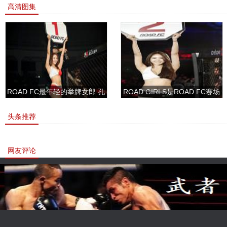
高清图集
ROAD FC最年轻的举牌女郎 孔
ROAD GIRLS是ROAD FC赛场
敏书美腿性感眼神清纯
上的一道靓丽的风景
头条推荐
网友评论