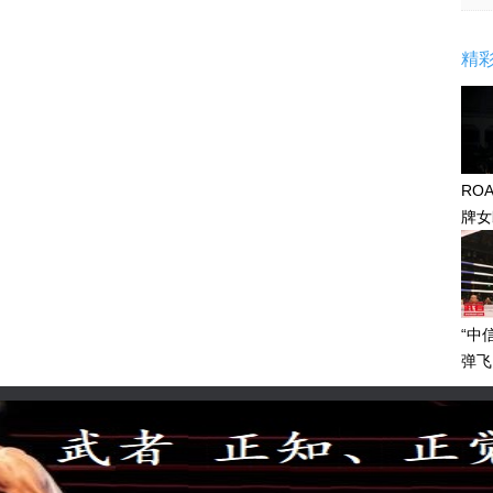
精
RO
牌女
感眼
“中
弹飞