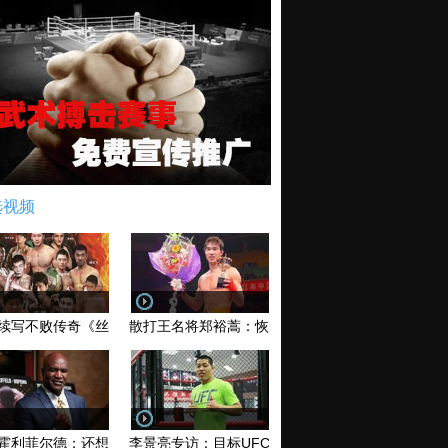
选视频
续写不败传奇《丝路英雄》太原站全场视频
散打王名将郑裕蒿：恢复训练 有望回归擂台
霍利菲尔德：还想再和泰森干一架！
李景亮专访：目标UFC金腰带 不做打酱油