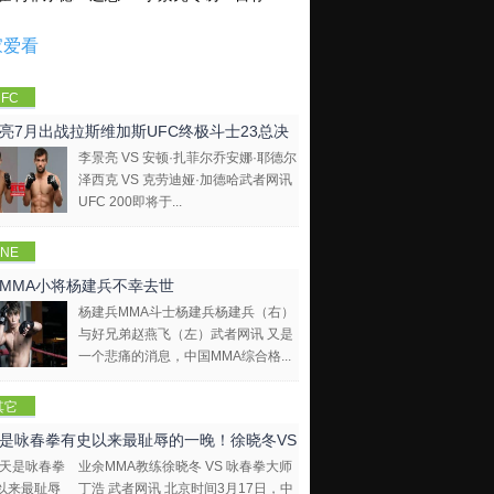
家爱看
FC
亮7月出战拉斯维加斯UFC终极斗士23总决
李景亮 VS 安顿·扎菲尔乔安娜·耶德尔
泽西克 VS 克劳迪娅·加德哈武者网讯
UFC 200即将于...
NE
mpions
MMA小将杨建兵不幸去世
hip
杨建兵MMA斗士杨建兵杨建兵（右）
与好兄弟赵燕飞（左）武者网讯 又是
一个悲痛的消息，中国MMA综合格...
其它
是咏春拳有史以来最耻辱的一晚！徐晓冬VS
业余MMA教练徐晓冬 VS 咏春拳大师
拳大师
丁浩 武者网讯 北京时间3月17日，中