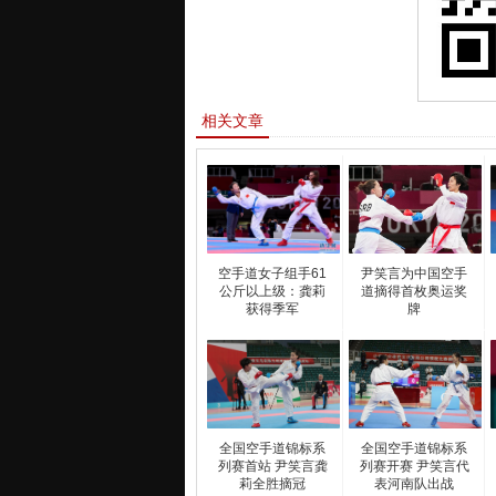
相关文章
空手道女子组手61
尹笑言为中国空手
公斤以上级：龚莉
道摘得首枚奥运奖
获得季军
牌
全国空手道锦标系
全国空手道锦标系
列赛首站 尹笑言龚
列赛开赛 尹笑言代
莉全胜摘冠
表河南队出战