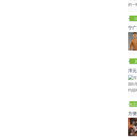
U
宁广
浑元
冬
站立
赛
方便