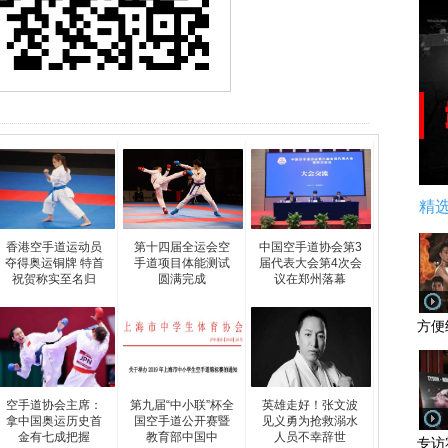
精
香港空手道运动员
第十四届全运会空
中国空手道协会第3
夺得奥运铜牌 特首
手道项目体能测试
届代表大会第4次会
祝贺称实至名归
圆满完成
议在郑州落幕
方便
空手道协会主席：
第九届“中小联”杯全
英雄走好！张文波
拿中国奥运历史首
国空手道公开赛暨
见义勇为抢救溺水
金有七成把握
教育部中国中
人员不幸辞世
专访