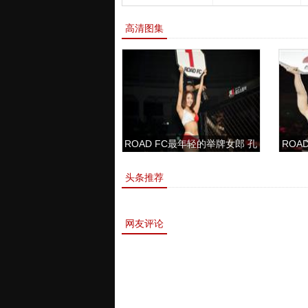
高清图集
ROAD FC最年轻的举牌女郎 孔
ROAD
敏书美腿性感眼神清纯
头条推荐
网友评论