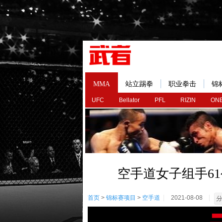
MMA
站立踢拳
职业拳击
锦
UFC
Bellator
PFL
RIZIN
ONE
空手道女子组手6
首页
>
锦标赛项目
>
空手道
2021-08-08