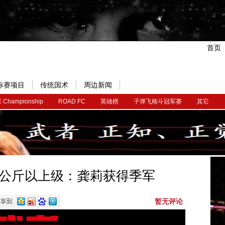
首页
标赛项目
传统国术
周边新闻
 Championship
ROAD FC
英雄榜
子弹飞格斗冠军赛
其它
1公斤以上级：龚莉获得季军
暂无评论