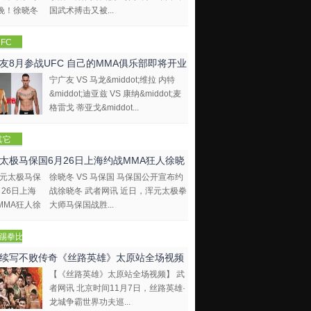
国武术搏击又被...
FC
友8月参战UFC 自己的MMA俱乐部即将开业
宁广友 VS 马龙&middot;维拉 内特
&middot;迪亚兹 VS 康纳&middot;麦
格雷戈 蒂亚戈&middot...
其它
太极马保国6月26日上海约战MMA狂人徐晓
徐晓冬 VS 马保国 马保国公开宣布约
战徐晓冬 武者网讯 近日，浑元太极拳
大师马保国战胜...
踢拳比
视频
续写不败传奇《丝路英雄》太原站全场视频
【《丝路英雄》太原站全场视频】 武
者网讯 北京时间11月7日，丝路英雄·
龙城争霸世界功夫巡...