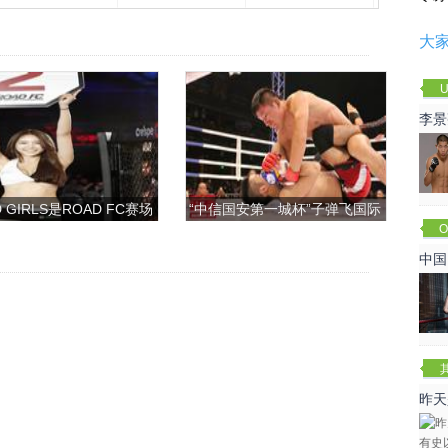
大
U
李景
赛
 GIRLS是ROAD FC赛场
“中信国安第一城杯”子弹飞国际
O
上的一道靓丽的风景
搏击争霸赛
Cha
中国
昨天
咏春