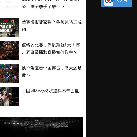
人人网
绿！刷子拳手了解一下
拳赛海报哪家强？各领风骚丑成
翔！
值钱的比赛，保质期就1天！搏
击赛事录播和直播如何取舍？
换个角度看中国搏击，做大还是
做小
中国MMA小将杨建兵不幸去世