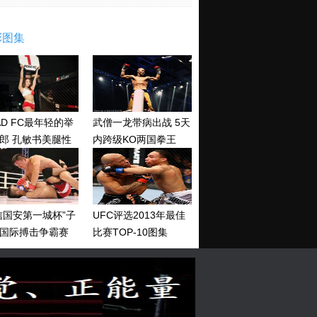
彩图集
AD FC最年轻的举
武僧一龙带病出战 5天
郎 孔敏书美腿性
内跨级KO两国拳王
神清纯
信国安第一城杯”子
UFC评选2013年最佳
国际搏击争霸赛
比赛TOP-10图集