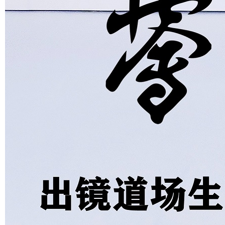
武者推广
|
招贤纳士
|
隐
辽I