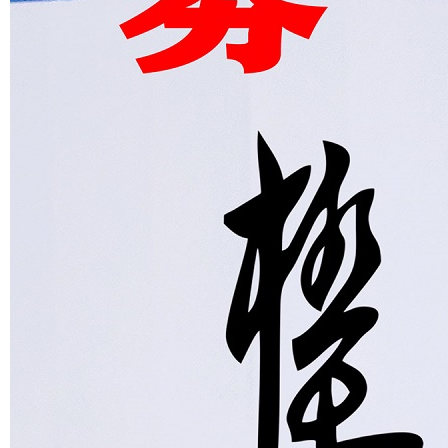
香港空手道运动员
第十四届全运会空
中国空手道协会第3
全国
夺得奥运铜牌 特首
手道项目体能测试
届代表大会第4次会
列赛首
祝贺称实至名归
圆满完成
议在郑州落幕
莉
高清图集
ROAD FC最年轻的举牌女郎 孔
ROAD GIRLS是ROAD FC赛场
敏书美腿性感眼神清纯
上的一道靓丽的风景
头条推荐
网友评论