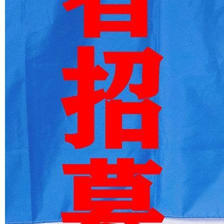
相关文章
“让中国的武术回归
第十四届全运会空
空手道三金出炉 三
空手道
中国”——欧洲《武
手道比赛成绩公报
种不同的夺冠心境
公斤
道家》杂志专