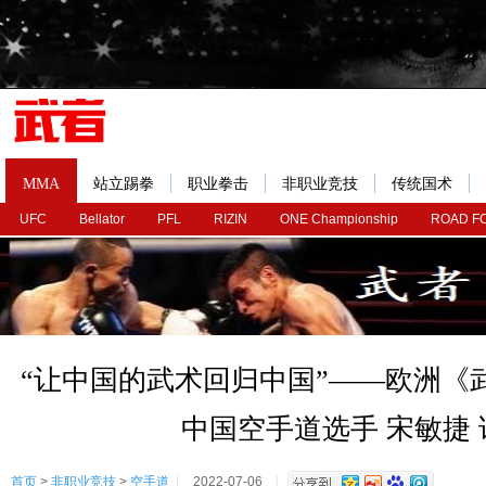
MMA
站立踢拳
职业拳击
非职业竞技
传统国术
UFC
Bellator
PFL
RIZIN
ONE Championship
ROAD F
“让中国的武术回归中国”——欧洲《
中国空手道选手 宋敏捷 
首页
>
非职业竞技
>
空手道
2022-07-06