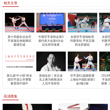
相关文章
第十四届全运会空
中国空手道协会第3
全国空手道锦标系
全国
手道项目体能测试
届代表大会第4次会
列赛首站 尹笑言龚
列赛开
圆满完成
议在郑州落幕
莉全胜摘冠
表
第九届“中小联”杯全
英雄走好！张文波
空手道K1超级联赛
201
国空手道公开赛暨
见义勇为抢救溺水
上海站中国队斩获1
手道
教育部中国中
人员不幸辞世
金4银1铜
请赛（
高清图集