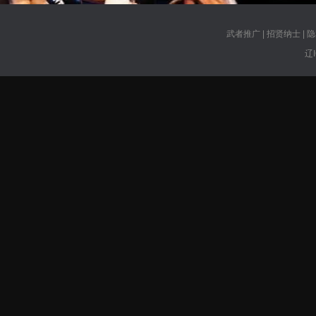
武者推广
|
招贤纳士
|
隐
辽I