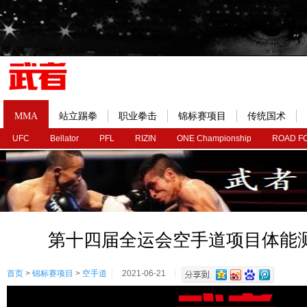
MMA
站立踢拳
职业拳击
锦标赛项目
传统国术
UFC
Bellator
PFL
RIZIN
ONE Championship
ROAD F
第十四届全运会空手道项目体能
首页
>
锦标赛项目
>
空手道
2021-06-21