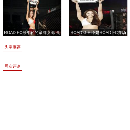
ROAD FC最年轻的举牌女郎 孔
ROAD GIRLS是ROAD FC赛场
敏书美腿性感眼神清纯
上的一道靓丽的风景
头条推荐
网友评论