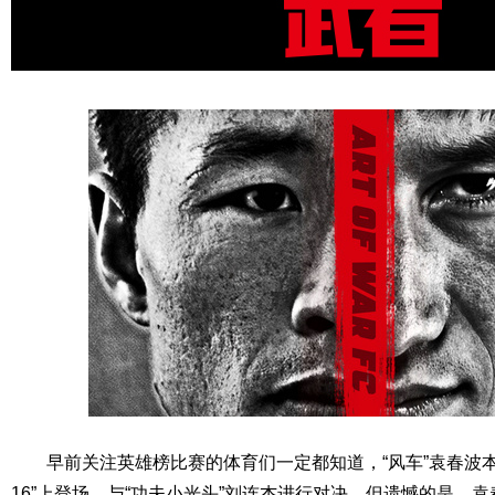
早前关注英雄榜比赛的体育们一定都知道，“风车”袁春波本应
16”上登场，与“功夫小光头”刘连杰进行对决。但遗憾的是，