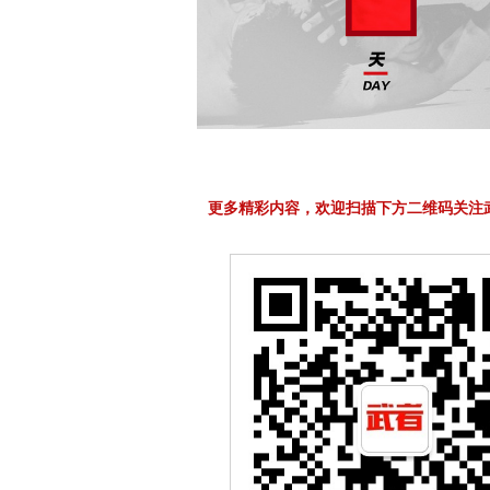
更多精彩内容，欢迎扫描下方二维码关注