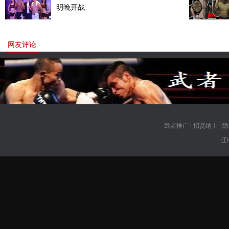
明晚开战
网友评论
武者推广
|
招贤纳士
|
隐
辽I