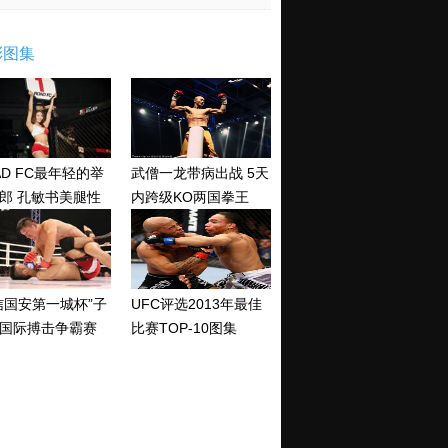
彩图集
AD FC最年轻的举
武僧一龙带病出战 5天
郎 孔敏书美腿性
内跨级KO两国拳王
神清纯
信国安第一城杯”子
UFC评选2013年最佳
国际搏击争霸赛
比赛TOP-10图集