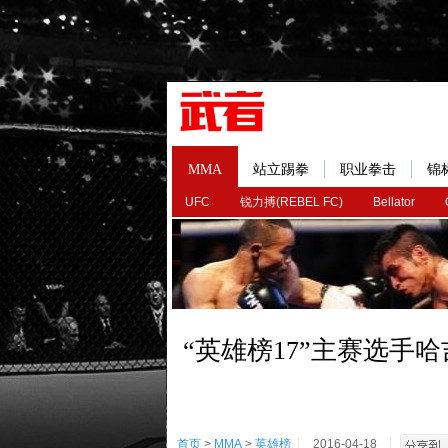
MMA
站立踢拳
职业拳击
锦
UFC
锐力搏(REBEL FC)
Bellator
“英雄榜17”主赛选手
首页
>
MMA
>
英雄榜
2016-04-18