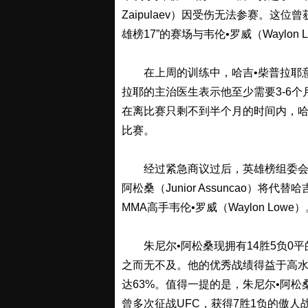
Zaipulaev）因受伤无法参赛。这位
雄榜17”的赛场与韦伦•罗威（Waylon
在上周的训练中，哈吉•柴普拉耶意
拉耶的主治医生表示他至少需要3-6
在离比赛只剩不到半个月的时间内，哈吉
比赛。
经过紧急商议过后，英雄榜组委会今
阿松桑（Junior Assuncao）将
MMA高手韦伦•罗威（Waylon Lowe
朱尼尔•阿松桑现拥有14胜5负0平
之而无不及。他的优秀战绩得益于高水
达63%。值得一提的是，朱尼尔•阿
曾多次征战UFC，获得7胜1负的傲