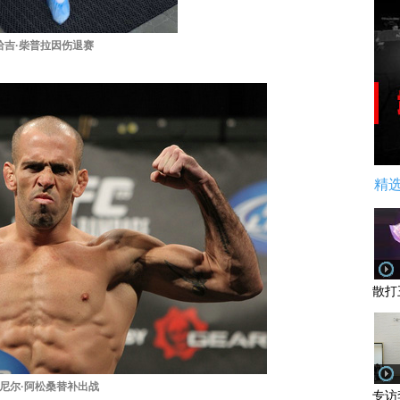
哈吉·
柴普拉因伤退赛
精
散打
尼尔·阿松桑替补出战
专访