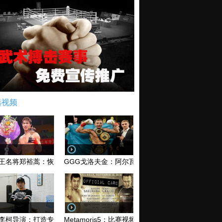
选视频
王名将郑裕蒿：恢复训练 有望回归擂台
GGG戈洛夫金：阿尔瓦雷兹和库托 爱谁谁无所谓！
李柯导演：打造专业MMA综合格斗电影《破军》
Metamoris5：比赛视频