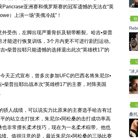
曾获Pancrase亚洲赛和俄罗斯赛的冠军遗憾的无法在“英
 Lowe）上演一场“美俄冷战”！
锐
(R
Re
外受伤，左脚出现严重骨折及韧带断裂。哈吉•柴普
个月才能进行恢复训练，3个月内更不可进行剧烈运动。
•柴普拉耶只能遗憾的选择退出此次“英雄榜17”的
U
“冰
天正式宣布，曾多次参加UFC的巴西名将朱尼尔•
代替哈吉•柴普拉耶出战本次“英雄榜17”的主赛，对阵美国
）。
U
的骄人战绩，可以说实力比原来的主赛选手哈吉有过
桑托
平的站立击打技术，朱尼尔•阿松桑的击打成功率高
松桑也非常擅长柔术技巧，现在为一名柔术棕带。他也
人战绩。值得注意的是，最近朱尼尔•阿松桑的三场比赛