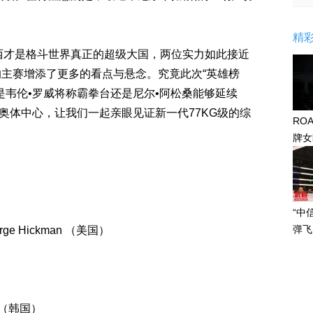
精
西才是格斗世界真正的超级大国，两位实力如此接近
”的主赛增添了更多的看点与悬念。究竟此次“英雄榜
是韦伦•罗威将称霸拳台还是尼尔•阿松桑能够延续
际奥体中心，让我们一起亲眼见证新一代77KG级的综
RO
牌女
感眼
“中
弹飞
e Hickman （美国）
n（韩国）