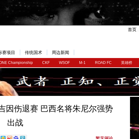
首页
标赛项目
传统国术
周边新闻
ONE Championship
CKF
WSOF
M-1
ROAD FC
英雄榜
哈吉因伤退赛 巴西名将朱尼尔强势
出战
暂无评论