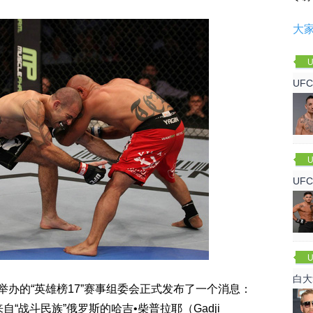
大
U
UF
U
UF
军
U
白大
办的“英雄榜17”赛事组委会正式发布了一个消息：
回来
-来自“战斗民族”俄罗斯的哈吉•柴普拉耶（Gadji