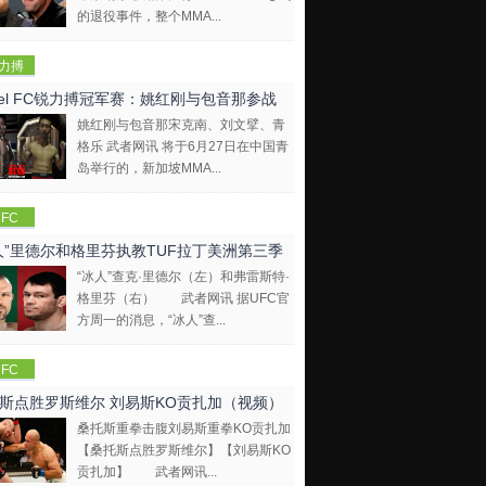
的退役事件，整个MMA...
力搏
EBEL
bel FC锐力搏冠军赛：姚红刚与包音那参战
FC)
姚红刚与包音那宋克南、刘文擘、青
格乐 武者网讯 将于6月27日在中国青
岛举行的，新加坡MMA...
FC
人”里德尔和格里芬执教TUF拉丁美洲第三季
“冰人”查克·里德尔（左）和弗雷斯特·
格里芬（右） 武者网讯 据UFC官
方周一的消息，“冰人”查...
FC
斯点胜罗斯维尔 刘易斯KO贡扎加（视频）
桑托斯重拳击腹刘易斯重拳KO贡扎加
【桑托斯点胜罗斯维尔】【刘易斯KO
贡扎加】 武者网讯...