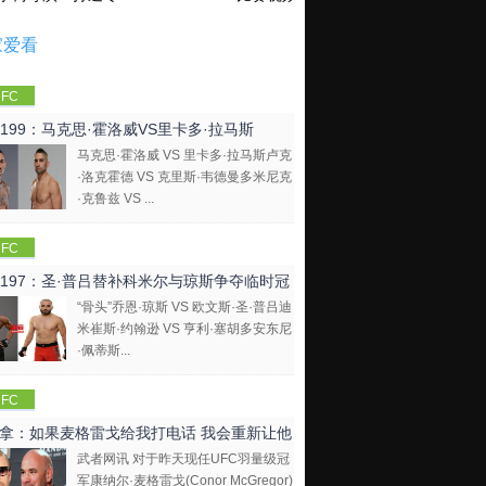
家爱看
FC
C199：马克思·霍洛威VS里卡多·拉马斯
马克思·霍洛威 VS 里卡多·拉马斯卢克
·洛克霍德 VS 克里斯·韦德曼多米尼克
·克鲁兹 VS ...
FC
C197：圣·普吕替补科米尔与琼斯争夺临时冠
“骨头”乔恩·琼斯 VS 欧文斯·圣·普吕迪
米崔斯·约翰逊 VS 亨利·塞胡多安东尼
·佩蒂斯...
FC
拿：如果麦格雷戈给我打电话 我会重新让他
武者网讯 对于昨天现任UFC羽量级冠
比赛
军康纳尔·麦格雷戈(Conor McGregor)