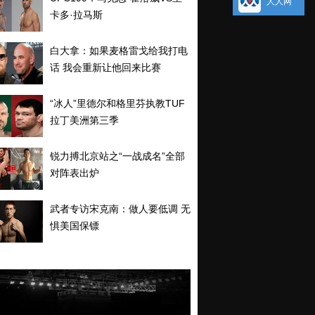
人人网
卡多·拉马斯
白大拿：如果麦格雷戈给我打电
话 我会重新让他回来比赛
“冰人”里德尔和格里芬执教TUF
拉丁美洲第三季
锐力搏北京站之“一战成名”全部
对阵表出炉
武者专访宋克南：做人要低调 无
惧美国保镖