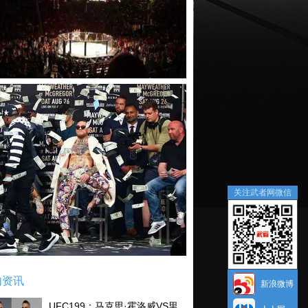
关注武者网微信
内资讯
新浪微博
UFC199：马克思·霍洛威VS里