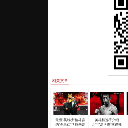
相关文章
最懂“英雄榜”格斗赛
英雄榜选手介绍
的“歪果仁”？原来是
之“宝岛洛奇”李俊翰