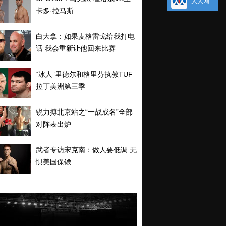
人人网
卡多·拉马斯
白大拿：如果麦格雷戈给我打电
话 我会重新让他回来比赛
“冰人”里德尔和格里芬执教TUF
拉丁美洲第三季
锐力搏北京站之“一战成名”全部
对阵表出炉
武者专访宋克南：做人要低调 无
惧美国保镖