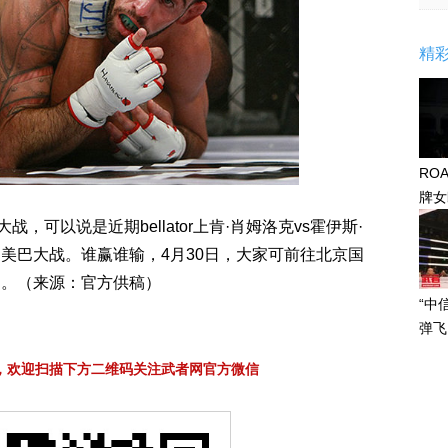
精
RO
牌女
感眼
，可以说是近期bellator上肯·肖姆洛克vs霍伊斯·
美巴大战。谁赢谁输，4月30日，大家可前往北京国
案。（来源：官方供稿）
“中
弹飞
，欢迎扫描下方二维码关注武者网官方微信