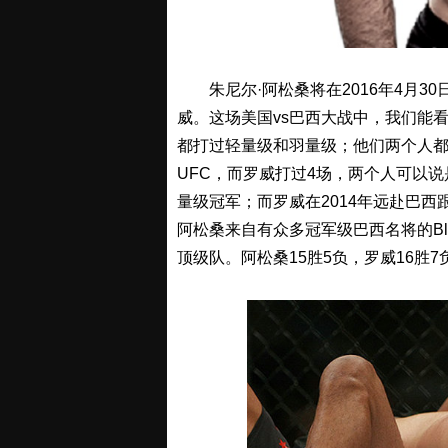
朱尼尔·阿松桑将在2016年4月3
威。这场美国vs巴西大战中，我们能
都打过轻量级和羽量级；他们两个人都
UFC，而罗威打过4场，两个人可以说
量级冠军；而罗威在2014年远赴巴西
阿松桑来自有众多冠军级巴西名将的Blac
顶级队。阿松桑15胜5负，罗威16胜