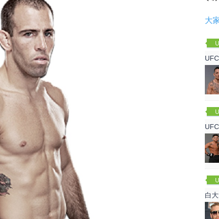
大
U
UF
U
UF
军
U
白大
回来