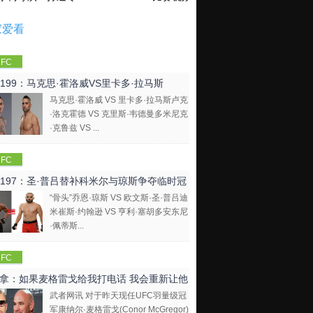
家爱看
FC
C199：马克思·霍洛威VS里卡多·拉马斯
马克思·霍洛威 VS 里卡多·拉马斯卢克
·洛克霍德 VS 克里斯·韦德曼多米尼克
·克鲁兹 VS ...
FC
C197：圣·普吕替补科米尔与琼斯争夺临时冠
“骨头”乔恩·琼斯 VS 欧文斯·圣·普吕迪
米崔斯·约翰逊 VS 亨利·塞胡多安东尼
·佩蒂斯...
FC
拿：如果麦格雷戈给我打电话 我会重新让他
武者网讯 对于昨天现任UFC羽量级冠
比赛
军康纳尔·麦格雷戈(Conor McGregor)