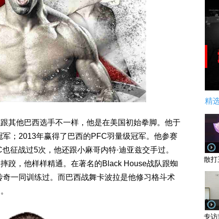
精
以跟其他巴西选手不一样，他是在美国初始拳脚。他于
冠军；2013年赢得了巴西的PFC羽量级冠军。他参赛
C也征战过5次，他还跟小麻哥内特·迪亚兹交手过。
散打
，他样样精通。在著名的Black House战队跟蜘
传奇一同训练过。而巴西战舞卡波拉是他修习格斗术
）。
专访