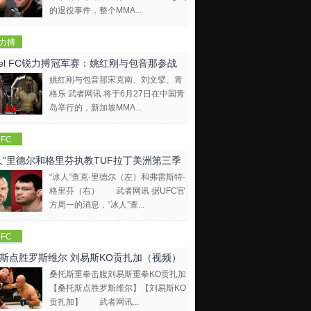
的退役事件，整个MMA...
力搏
EBEL
bel FC锐力搏冠军赛：姚红刚与包音那参战
FC)
姚红刚与包音那宋克南、刘文擘、青
格乐 武者网讯 将于6月27日在中国青
岛举行的，新加坡MMA...
FC
人”里德尔和格里芬执教TUF拉丁美洲第三季
“冰人”查克·里德尔（左）和弗雷斯特·
格里芬（右） 武者网讯 据UFC官
方周一的消息，“冰人”查...
FC
斯点胜罗斯维尔 刘易斯KO贡扎加（视频）
桑托斯重拳击腹刘易斯重拳KO贡扎加
【桑托斯点胜罗斯维尔】【刘易斯KO
贡扎加】 武者网讯...