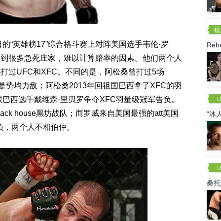
锐
(R
0日的“英雄榜17”综合格斗赛上对阵美国选手韦伦·罗
Re
看到很多急死庄家，难以计算赔率的因素。他们两个人
打过UFC和XFC。不同的是，阿松桑曾打过5场
是势均力敌；阿松桑2013年回祖国巴西拿了XFC的羽
跟巴西选手戴维森·里贝罗争夺XFC羽量级冠军告负。
U
k house黑坊战队；而罗威来自美国最强的att美国
“冰
7负，两个人不相伯仲。
U
桑托