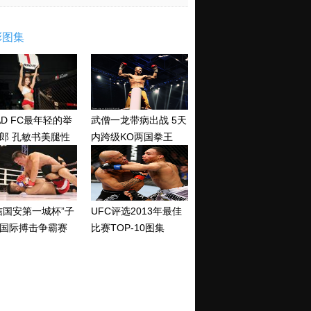
彩图集
AD FC最年轻的举
武僧一龙带病出战 5天
郎 孔敏书美腿性
内跨级KO两国拳王
神清纯
信国安第一城杯”子
UFC评选2013年最佳
国际搏击争霸赛
比赛TOP-10图集