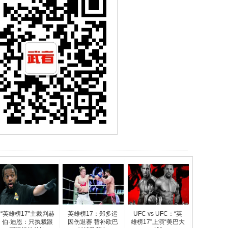
“英雄榜17”主裁判赫
英雄榜17：郑多运
UFC vs UFC：“英
伯·迪恩：只执裁跟
因伤退赛 替补欧巴
雄榜17”上演“美巴大