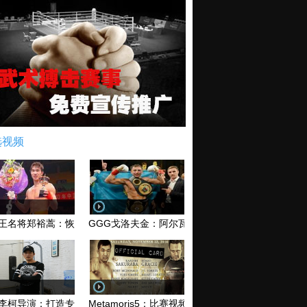
选视频
王名将郑裕蒿：恢复训练 有望回归擂台
GGG戈洛夫金：阿尔瓦雷兹和库托 爱谁谁无所谓！
李柯导演：打造专业MMA综合格斗电影《破军》
Metamoris5：比赛视频