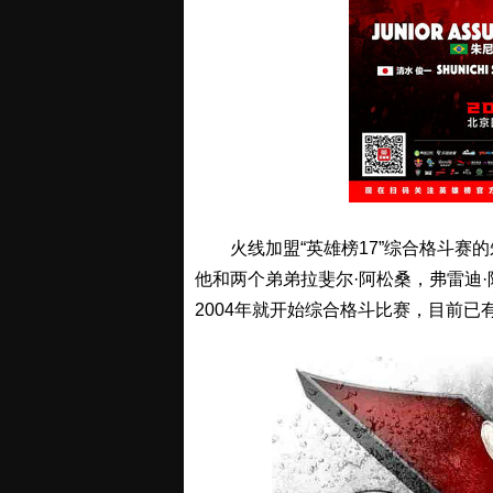
火线加盟“英雄榜17”综合格斗赛
他和两个弟弟拉斐尔·阿松桑，弗雷迪
2004年就开始综合格斗比赛，目前已