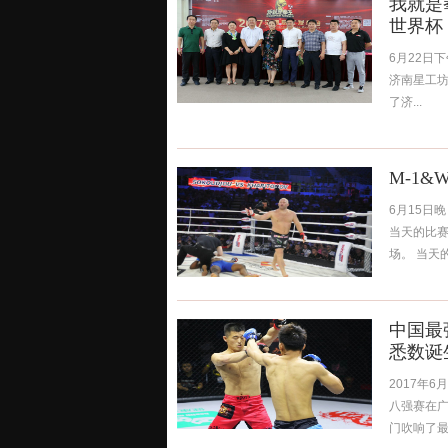
我就是
世界杯
6月22日下
济南星工
了济...
M-1
6月15日
当天的比赛
场。 当天的
中国最
悉数诞
2017年6
八强赛在
门吹响了最