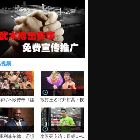
选视频
续写不败传奇《丝路英雄》太原站全场视频
散打王名将郑裕蒿：恢复训练 有望回归擂台
霍利菲尔德：还想再和泰森干一架！
李景亮专访：目标UFC金腰带 不做打酱油