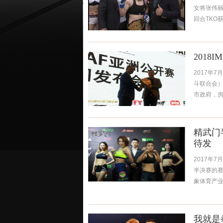
女将张伟丽
回合TKO获
201
2017年
斗联合会
市政府，房
精武门
待发
2017年7
半决赛的
象体育产业有
我就是