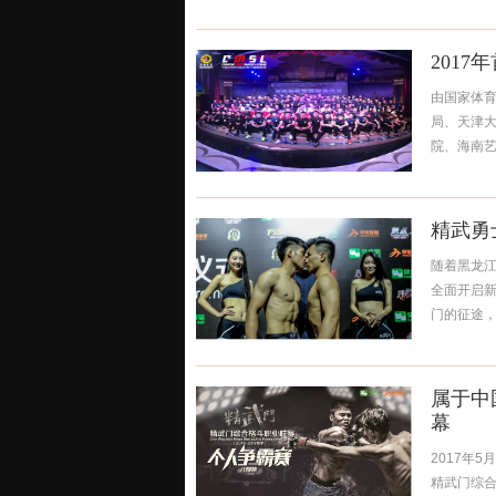
201
由国家体
局、天津
院、海南艺搏
精武勇
随着黑龙
全面开启
门的征途，为
属于中
幕
2017年
精武门综合