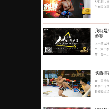
7月1日，
份有限公司
我就是
参赛
上一季“战
军。第二
菲，曾一...
陕西搏
在中国搏击
其余31个
将检验出12