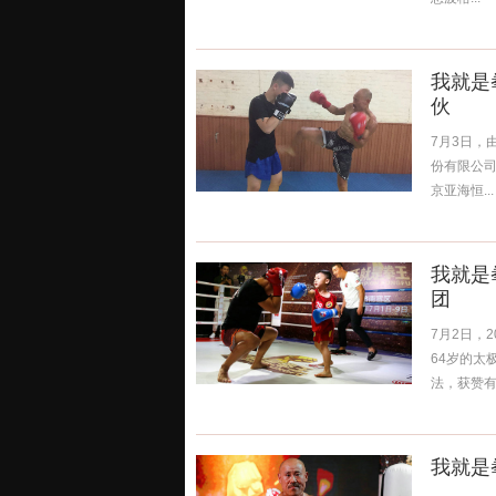
我就是
伙
7月3日，
份有限公
京亚海恒...
我就是
团
7月2日，
64岁的太
法，获赞有&
我就是