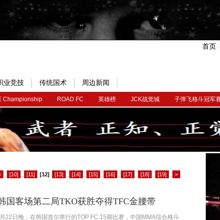
首页
职业竞技
传统国术
周边新闻
 Championship
ROAD FC
英雄榜
JCK战觉城
子弹飞格斗冠军
<
[10]
[11]
[12]
[13]
[14]
[15]
[16]
[17]
[18]
[19]
>
韩国客场第二局TKO获胜夺得TFC金腰带
7月22日晚，在韩国首尔举行的TOP FC 15期比赛，中国MMA综合格斗