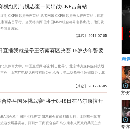
弟姚红刚与姚志奎一同出战CKF吉首站
红刚 CKF国际搏击吉首站 武者网讯 CKF国际搏击大赛吉首站，即将
在湘西吉首举行。当天将有两 位中国MMA综合格斗名将出战，他们就
奇雏量级冠...
【
其它
】 2017-07-05
-9日直播我就是拳王济南赛区决赛 15岁少年誓要
精
由北京体育大学、中国互联网电视“搏击世界”、北京博克森传媒科技股
司主办，山东广电视觉科技有限公司承办，星工坊拳尊俱乐部协办，北
【
其它
】 2017-07-05
方便
A综合格斗国际挑战赛”将于8月8日在马尔康拉开
“ABA综合格斗国际挑战赛”新闻发布会在成都市举行。由阿坝州体育
州旅游发展委员会、阿坝州工商联合会和马尔康市人民政府共同主办，
专访