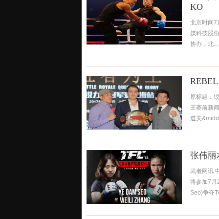
KO
北京时间7
媒科技股
协办，北...
REBE
原标题：
王赛前新闻
道夫&middo
张伟丽
武者网讯 
将参加7月2
Seo)争夺T