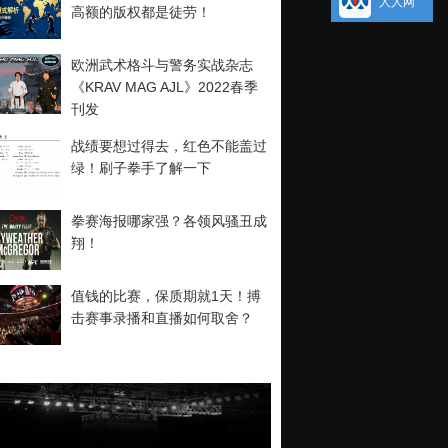
人人网
高额的版权都是徒劳！
欧洲武术格斗与警务实战杂志
《KRAV MAG AJL》2022春季
刊发
战绩要想过得去，红色不能盖过
绿！刷子拳手了解一下
拳赛海报哪家强？各领风骚丑成
翔！
值钱的比赛，保质期就1天！搏
击赛事录播和直播如何取舍？