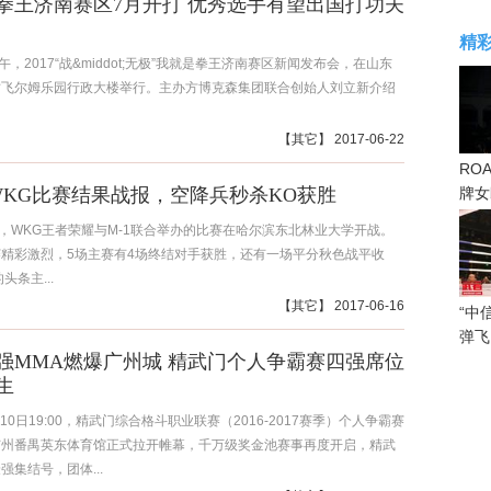
拳王济南赛区7月开打 优秀选手有望出国打功夫
精
午，2017“战&middot;无极”我就是拳王济南赛区新闻发布会，在山东
坊飞尔姆乐园行政大楼举行。主办方博克森集团联合创始人刘立新介绍
【
其它
】 2017-06-22
RO
&WKG比赛结果战报，空降兵秒杀KO获胜
牌女
感眼
晚，WKG王者荣耀与M-1联合举办的比赛在哈尔滨东北林业大学开战。
精彩激烈，5场主赛有4场终结对手获胜，还有一场平分秋色战平收
头条主...
【
其它
】 2017-06-16
“中
弹飞
强MMA燃爆广州城 精武门个人争霸赛四强席位
生
月10日19:00，精武门综合格斗职业联赛（2016-2017赛季）个人争霸赛
广州番禺英东体育馆正式拉开帷幕，千万级奖金池赛事再度开启，精武
强集结号，团体...