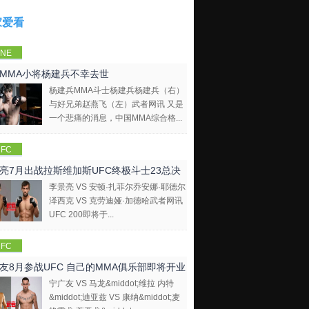
家爱看
NE
mpions
MMA小将杨建兵不幸去世
hip
杨建兵MMA斗士杨建兵杨建兵（右）
与好兄弟赵燕飞（左）武者网讯 又是
一个悲痛的消息，中国MMA综合格...
FC
亮7月出战拉斯维加斯UFC终极斗士23总决
李景亮 VS 安顿·扎菲尔乔安娜·耶德尔
泽西克 VS 克劳迪娅·加德哈武者网讯
UFC 200即将于...
FC
友8月参战UFC 自己的MMA俱乐部即将开业
宁广友 VS 马龙&middot;维拉 内特
&middot;迪亚兹 VS 康纳&middot;麦