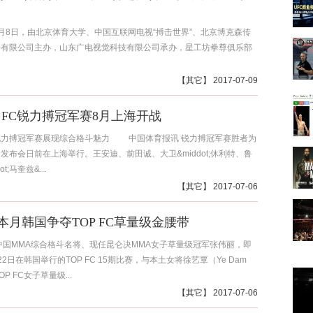
月8日，由北京体育大学、中国互联网电视“搏击世界”、北京博克森传
份有限公司主办，山东广电视觉科技有限公司承办，星工坊拳尊俱乐部
【
其它
】 2017-07-09
L FC锐力搏冠军赛8月上海开战
锐力搏冠军赛展现综合格斗魅力 中国体育报讯 锐力搏冠军赛胜者为
发布会日前在上海举行。王安迪、前田诚、大卫&middot;休利特、鲁
t;马奎兹&...
【
其它
】 2017-07-06
本月韩国争夺TOP FC草量级金腰带
中国MMA综合格斗名将、现任昆仑决MMA女子草量级冠军张伟丽，即
2日在韩国举行的TOP FC 15期比赛，与本土女将徐艺覃（Ye Dam
OP FC女子草量级...
【
其它
】 2017-07-06