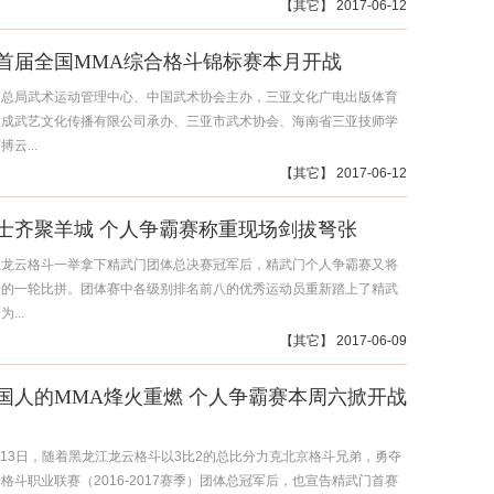
【
其它
】 2017-06-12
7年首届全国MMA综合格斗锦标赛本月开战
育总局武术运动管理中心、中国武术协会主办，三亚文化广电出版体育
大成武艺文化传播有限公司承办、三亚市武术协会、海南省三亚技师学
云...
【
其它
】 2017-06-12
士齐聚羊城 个人争霸赛称重现场剑拔弩张
江龙云格斗一举拿下精武门团体总决赛冠军后，精武门个人争霸赛又将
新的一轮比拼。团体赛中各级别排名前八的优秀运动员重新踏上了精武
...
【
其它
】 2017-06-09
国人的MMA烽火重燃 个人争霸赛本周六掀开战
5月13日，随着黑龙江龙云格斗以3比2的总比分力克北京格斗兄弟，勇夺
格斗职业联赛（2016-2017赛季）团体总冠军后，也宣告精武门首赛