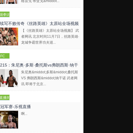
格雷戈 蒂亚戈&middot...
踢拳比
视频
续写不败传奇《丝路英雄》太原站全场视频
【《丝路英雄》太原站全场视频】 武
者网讯 北京时间11月7日，丝路英雄·
龙城争霸世界功夫巡...
FC
C215：朱尼奥·多斯·桑托斯vs弗朗西斯·纳干
朱尼奥&middot;多斯&middot;桑托斯
VS 弗朗西斯&middot;纳干诺 武者网
讯 即将于北京...
直播间
E冠军赛-乐视直播
啊...