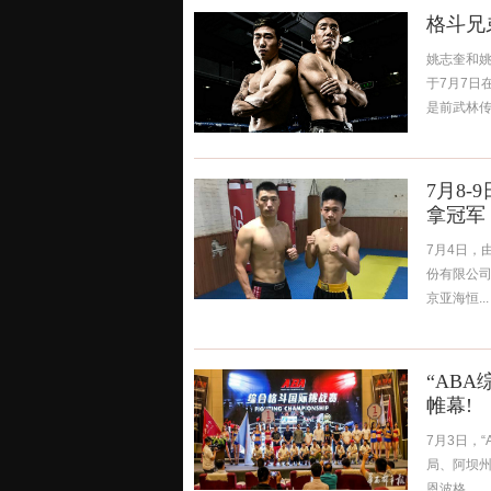
格斗兄
姚志奎和姚
于7月7日
是前武林传
7月8
拿冠军
7月4日，
份有限公
京亚海恒...
“AB
帷幕!
7月3日，
局、阿坝
恩波格...