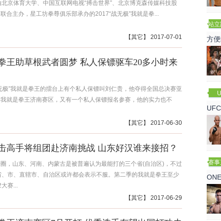
由北京体育大学、中国互联网电视“搏击世界”、北京博克森传媒科技股
联合主办，星工坊拳尊俱乐部承办的2017“战无极”我就是拳...
站立
赛
【
其它
】 2017-07-01
方便
拳王助草根武者圆梦 私人保镖驱车20多小时来
无极”我就是拳王的擂台上有个私人保镖叫刘仁贵，他夺得全国总决赛亚
U
季我就是拳王济南赛区，又有一个私人保镖报名参赛，他的实力也不
UF
诺
【
其它
】 2017-06-30
击高手将组团赴济南挑战 山东好汉谁来接招？
赛事
圈，山东、河南、内蒙古是被普遍认为最能打的三个省(自治区)，不过
省、市、直辖市、自治区或许都会表示不服。第二季的我就是拳王至少
ON
大赛...
【
其它
】 2017-06-29