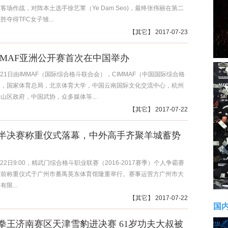
客场作战，对阵本土选手徐艺覃（Ye Dam Seo)，最终张伟丽在第二
胜夺得TFC女子雏...
【
其它
】 2017-07-23
8IMMAF亚洲公开赛首次在中国举办
7月21日由IMMAF（国际综合格斗联合会），CIMMAF（中国国际综合格
），国家体育总局，北京体育大学，中国云南国际文化交流中心，杭州
山区政府，中国武协，众多媒体等...
【
其它
】 2017-07-22
半决赛称重仪式落幕，中外高手齐聚羊城蓄势
月22日9:00，精武门综合格斗职业联赛（2016-2017赛季）个人争霸赛
赛前称重仪式于广州市番禺英东体育馆隆重举行。赛事运营方广州市大
限...
【
其它
】 2017-07-22
国
拳王济南赛区天津雪豹进决赛 61岁功夫大叔被