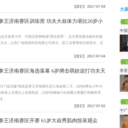
【
其它
】 2017-07-04
大
拳王济南赛区训练营 功夫大叔体力堪比20岁小
O
Cha
中国
由北京体育大学、中国互联网电视“搏击世界”、北京博克森传媒科技股
司主办，山东广电视觉科技有限公司承办，星工坊拳尊俱乐部协办，北
【
其它
】 2017-07-04
U
拳王济南赛区海选落幕 6岁搏击萌娃追打功夫天
李景
赛
2017“战无极”我就是拳王济南赛区进入海选第二天，6岁的搏击少年与
极拳老人在擂台上各展风采，19岁的聊城小伙张耀之拳腿打得颇有章
...
U
【
其它
】 2017-07-02
宁广
拳王济南赛区开赛 61岁大叔秀肌肉惊呆观众