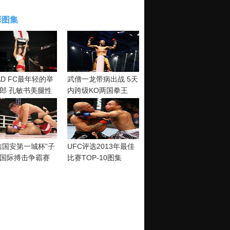
彩图集
AD FC最年轻的举
武僧一龙带病出战 5天
郎 孔敏书美腿性
内跨级KO两国拳王
神清纯
信国安第一城杯”子
UFC评选2013年最佳
国际搏击争霸赛
比赛TOP-10图集