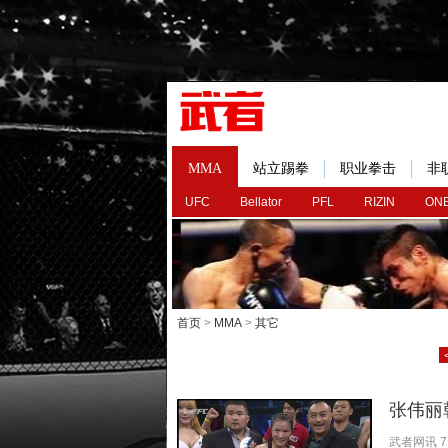
MMA
站立踢拳
职业拳击
非
UFC
Bellator
PFL
RIZIN
ONE
首页
>
MMA
>
其它
张伟丽
武者网讯 