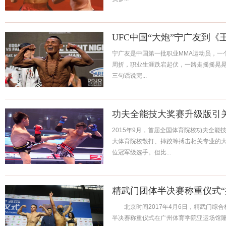
UFC中国“大炮”宁广友到
宁广友是中国第一批职业MMA运动员，一
周折，职业生涯跌宕起伏，一路走摇摇晃晃
三句话说完...
功夫全能技大奖赛升级版引
2015年9月，首届全国体育院校功夫全能
大体育院校散打、摔跤等搏击相关专业的
位冠军级选手。但比...
精武门团体半决赛称重仪式“
北京时间2017年4月6日，精武门综合格斗
半决赛称重仪式在广州体育学院亚运场馆