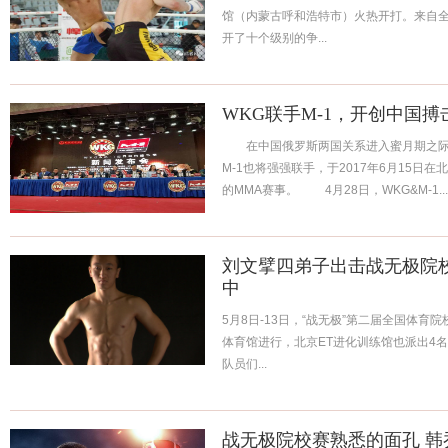
馆（内蒙古呼和浩特市）火热开打。来自全
开了十个级别的争...
WKG联手M-1，开创中国
在中国俄罗斯两国关系进入蜜月期之际，
M-1也将强强联手，于2017年6月15日
的MMA赛事。 4月28日，WKG&M-1...
刘文擘四弟子出击战无极院校
中
5月8日-13日，“战无极”第二届全国体
体育馆进行，北京ET进化训练馆也派出4
队员们...
战无极院校赛熟悉的面孔 