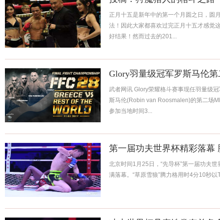
正月十五是新年中的第一个月圆之日，圆
法！因此大家都喜欢过完正月十五才感觉
好结果！然而过去的201...
Glory羽量级冠军罗斯马伦
武者网讯 Glory荣耀格斗赛事现任羽量级冠军荷
斯马伦(Robin van Roosmalen)
参加当地时间3...
第一届功夫世界杯精彩落幕
北京时间1月25日，“先导杯”第一届功夫
满落幕。“草原雪狼”腾力格用时4分10秒以T