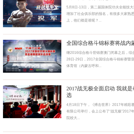
5月8日-13日，第二届国体院功夫全能技
增加了社会俱乐部的报名，有很多大家熟
上，他们都是谁呢？...
全国综合格斗锦标赛将战内
继2016综合格斗世锦赛澳门闭幕之后，
28日-29日，2017全国综合格斗锦标
体育馆（内蒙古呼和...
2017战无极全面启动 我就
选
4月18日下午，《搏击世界》2017年精
有限公司举行，会上公布了“战无极”201
院校大...