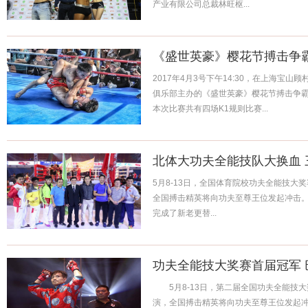
产业有限公司总裁林旺枢...
《盛世英豪》樱花节搏击争
2017年4月3号下午14:30，在上海宝
俱乐部主办的《盛世英豪》樱花节搏击争
本次比赛共有四场K1规则比赛...
北体大功夫全能技队大换血 
5月8-13日，全国体育院校功夫全能技大
全国搏击精英将向功夫至尊王位发起冲击
完成了新老更替...
功夫全能技大奖赛首届冠军
5月8-13日，第二届全国功夫全能技大
演，全国搏击精英将向功夫至尊王位发起