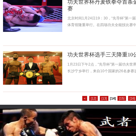
功夫世界杯丹麦铁拳夺首条
赛
北京时间1月24日19：30，“先导杯”第
体育馆隆重举行。在四场功夫全能技比赛中，“
功夫世界杯选手三天降重10
1月23日下午2点，“先导杯”第一届功夫
长沙宁乡举行，来自10个国家的26名参赛选
<
[12]
[13]
[14]
[15]
[16]