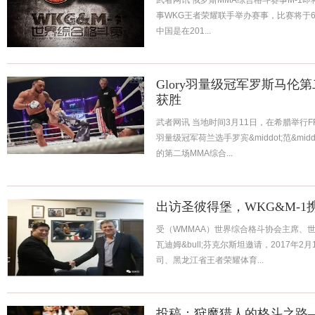
武者网讯 俄罗斯MMA综合格斗赛事M-1
事WKG王者荣耀联手举办赛事，比赛将于6
中国是在201...
Glory羽量级冠军罗斯马伦
获胜
武者网讯 当地时间3月11日，在希腊举行FF
羽量级冠军荷兰选手罗宾&middot;范&middot;
的第二场MMA综合...
出访圣彼得堡，WKG&M-1
受（WMMAA）世界综合格斗协会主席、世
瓦迪姆&bull;芬克尔斯坦邀请，2017年
司、黑龙江省王者荣耀体育...
投稿：狩魔猎人的格斗之路