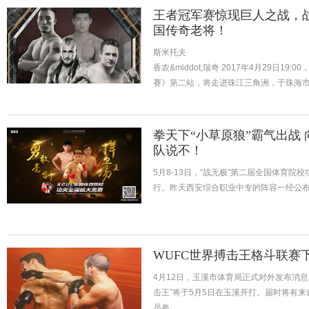
王者冠军赛惊现巨人之战，
国传奇老将！
斯米托夫
香农&middot;瑞奇 2017年4月29日1
赛》第二站，将走进珠江三角洲，于珠海
空前强大，由来自...
拳天下“小草原狼”霸气出战
队说不！
5月8-13日，“战无极”第二届全国体育
行。昨天西安综合职业中专的阵容一经公布便
WUFC世界搏击王格斗联赛下
4月12日，玉溪市体育局正式对外发布消息
击王”将于5月5日在玉溪开打。届时将有来
员参...