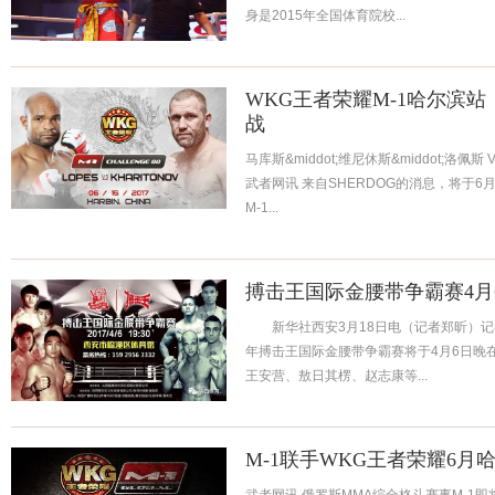
身是2015年全国体育院校...
WKG王者荣耀M-1哈尔滨站
战
马库斯&middot;维尼休斯&middot;洛佩斯 
武者网讯 来自SHERDOG的消息，将于6
M-1...
搏击王国际金腰带争霸赛4月
新华社西安3月18日电（记者郑昕）记者
年搏击王国际金腰带争霸赛将于4月6日晚
王安营、敖日其楞、赵志康等...
M-1联手WKG王者荣耀6月