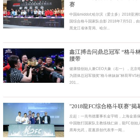
赛
中国&middot;哈尔滨（爱士多）2018
国综合格斗国家队合影 2018年7月5日
黑龙江省体育局、哈尔...
鑫江搏击问鼎总冠军 “格斗
腰带
健康猫创始人兼CEO大象（右一），北京
为团体总冠军颁奖“格斗林妹妹”林荷琴VS杜
201...
"2018龍FC综合格斗联赛
左起：一兆韦德董事长金宇晴，上海金盾
中国散打国家队主教练钱仁錶，龍FC创始
席寿光武，星蕙原创代表李一闻...