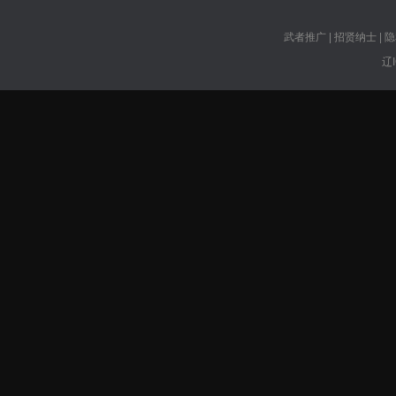
武者推广
|
招贤纳士
|
隐
辽I