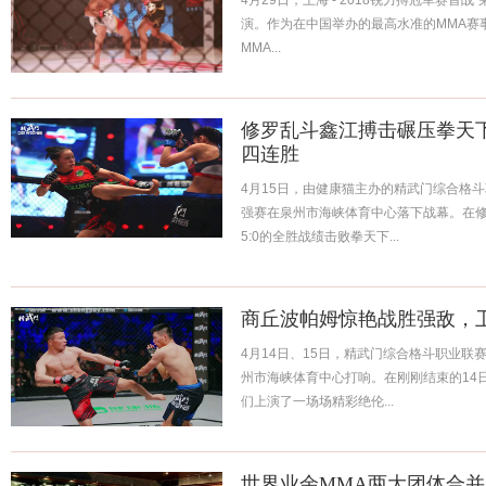
4月29日，上海 - 2018锐力搏冠军赛首
演。作为在中国举办的最高水准的MMA赛
MMA...
修罗乱斗鑫江搏击碾压拳天
四连胜
4月15日，由健康猫主办的精武门综合格斗职
强赛在泉州市海峡体育中心落下战幕。在
5:0的全胜战绩击败拳天下...
商丘波帕姆惊艳战胜强敌，
4月14日、15日，精武门综合格斗职业联赛（
州市海峡体育中心打响。在刚刚结束的14
们上演了一场场精彩绝伦...
世界业余MMA两大团体合并