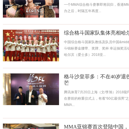
一个MMA综合格斗赛事即将回归，香港MM
办之后，时隔五年再度...
综合格斗国家队集体亮相哈
中国综合格斗国家队教练及队员中国&midd
斗锦标赛金腰带、奖牌、奖杯 幸运抽奖活动 20
哈尔滨（爱士多）2018亚...
格斗沙皇菲多：不在40岁退
芒
腾讯体育7月20日上海（文/李旭）2018
在赛前的称重仪式上，有着“60亿最强男”
MMA...
MMA亚锦赛首次登陆中国，