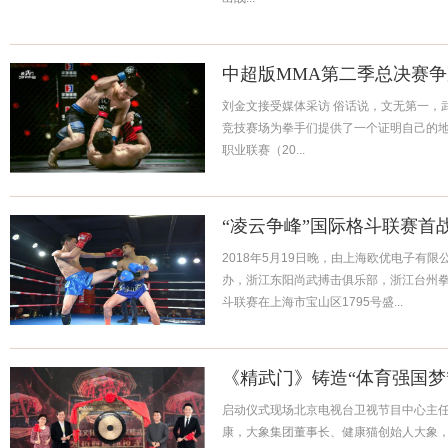
中超版MMA第二季总决赛
刘金文接受媒体采访 俗话说，文无第一，
竞技赛场为拳手们提供了一个证明自己的地
职业联赛（20...
“凌云争峰”国际格斗联赛首
2018年5月19日晚，由上海欧优电子有
办，浙江东阳尚武搏击俱乐部，浙江台州
斗联赛在上海市宝山区1795号盛...
《精武门》铸造“体育强国梦
启动仪式现场北京电视台卫视节目中心主
康，大象集团董事长、健康猫创始人大象