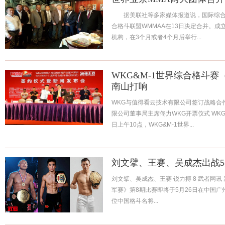
据美联社等多家媒体报道说，国际综合竞技
合格斗联盟WMMAA在13日决定合并。成
机构，在3个月或者4个月后举行...
WKG&M-1世界综合格斗赛
南山打响
WKG与值得看云技术有限公司签订战略合
限公司董事局主席佟力WKG开票仪式 WKG
日上午10点，WKG&M-1世界...
刘文擘、王赛、吴成杰出战5
刘文擘、吴成杰、王赛 锐力搏 8 武者网讯
军赛》第8期比赛即将于5月26日在中国
位中国格斗名将...