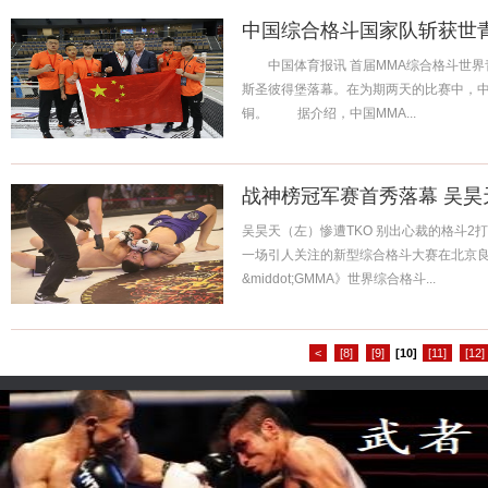
中国综合格斗国家队斩获世
中国体育报讯 首届MMA综合格斗世界青
斯圣彼得堡落幕。在为期两天的比赛中，中
铜。 据介绍，中国MMA...
战神榜冠军赛首秀落幕 吴昊
吴昊天（左）惨遭TKO 别出心裁的格斗2打
一场引人关注的新型综合格斗大赛在北京
&middot;GMMA》世界综合格斗...
<
[8]
[9]
[10]
[11]
[12]