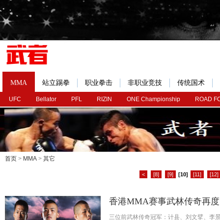
MMA
站立踢拳
职业拳击
非职业竞技
传统国术
UFC
Bellator
PFL
RIZIN
ONE Championship
ROAD F
首页
>
MMA
>
其它
<
[8]
[9]
[10]
[11]
[12]
香港MMA赛事武林传奇再度
三位前武林传奇冠军：计县、刘文擘、李景