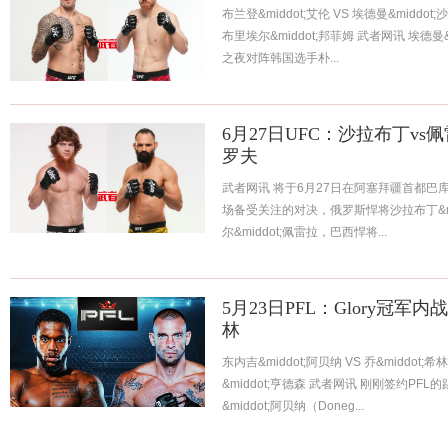
布兰登&middot;艾伦 VS 埃德曼&middot;
布里埃尔&middot;邦菲姆 武者网讯 埃德曼
之夜对阵韩国选手朴...
6月27日UFC：沙拉布丁vs
罗夫
武者网讯 将于6月27日在阿塞拜疆首都巴
场备受关注的对决，俄罗斯悍将沙拉布丁&m
尔&middot;佩雷拉，巴西悍将...
5月23日PFL：Glory冠军
林
东内吉&middot;阿贝纳 VS 乔&middot;
&middot;亨德森 武者网讯 刚刚签约PF
&middot;阿贝纳（Doneg...