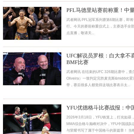
PFL马德里站赛前称重！中
武者网讯 PFL冠军系列赛第6期比赛，即
行。今天的赛前称重仪式上，主赛选手全部
点直播，敬请关...
UFC解说员罗根：白大拿不
BMF比赛
武者网讯 在结束的UFC 326期比赛中，查尔斯&
Oliveira）一致判定完胜麦克斯&middot;
带，赛后很多人都觉得这场比赛表示太...
YFU优德格斗比赛战报：中
2026年3月18日，YFU铁笼上，灯光
MMA综合格斗巅峰对决中，YFU中国战队
与荣耀书写了属于中国格斗的新篇章！ 当晚.