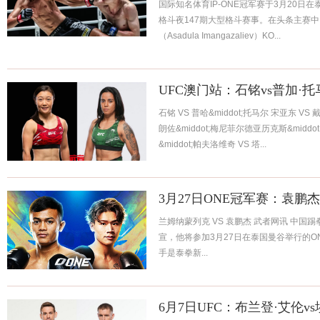
国际知名体育IP-ONE冠军赛于3月20日
格斗夜147期大型格斗赛事。在头条主赛中，
（Asadula Imangazaliev）KO...
UFC澳门站：石铭vs普加·托
石铭 VS 普哈&middot;托马尔 宋亚东 VS 
朗佐&middot;梅尼菲尔德亚历克斯&midd
&middot;帕夫洛维奇 VS 塔...
3月27日ONE冠军赛：袁鹏
兰姆纳蒙列克 VS 袁鹏杰 武者网讯 中国
宣，他将参加3月27日在泰国曼谷举行的ON
手是泰拳新...
6月7日UFC：布兰登·艾伦v