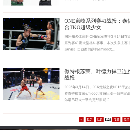
ONE巅峰系列赛41战报：
合TKO超级少女
国际知名体育IP-ONE冠军赛于3月14日
系列赛41期大型格斗赛事。本次头条主赛中，乔
Jarvis）击败西纳萨姆&middot;...
傲特根苏荣、叶德力捍卫连胜荣耀
战报
2026年3月14日，JCK觉城之夜N11
赛傲特根苏荣&middot;苏赫巴图一致判定战
尔塔巴耶夫一致判定战胜胡兰...
<
[10]
[11]
[12]
[13]
[14]