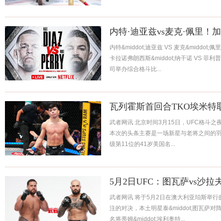
内特·迪亚兹vs麦克·佩里
内特&middot;迪亚兹 VS 麦克&middot;佩里 
卡拉诺弗朗西斯&middot;纳干诺 VS 菲利普
司举办综合格斗比...
瓦列霍斯首回合TKO埃米特
武者网讯 北京时间3月15日，UFC格斗之
本次的头条主赛是一场新星与老将之间的羽
级第11位的41岁美国名...
5月2日UFC：图瓦萨vs沙
武者网讯 将于5月2日在澳大利亚珀斯举行
注的对决，本土明星泰&middot;图瓦萨对阵
名将蒂姆&middot;埃利奥特...