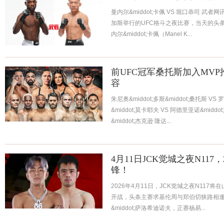
曼内尔&middot;卡佩 VS 堀口恭司 武
加斯举行的UFC格斗之夜比赛，当天的头
内尔&middot;卡佩（Manel K...
前UFC冠军桑托斯加入MVP
容
朱尼奥&middot;多斯&middot;桑托斯 V
&middot;莫卡耶夫 VS 阿德里亚诺&middo
&middot;杰克逊 隆达...
4月11日JCK觉城之夜N11
锋！
2026年4月11日，JCK觉城之夜N117
开战，头条主赛求基伦周与郑伯切狭路相
&middot;萨洛希迪诺夫，正赛杨易...