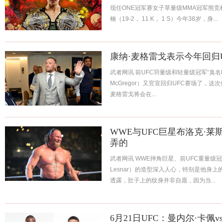
现任ONE冠军赛女子草量级MMA冠军熊竞
楠（19-2， 11 K， 1 S）今年38岁，身...
康纳·麦格雷戈表示今年回归
武者网讯 前UFC羽量级和轻量级冠军“臭名昭著
McGregor）又官宣回归UFC赛场了，
麦格雷戈将会在...
WWE与UFC巨星布洛克·
弄的
武者网讯 WWE摔角巨星、前UFC重量级冠军布
Lesnar）的造型深入人心，特别是他身
透露，肚子上的纹身并非自愿，因为当...
6月21日UFC：曼内尔·卡佩