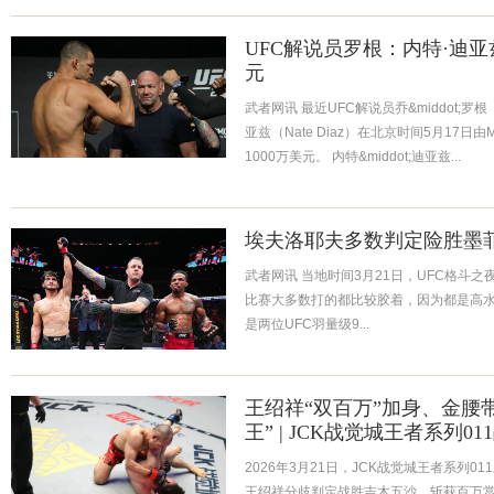
UFC解说员罗根：内特·迪亚
元
武者网讯 最近UFC解说员乔&middot;罗根（J
亚兹（Nate Diaz）在北京时间5月17
1000万美元。 内特&middot;迪亚兹...
埃夫洛耶夫多数判定险胜墨
武者网讯 当地时间3月21日，UFC格斗之
比赛大多数打的都比较胶着，因为都是高水
是两位UFC羽量级9...
王绍祥“双百万”加身、金腰
王” | JCK战觉城王者系列01
2026年3月21日，JCK战觉城王者系列
王绍祥分歧判定战胜吉木五沙，斩获百万