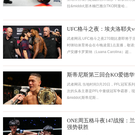
拉&middot;那木楠巴雅尔TKO阿曼哈...
UFC格斗之夜：埃夫洛耶夫
武者网讯 UFC格斗之夜270期比赛即将于
时咪咕体育将会在今晚凌晨1点直播，敬请
卢安娜卡罗莱纳（Luana Carolina）超...
斯蒂尼斯第三回合KO爱德华
武者网讯 当地时间3月20日，PFL冠军系
次的头条主赛是PFL中量级冠军争霸赛，现任
&middot;斯蒂尼斯...
ONE周五格斗夜147战报
强势获胜