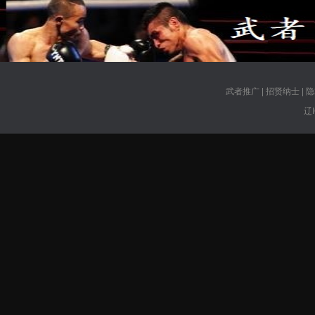
武者推广
|
招贤纳士
|
隐
辽I