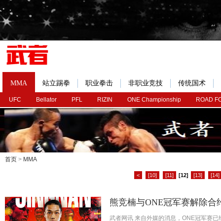
MMA
站立踢拳
职业拳击
非职业竞技
传统国术
UFC
Bellator
PFL
RIZIN
ONE Championship
ROAD F
首页
>
MMA
<
[10]
[11]
[12]
[13]
[14]
熊竞楠与ONE冠军赛解除合
武者网讯 来自外媒的消息，ONE冠军赛