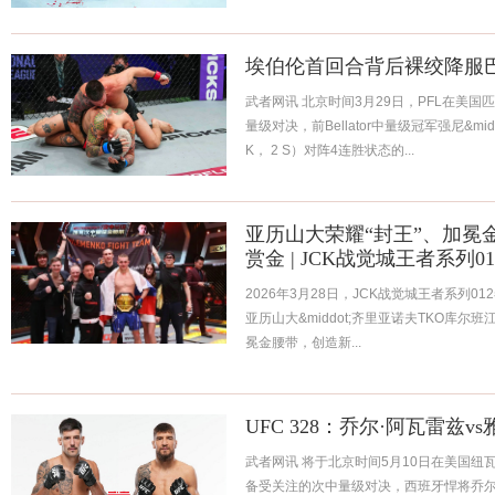
埃伯伦首回合背后裸绞降服
武者网讯 北京时间3月29日，PFL在美
量级对决，前Bellator中量级冠军强尼&middot
K， 2 S）对阵4连胜状态的...
亚历山大荣耀“封王”、加冕
赏金 | JCK战觉城王者系列0
2026年3月28日，JCK战觉城王者系列
亚历山大&middot;齐里亚诺夫TKO库尔班江
冕金腰带，创造新...
UFC 328：乔尔·阿瓦雷兹
武者网讯 将于北京时间5月10日在美国纽瓦
备受关注的次中量级对决，西班牙悍将乔尔&mid