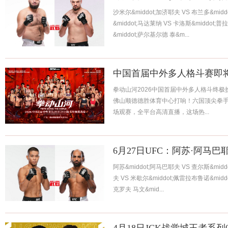
沙米尔&middot;加济耶夫 VS 布兰多&midd
&middot;马达莱纳 VS 卡洛斯&middot;普
&middot;萨尔基尔德 泰&m...
中国首届中外多人格斗赛即
拳动山河2026中国首届中外多人格斗终极挑战
佛山顺德德胜体育中心打响！六国顶尖拳
场观赛，全平台高清直播，这场热...
6月27日UFC：阿苏·阿马巴
阿苏&middot;阿马巴耶夫 VS 查尔斯&mid
夫 VS 米歇尔&middot;佩雷拉布鲁诺&midd
克罗夫 马文&mid...