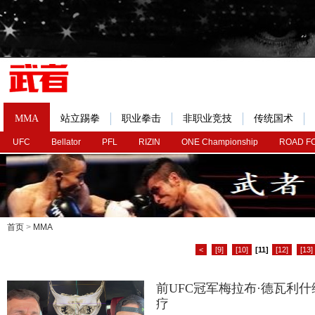
MMA
站立踢拳
职业拳击
非职业竞技
传统国术
UFC
Bellator
PFL
RIZIN
ONE Championship
ROAD F
首页
>
MMA
<
[9]
[10]
[11]
[12]
[13]
前UFC冠军梅拉布·德瓦利
疗