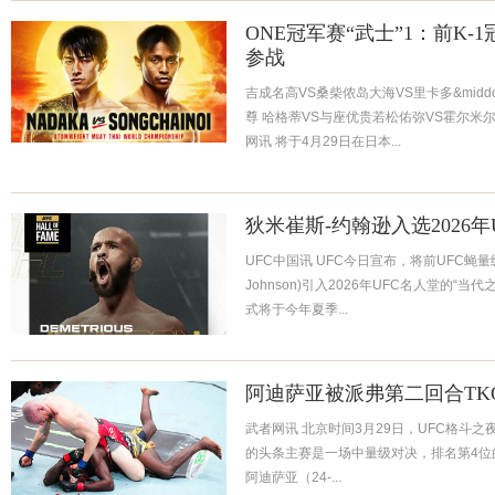
ONE冠军赛“武士”1：前K
参战
吉成名高VS桑柴侬岛大海VS里卡多&midd
尊 哈格蒂VS与座优贵若松佑弥VS霍尔米尔
网讯 将于4月29日在日本...
狄米崔斯-约翰逊入选2026年
UFC中国讯 UFC今日宣布，将前UFC蝇量级冠
Johnson)引入2026年UFC名人堂的“当
式将于今年夏季...
阿迪萨亚被派弗第二回合TK
武者网讯 北京时间3月29日，UFC格斗之
的头条主赛是一场中量级对决，排名第4位的前
阿迪萨亚（24-...