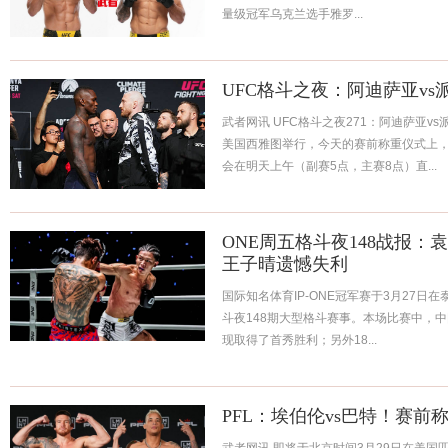
量级冠军乌克兰选手雅罗...
UFC格斗之夜：阿迪萨亚vs
武者网讯 UFC格斗之夜271：阿迪萨亚v
美国西雅图举行，今天的赛前称重仪式上
会在明天上午（副赛5点，主赛8点）直...
ONE周五格斗夜148战报
王子晴遗憾失利
国际知名体育IP-ONE冠军赛于3月27日
斗夜148期大型格斗赛事。本场比赛中，
现取得了首秀胜利；另外18...
PFL：埃伯伦vs巴特！赛前