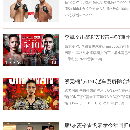
崔斗浩 VS 丹尼尔.桑托斯 坎扎特&middot;
简&middot;布拉乔维奇 VS 博格丹&midd
VS 沃尔多&middo...
李凯文出战RIZIN雷神53期
高木凌 VS 李凯文伊尔霍姆&middot;纳齐莫
网讯 中国格斗名将李凯文的下一场比赛已
市举行的RIZIN雷神53期...
熊竞楠与ONE冠军赛解除合
武者网讯 来自外媒的消息，ONE冠军赛
现任ONE冠军赛女子草量级MMA冠军熊竞
楠（19-2， 11 K， 1 S）今年38岁，身...
康纳·麦格雷戈表示今年回归