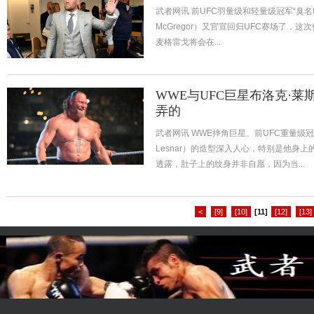
武者网讯 前UFC羽量级和轻量级冠军“臭名昭著
McGregor）又官宣回归UFC赛场了，
麦格雷戈将会在...
WWE与UFC巨星布洛克·
弄的
武者网讯 WWE摔角巨星、前UFC重量级冠军布
Lesnar）的造型深入人心，特别是他身
透露，肚子上的纹身并非自愿，因为当...
<
[9]
[10]
[11]
[12]
[13]