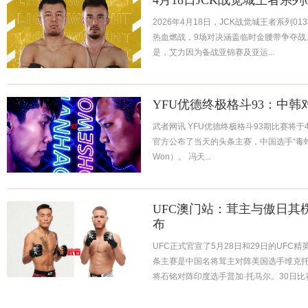
4月18日JCK战觉城王者系列
2026年4月18日，JCK战觉城王者系列0
热血燃战，9场对决涵盖临时金腰带争夺战
是，艾力因为备战亚锦赛及亚运...
YFU优德终极格斗93：中韩
武者网讯 YFU优德终极格斗93期比赛将
官方公布了当天的头条主赛，中国选手“毒蛇
Won）。 冯天...
UFC澳门站：茸主与傲日其
布
UFC正式官宣了5月28日和29日的UFC
条主赛是中国名将茸主对阵美国选手维克托
将石铭对阵印度选手普加·托马尔。30日
其楞对阵澳大利亚选手科迪·哈登...