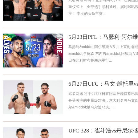
武者网讯 即将于北京时间3月29日在美国
重仪式上，全部选手顺利通过。届时咪咕视
注！ 本次的头条主赛...
5月23日PFL：马瑟利·阿尔
马瑟利&middot;阿尔维斯 VS 井上直树 帕
&middot;亨德森 东内吉&middot;阿贝纳 V
日在比利时布鲁塞尔举行...
6月27日UFC：马文·维托里
武者网讯 将于6月27日在阿塞拜疆首都巴
备受关注的中量级对决，意大利名将马文&m
尔&middot;纳乌尔迪耶夫。...
UFC 328：崔斗浩vs丹尼尔