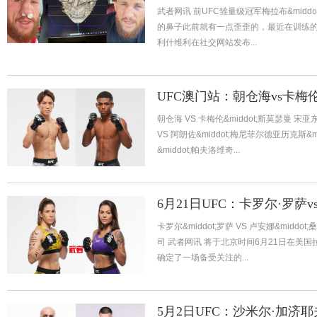
武者网讯 前UFC雏量级冠军梅拉布&middot;德
的鼻子此前就有一点歪歪的，最近在训练的时候
利什维利在社交网站发布...
UFC澳门站：朝仓海vs卡梅
朝仓海 VS 卡梅伦&middot;斯莫瑟曼 宋亚
VS 阿朗佐&middot;梅尼菲尔德亚历克斯&m
&middot;帕夫洛维奇...
6月21日UFC：卡罗尔·罗萨
卡罗尔&middot;罗萨 VS 卢安娜&middot;
司 武者网讯 将于北京时间6月21日在美
确定了一场备受关注的...
5月2日UFC：沙米尔·加济耶