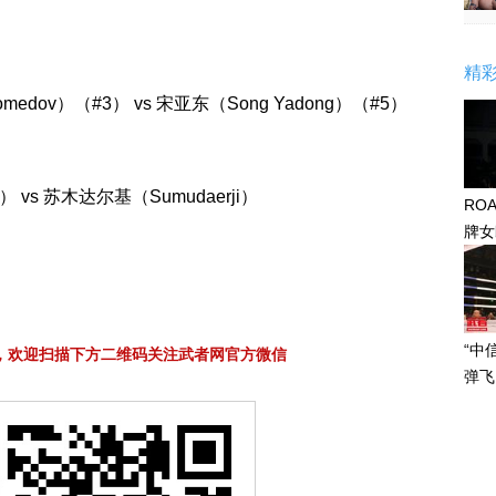
精
edov）（#3） vs 宋亚东（Song Yadong）（#5）
） vs 苏木达尔基（Sumudaerji）
RO
牌女
感眼
“中
，欢迎扫描下方二维码关注武者网官方微信
弹飞