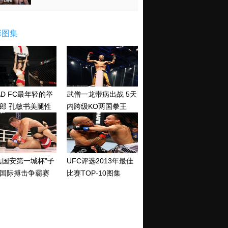
彩图集
AD FC最年轻的举
武僧一龙带病出战 5天
郎 孔敏书美腿性
内跨级KO两国拳王
神清纯
信国安第一城杯”子
UFC评选2013年最佳
国际搏击争霸赛
比赛TOP-10图集