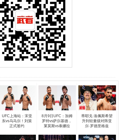
UFC上海站：宋亚
8月9日UFC：加姆
蒂耶戈·洛佩斯希望
东vs乌马尔！刘策
罗特vs萨尔基德，
升到轻量级对阵亚
正式签约
莱莫斯vs泰娜拉
尔·罗德里格兹