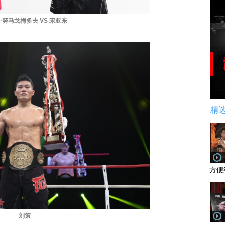
·努马戈梅多夫 VS 宋亚东
精
方便
刘策