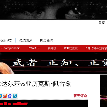
首页
职业竞技
传统国术
周边新闻
 Championship
ROAD FC
英雄榜
JCK战觉城
子弹飞格斗冠军
木达尔基vs亚历克斯·佩雷兹
暂无评论