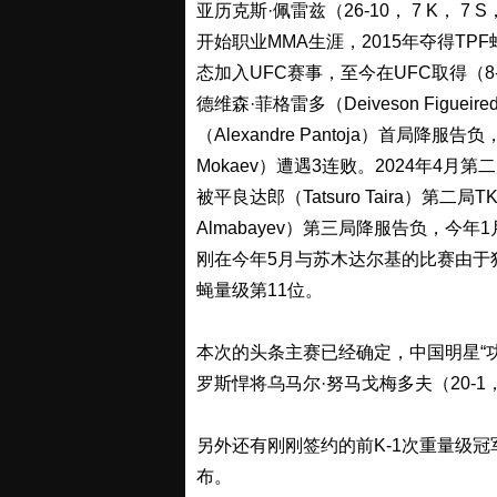
亚历克斯·佩雷兹（26-10， 7 K， 7 
开始职业MMA生涯，2015年夺得TPF
态加入UFC赛事，至今在UFC取得（8-
德维森·菲格雷多（Deiveson Figu
（Alexandre Pantoja）首局降
Mokaev）遭遇3连败。2024年4月第二局
被平良达郎（Tatsuro Taira）第二
Almabayev）第三局降服告负，今年1月
刚在今年5月与苏木达尔基的比赛由于
蝇量级第11位。
本次的头条主赛已经确定，中国明星“功夫小子
罗斯悍将乌马尔·努马戈梅多夫（20-1， 2
另外还有刚刚签约的前K-1次重量级冠军（
布。