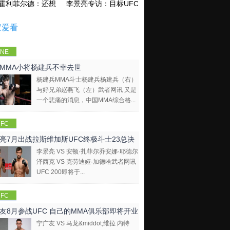
霍利菲尔德：还想再和泰森干一架！
李景亮专访：目标UFC金腰带 不做打酱油
家爱看
NE
mpions
MMA小将杨建兵不幸去世
hip
杨建兵MMA斗士杨建兵杨建兵（右）
与好兄弟赵燕飞（左）武者网讯 又是
一个悲痛的消息，中国MMA综合格...
FC
亮7月出战拉斯维加斯UFC终极斗士23总决
李景亮 VS 安顿·扎菲尔乔安娜·耶德尔
泽西克 VS 克劳迪娅·加德哈武者网讯
UFC 200即将于...
FC
友8月参战UFC 自己的MMA俱乐部即将开业
宁广友 VS 马龙&middot;维拉 内特