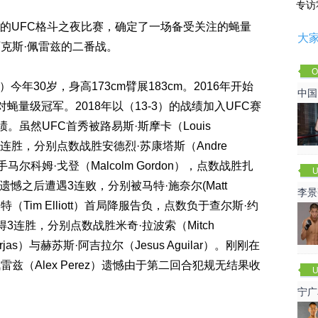
专访
行的UFC格斗之夜比赛，确定了一场备受关注的蝇量
大
克斯·佩雷兹的二番战。
O
1 N）今年30岁，身高173cm臂展183cm。2016年开始
Cha
中国
对蝇量级冠军。2018年以（13-3）的战绩加入UFC赛
成绩。虽然UFC首秀被路易斯·斯摩卡（Louis
3连胜，分别点数战胜安德烈·苏康塔斯（Andre
对手马尔科姆·戈登（Malcolm Gordon），点数战胜扎
U
v）。遗憾之后遭遇3连败，分别被马特·施奈尔(Matt
李景
特（Tim Elliott）首局降服告负，点数负于查尔斯·约
赛
又取得3连胜，分别点数战胜米奇·拉波索（Mitch
rjas）与赫苏斯·阿吉拉尔（Jesus Aguilar）。刚刚在
雷兹（Alex Perez）遗憾由于第二回合犯规无结果收
U
宁广