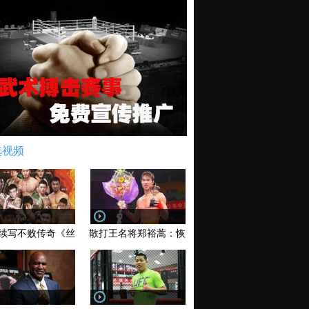
选视频
续写不败传奇《丝路英雄》太原站全场视频
散打王名将郑裕蒿：恢复训练 有望回归擂台