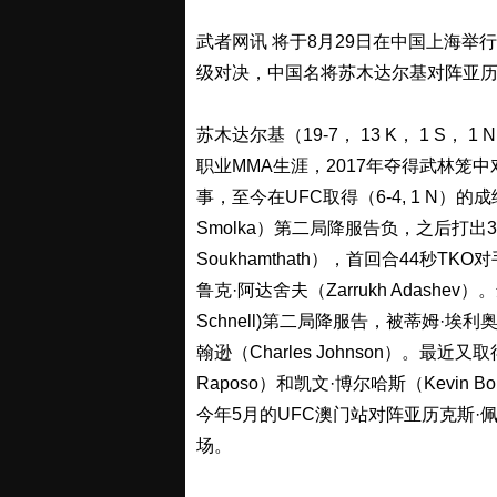
武者网讯 将于8月29日在中国上海举
级对决，中国名将苏木达尔基对阵亚历
苏木达尔基（19-7， 13 K， 1 S， 
职业MMA生涯，2017年夺得武林笼中
事，至今在UFC取得（6-4, 1 N）的
Smolka）第二局降服告负，之后打出
Soukhamthath），首回合44秒TKO
鲁克·阿达舍夫（Zarrukh Adashe
Schnell)第二局降服告，被蒂姆·埃利奥
翰逊（Charles Johnson）。最近
Raposo）和凯文·博尔哈斯（Kevin Bo
今年5月的UFC澳门站对阵亚历克斯·佩
场。