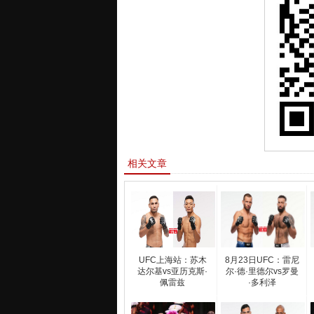
相关文章
UFC上海站：苏木
8月23日UFC：雷尼
达尔基vs亚历克斯·
尔·德·里德尔vs罗曼
佩雷兹
·多利泽