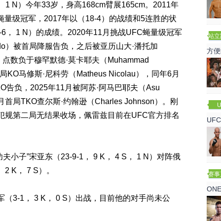
S， 1 N）今年33岁，身高168cm臂展165cm。2011年
蝇量级冠军，2017年以（18-4）的战绩和5连胜的状
6， 1 N）的成绩。2020年11月挑战UFC蝇量级冠军
站立
eiredo）被首局降服告负，之后被亚历山大·潘托加
赛
方便
服告负，点数负于穆罕默德·莫卡耶夫（Muhammad
KO马修斯·尼科劳（Matheus Nicolau），同年6月
局TKO告负，2025年11月被阿苏·阿马巴耶夫（Asu
首局TKO查尔斯·约翰逊（Charles Johnson）。刚
U
犯规第二局无结果收场，佩雷兹目前在UFC官方排名
UF
诺
”宋亚东（23-9-1， 9 K， 4 S， 1 N）对阵俄
 K， 7 S）。
赛事
ON
3-1， 3 K， 0 S）出战，目前他的对手尚未公