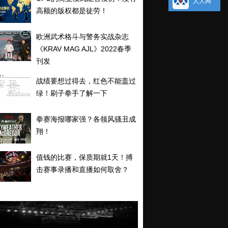
人人网
高额的版权都是徒劳！
欧洲武术格斗与警务实战杂志
《KRAV MAG AJL》2022春季
刊发
战绩要想过得去，红色不能盖过
绿！刷子拳手了解一下
拳赛海报哪家强？各领风骚丑成
翔！
值钱的比赛，保质期就1天！搏
击赛事录播和直播如何取舍？