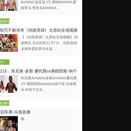
&middot;迪亚兹 VS 康纳&middot;麦
格雷戈 蒂亚戈&middot...
踢拳比
视频
续写不败传奇《丝路英雄》太原站全场视频
【《丝路英雄》太原站全场视频】 武
者网讯 北京时间11月7日，丝路英雄·
龙城争霸世界功夫巡...
FC
C215：朱尼奥·多斯·桑托斯vs弗朗西斯·纳干
朱尼奥&middot;多斯&middot;桑托斯
VS 弗朗西斯&middot;纳干诺 武者网
讯 即将于北京...
直播间
E冠军赛-乐视直播
啊...