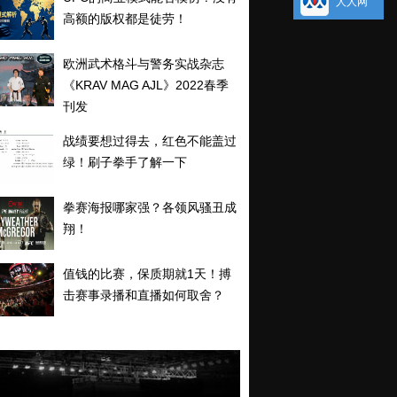
人人网
高额的版权都是徒劳！
欧洲武术格斗与警务实战杂志
《KRAV MAG AJL》2022春季
刊发
战绩要想过得去，红色不能盖过
绿！刷子拳手了解一下
拳赛海报哪家强？各领风骚丑成
翔！
值钱的比赛，保质期就1天！搏
击赛事录播和直播如何取舍？