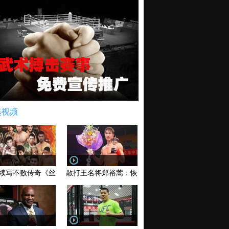
选视频
续写不败传奇《丝路英雄》太原站全场视频
散打王名将郑裕蒿：恢复训练 有望回归擂台