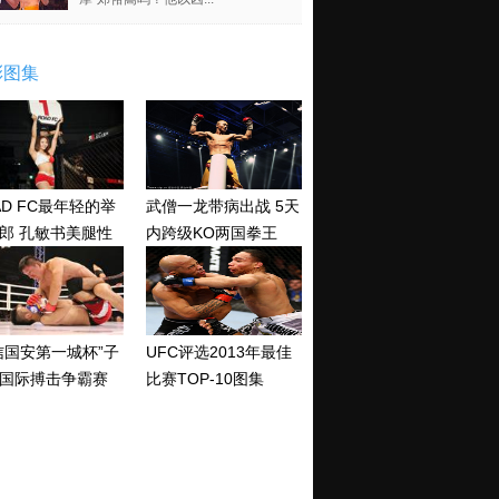
彩图集
AD FC最年轻的举
武僧一龙带病出战 5天
郎 孔敏书美腿性
内跨级KO两国拳王
神清纯
信国安第一城杯”子
UFC评选2013年最佳
国际搏击争霸赛
比赛TOP-10图集