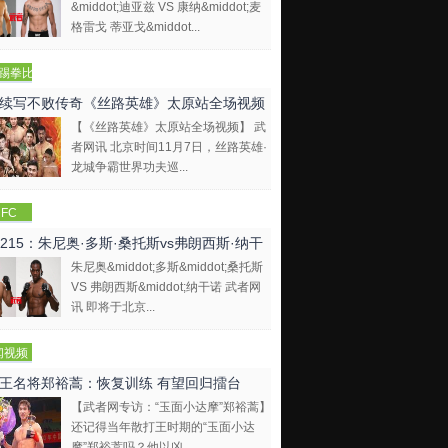
&middot;迪亚兹 VS 康纳&middot;麦
格雷戈 蒂亚戈&middot...
踢拳比
视频
续写不败传奇《丝路英雄》太原站全场视频
【《丝路英雄》太原站全场视频】 武
者网讯 北京时间11月7日，丝路英雄·
龙城争霸世界功夫巡...
FC
C215：朱尼奥·多斯·桑托斯vs弗朗西斯·纳干
朱尼奥&middot;多斯&middot;桑托斯
VS 弗朗西斯&middot;纳干诺 武者网
讯 即将于北京...
闻视频
王名将郑裕蒿：恢复训练 有望回归擂台
【武者网专访：“玉面小达摩”郑裕蒿】
还记得当年散打王时期的“玉面小达
摩”郑裕蒿吗？他以凶...