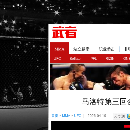
MMA
站立踢拳
职业拳击
非
UFC
Bellator
PFL
RIZIN
ONE
马洛特第三回
首页
>
MMA
>
UFC
2026-04-19