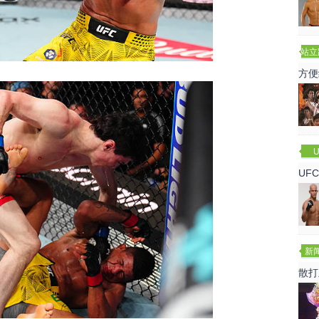
站立
赛
方便
U
UF
诺
新
散打