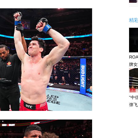
精
RO
牌女
感眼
“中
弹飞