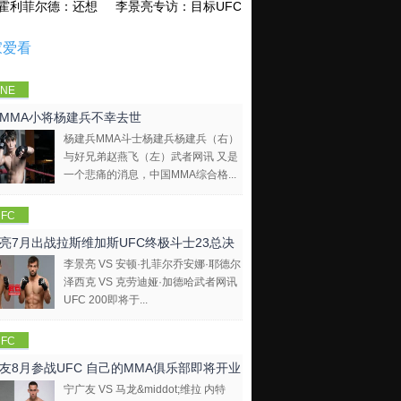
霍利菲尔德：还想再和泰森干一架！
李景亮专访：目标UFC金腰带 不做打酱油
家爱看
NE
mpions
MMA小将杨建兵不幸去世
hip
杨建兵MMA斗士杨建兵杨建兵（右）
与好兄弟赵燕飞（左）武者网讯 又是
一个悲痛的消息，中国MMA综合格...
FC
亮7月出战拉斯维加斯UFC终极斗士23总决
李景亮 VS 安顿·扎菲尔乔安娜·耶德尔
泽西克 VS 克劳迪娅·加德哈武者网讯
UFC 200即将于...
FC
友8月参战UFC 自己的MMA俱乐部即将开业
宁广友 VS 马龙&middot;维拉 内特