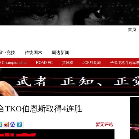
首页
职业竞技
传统国术
周边新闻
 Championship
ROAD FC
英雄榜
JCK战觉城
子弹飞格斗冠军
合TKO伯恩斯取得4连胜
暂无评论