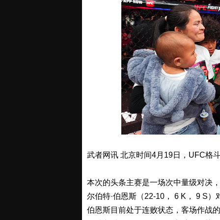
武者网讯 北京时间4月19日，UFC格
本次的头条主赛是一场次中量级对决，
尔伯特·伯恩斯（22-10， 6 K， 9 S
伯恩斯目前处于连败状态，客场作战