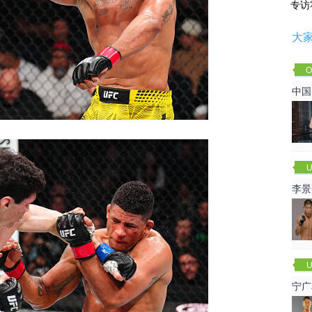
专访
大
O
Cha
中国
U
李景
赛
U
宁广