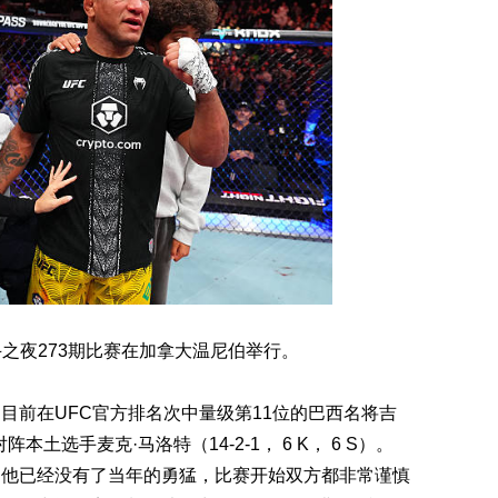
斗之夜273期比赛在加拿大温尼伯举行。
目前在UFC官方排名次中量级第11位的巴西名将吉
）对阵本土选手麦克·马洛特（14-2-1， 6 K， 6 S）。
的他已经没有了当年的勇猛，比赛开始双方都非常谨慎