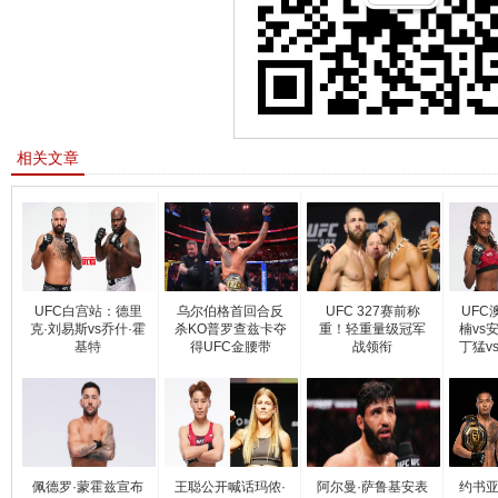
相关文章
UFC白宫站：德里
乌尔伯格首回合反
UFC 327赛前称
UFC
克·刘易斯vs乔什·霍
杀KO普罗查兹卡夺
重！轻重量级冠军
楠vs
基特
得UFC金腰带
战领衔
丁猛v
佩德罗·蒙霍兹宣布
王聪公开喊话玛侬·
阿尔曼·萨鲁基安表
约书亚