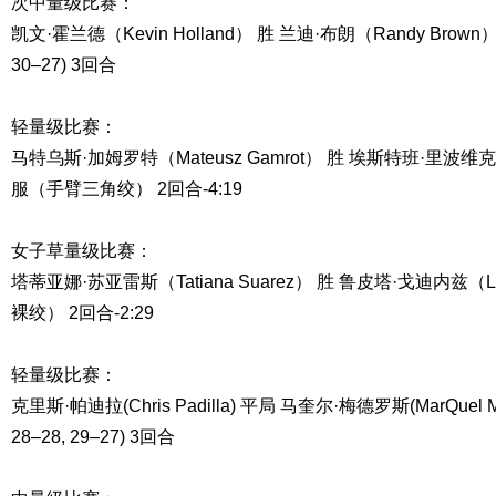
次中量级比赛：
凯文·霍兰德（Kevin Holland） 胜 兰迪·布朗（Randy Brown） 
30–27) 3回合
轻量级比赛：
马特乌斯·加姆罗特（Mateusz Gamrot） 胜 埃斯特班·里波维克斯（E
服（手臂三角绞） 2回合-4:19
女子草量级比赛：
塔蒂亚娜·苏亚雷斯（Tatiana Suarez） 胜 鲁皮塔·戈迪内兹（Lu
裸绞） 2回合-2:29
轻量级比赛：
克里斯·帕迪拉(Chris Padilla) 平局 马奎尔·梅德罗斯(MarQuel M
28–28, 29–27) 3回合