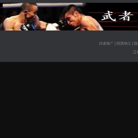
武者推广
|
招贤纳士
|
隐
辽I