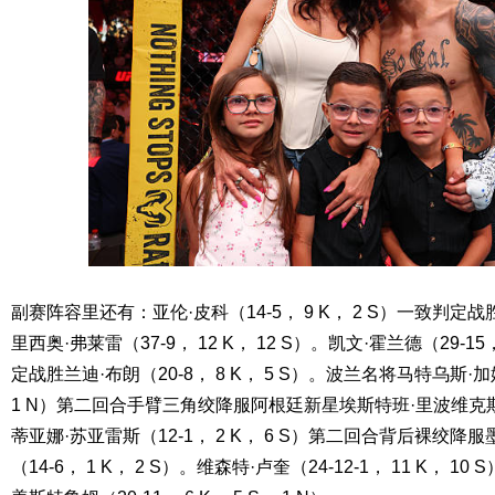
副赛阵容里还有：亚伦·皮科（14-5， 9 K， 2 S）一致判定战胜
里西奥·弗莱雷（37-9， 12 K， 12 S）。凯文·霍兰德（29-15， 
定战胜兰迪·布朗（20-8， 8 K， 5 S）。波兰名将马特乌斯·加姆罗
1 N）第二回合手臂三角绞降服阿根廷新星埃斯特班·里波维克斯（15
蒂亚娜·苏亚雷斯（12-1， 2 K， 6 S）第二回合背后裸绞
（14-6， 1 K， 2 S）。维森特·卢奎（24-12-1， 11 K， 