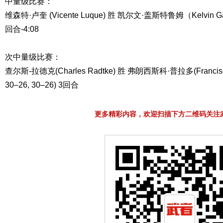
中量级比赛：
维森特·卢奎 (Vicente Luque) 胜 凯尔文·盖斯特鲁姆（Kelvin
回合-4:08
次中量级比赛：
查尔斯-拉德克(Charles Radtke) 胜 弗朗西斯科·普拉多(Francisc
30–26, 30–26) 3回合
更多精彩内容，欢迎扫描下方二维码关注