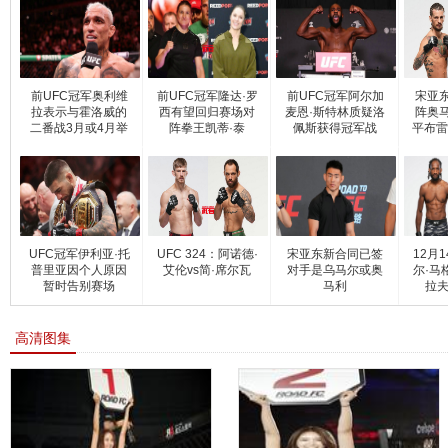
前UFC冠军奥利维
前UFC冠军隆达·罗
前UFC冠军阿尔加
宋亚东
拉表示与霍洛威的
西有望回归赛场对
麦恩·斯特林质疑洛
阵奥马
二番战3月或4月举
阵拳王凯蒂·泰
佩斯获得冠军战
平布雷
UFC冠军伊利亚·托
UFC 324：阿诺德·
宋亚东新合同已签
12月
普里亚因个人原因
艾伦vs简·席尔瓦
对手是乌马尔或奥
尔·马
暂时告别赛场
马利
拉夫
高清图集