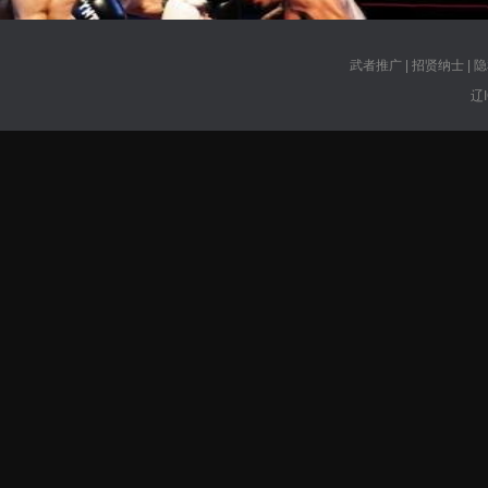
武者推广
|
招贤纳士
|
隐
辽I