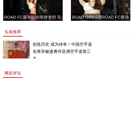
ROAD FC最年轻的举牌女郎 孔
ROAD GIRLS是ROAD FC赛场
敏书美腿性感眼神清纯
上的一道靓丽的风景
头条推荐
创造历史 成为传奇！中国空手道
名将宋敏捷勇夺亚洲空手道第三
名。
网友评论