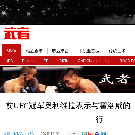
MMA
站立踢拳
职业拳击
非职业竞技
传统国术
UFC
Bellator
PFL
RIZIN
ONE Championship
ROAD F
前UFC冠军奥利维拉表示与霍洛威的
行
首页
>
MMA
>
UFC
2025-12-02