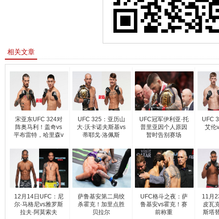
相关文章
宋亚东UFC 324对
UFC 325：亚历山
UFC冠军伊利亚·托
UFC 
阵奥马利！盖奇vs
大·沃卡诺夫斯基vs
普里亚因个人原因
艾伦
平布雷特，哈里森v
蒂耶戈·洛佩斯
暂时告别赛场
s努
12月14日UFC：尼
萨鲁基安第二局绞
UFC格斗之夜：萨
11月
尔·马格尼vs雅罗斯
杀霍克！加里点胜
鲁基安vs霍克！赛
皮瓦
拉夫·阿莫索夫
贝拉尔
前称重
斯塔