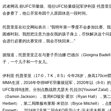
武者网讯 前UFC羽量级、现任UFC轻量级冠军伊利亚·托普里亚（Il
会参赛了，他公开宣布因个人原因休息一段时间。
托普里亚在社交网站表示：“我明年第一季度不会参加比赛。
困难时刻。我想把注意力放在我的孩子身上，尽快解决这个问
会进行必要的比赛安排，我会尽快回来…”
据报道，托普里亚正在与妻子乔治娜·巴德尔（Giorgina Bad
子，一个儿子和一个女儿。
伊利亚·托普里亚（17-0，7 K，8 S）今年28岁，身高170cm
MMA生涯，2016年夺得MFE羽量级冠军，2020年以（8-0
UFC取得9连胜。分别点数战胜尤瑟夫·扎拉尔(Youssef Zalal
（Damon Jackson），首局KO瑞安·霍尔（Ryan Hall），第
Herbert），第二局降服布莱斯·米切尔（Bryce Mitchell）
Emmett），2024年2月第二回合KO亚历山大·沃卡诺夫斯基（Alexan