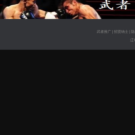
武者推广
|
招贤纳士
|
隐
辽I