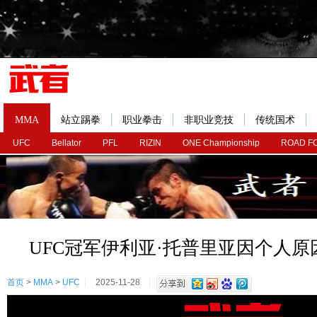
MMA
站立踢拳
职业拳击
非职业竞技
传统国术
UFC
Bellator
PFL
RIZIN
ONE Championship
ROAD F
UFC冠军伊利亚·托普里亚因个人
首页
>
MMA
>
UFC
2025-11-28