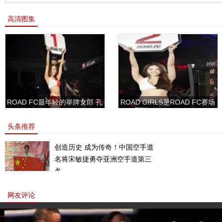
高清图集
ROAD FC最年轻的举牌女郎 孔
ROAD GIRLS是ROAD FC赛场
敏书美腿性感眼神清纯
上的一道靓丽的风景
头条推荐
创造历史 成为传奇！中国空手道
名将宋敏捷勇夺亚洲空手道第三
名。
网友评论