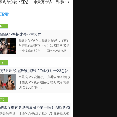
霍利菲尔德：还想再和泰森干一架！
李景亮专访：目标UFC金腰带 不做打酱油
家爱看
NE
mpions
MMA小将杨建兵不幸去世
hip
杨建兵MMA斗士杨建兵杨建兵（右）
与好兄弟赵燕飞（左）武者网讯 又是
一个悲痛的消息，中国MMA综合格...
FC
亮7月出战拉斯维加斯UFC终极斗士23总决
李景亮 VS 安顿·扎菲尔乔安娜·耶德尔
泽西克 VS 克劳迪娅·加德哈武者网讯
UFC 200即将于...
其它
是咏春拳有史以来最耻辱的一晚！徐晓冬VS
业余MMA教练徐晓冬 VS 咏春拳大师
拳大师