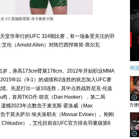
夫 VS 莫德斯塔斯·布卡奥斯卡斯
天堂市举行的UFC 324期比赛，有一场备受关注的羽
（Arnold Allen）对阵巴西悍将简·席尔瓦
精
31岁，身高173cm臂展178cm。2012年开始职业MMA
2015年以（9-1）的成绩和2连胜的状态加入UFC赛
的成绩。先是打出一波10连胜，其中点胜战胜尼克·伦兹
Yusuff)，首局TKO丹·胡克（Dan Hooker），第二局
方便
ar）。遗憾2023年点数负于麦克斯·霍洛威（Max
数负于莫夫萨尔·埃夫洛耶夫（Movsar Evloev）。刚刚
 Chikadze），艾伦目前在UFC官方排名羽量级第6