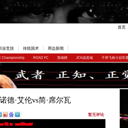
首页
职业竞技
传统国术
周边新闻
 Championship
ROAD FC
英雄榜
JCK战觉城
子弹飞格斗冠军
：阿诺德·艾伦vs简·席尔瓦
暂无评论