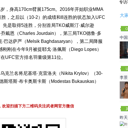
专访
28岁，身高170cm臂展175cm。2016年开始职业MMA
大
胜，之后以（10-2）的成绩和8连胜的状态加入UFC
绩。先是取得5连胜，分别首局TKO威斯汀·威尔逊
O
·乔戴恩（Charles Jourdain），第三局TKO德鲁·多
Cha
中国
·巴达萨严（Melsik Baghdasaryan），第二局降服
。遗憾刚刚在今年9月被提耶戈·洛佩斯（Diego Lopes）
在UFC官方排名羽量级第11位。
U
将尼基塔·克雷洛夫（Nikita Krylov）（30-
李景
德斯塔斯·布卡奥斯卡斯（Modestas Bukauskas）
赛
，欢迎扫描下方二维码关注武者网官方微信
昨天
咏春