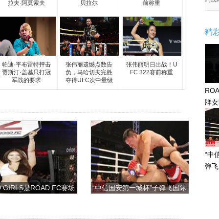
拉夫·阿莫索夫
贝拉尔
前称重
精
帕迪·平布雷特抨击
张伟丽遗憾点数告
张伟丽明日出战！U
贾斯汀·盖基只打冠
负，马哈切夫完胜
FC 322赛前称重
军战的要求
夺得UFC次中量级
金
RO
牌女
感眼
“中
弹飞
 GIRLS是ROAD FC赛场
“中信国安第一城杯”子弹飞国际
上的一道靓丽的风景
搏击争霸赛