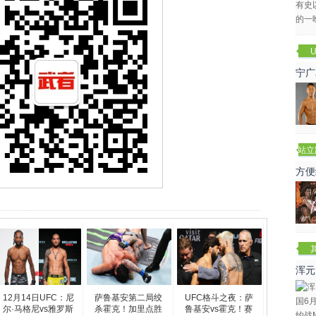
U
宁广
站立
赛
方便
浑元
冬
12月14日UFC：尼
萨鲁基安第二局绞
UFC格斗之夜：萨
尔·马格尼vs雅罗斯
杀霍克！加里点胜
鲁基安vs霍克！赛