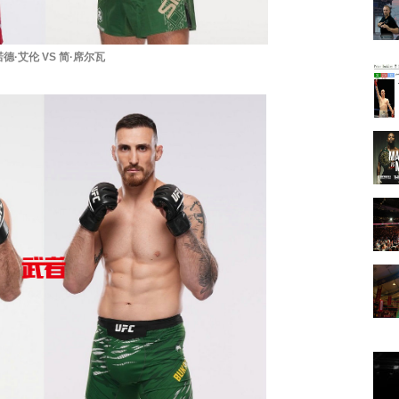
德·艾伦 VS 简·席尔瓦