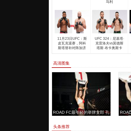
马利
11月23日UFC：斯
UFC 324：尼基塔·
皮瓦克退赛，阿科
克雷洛夫vs莫德斯
斯塔替补对阵加济
塔斯·布卡奥斯卡
耶夫
高清图集
ROAD FC最年轻的举牌女郎 孔
ROAD
敏书美腿性感眼神清纯
头条推荐