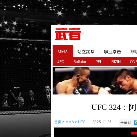
MMA
站立踢拳
职业拳击
非
UFC
Bellator
PFL
RIZIN
ONE
UFC 324
首页
>
MMA
>
UFC
2025-11-26