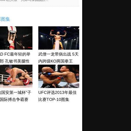
彩图集
AD FC最年轻的举
武僧一龙带病出战 5天
郎 孔敏书美腿性
内跨级KO两国拳王
神清纯
信国安第一城杯”子
UFC评选2013年最佳
国际搏击争霸赛
比赛TOP-10图集