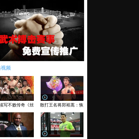
选视频
续写不败传奇《丝路英雄》太原站全场视频
散打王名将郑裕蒿：恢复训练 有望回归擂台