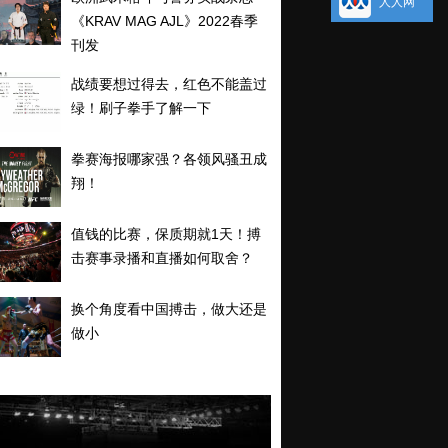
人人网
《KRAV MAG AJL》2022春季
刊发
战绩要想过得去，红色不能盖过
绿！刷子拳手了解一下
拳赛海报哪家强？各领风骚丑成
翔！
值钱的比赛，保质期就1天！搏
击赛事录播和直播如何取舍？
换个角度看中国搏击，做大还是
做小