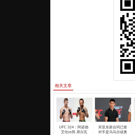
相关文章
UFC 324：阿诺德·
宋亚东新合同已签
艾伦vs简·席尔瓦
对手是乌马尔或奥