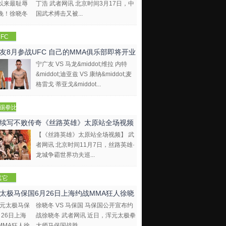
丁浩 武者网讯 北京时间3月17日，中
国武术搏击又被...
FC
友8月参战UFC 自己的MMA俱乐部即将开业
宁广友 VS 马龙&middot;维拉 内特
&middot;迪亚兹 VS 康纳&middot;麦
格雷戈 蒂亚戈&middot...
踢拳比
视频
续写不败传奇《丝路英雄》太原站全场视频
【《丝路英雄》太原站全场视频】 武
者网讯 北京时间11月7日，丝路英雄·
龙城争霸世界功夫巡...
其它
太极马保国6月26日上海约战MMA狂人徐晓
徐晓冬 VS 马保国 马保国公开宣布约
战徐晓冬 武者网讯 近日，浑元太极拳
大师马保国战胜...