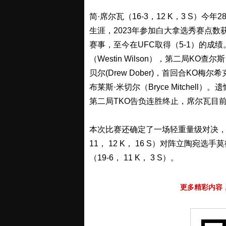
简·席尔瓦（16-3，12 K，3 S）今年
生涯，2023年参加白大拿选秀赛点数获
赛事，至今在UFC取得（5-1）的成
（Westin Wilson），第二局KO查尔斯
贝尔(Drew Dober)，首回合KO梅尔希克
布莱斯·米切尔（Bryce Mitchell）
第二局TKO告负连胜终止，席尔瓦目前
本次比赛还确定了一场轻重量级对决，乌克兰名
11， 12 K， 16 S）对阵立陶宛选手莫
（19-6， 11 K， 3 S）。
更多精彩内容