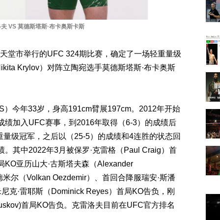
夫 VS 莫德斯塔斯·布卡奥斯卡斯
天堂市举行的UFC 324期比赛，确定了一场轻重量级
ita Krylov）对阵立陶宛选手莫德斯塔斯·布卡奥斯
6 S）今年33岁，身高191cm臂展197cm。2012年开始
的成绩加入UFC赛事，到2016年取得（6-3）的成绩后
重量级冠军，之后以（25-5）的成绩和4连胜的状态回
其中2022年3月被保罗·克雷格（Paul Craig）首
亚历山大·古斯塔夫森（Alexander
德米尔（Volkan Oezdemir）、首回合降服瑞安·斯潘
尼克·雷耶斯（Dominick Reyes）首局KO告负，刚
Guskov)首局KO告负。克雷洛夫目前在UFC官方排名