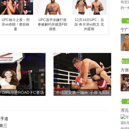
UFC格斗之夜：邦
UFC选手涉嫌打假
12月14日UFC：吉
U
菲vs布朗！赛前称
拳被解约并接受FBI
加·奇卡泽vs凯文·瓦
重
调查
列霍斯
宁广
站立
赛
方便
 GIRLS是ROAD FC赛场
“中信国安第一城杯”子弹飞国际
上的一道靓丽的风景
搏击争霸赛
浑元
冬
空手道
第三