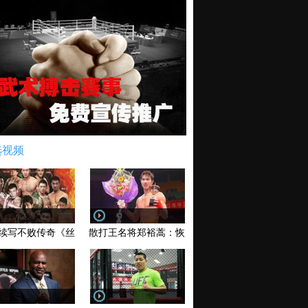
选视频
续写不败传奇《丝路英雄》太原站全场视频
散打王名将郑裕蒿：恢复训练 有望回归擂台