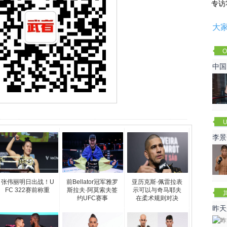
专访
大
O
Cha
中国
U
李景
赛
张伟丽明日出战！U
前Bellator冠军雅罗
亚历克斯·佩雷拉表
FC 322赛前称重
斯拉夫·阿莫索夫签
示可以与奇马耶夫
约UFC赛事
在柔术规则对决
昨天
咏春