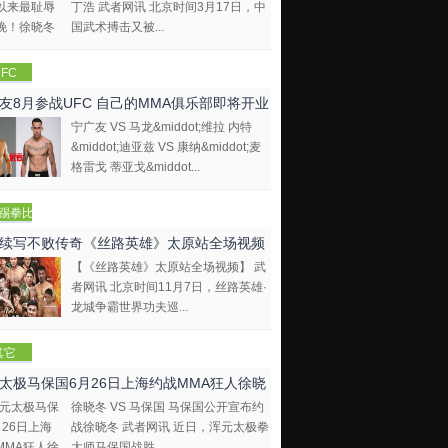
丁浩 武者网讯 北京时间3月17日，中
国武术搏击又被...
FC
友8月参战UFC 自己的MMA俱乐部即将开业
宁广友 VS 马龙&middot;维拉 内特
&middot;迪亚兹 VS 康纳&middot;麦
格雷戈 蒂亚戈&middot...
踢拳比
视频
续写不败传奇《丝路英雄》太原站全场视频
【《丝路英雄》太原站全场视频】 武
者网讯 北京时间11月7日，丝路英雄·
龙城争霸世界功夫巡...
其它
太极马保国6月26日上海约战MMA狂人徐晓
徐晓冬 VS 马保国 马保国公开宣布约
战徐晓冬 武者网讯 近日，浑元太极拳
大师马保国战胜...