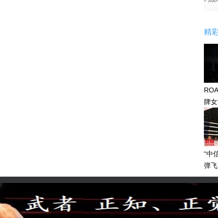
精
RO
牌女
感眼
“中
弹飞