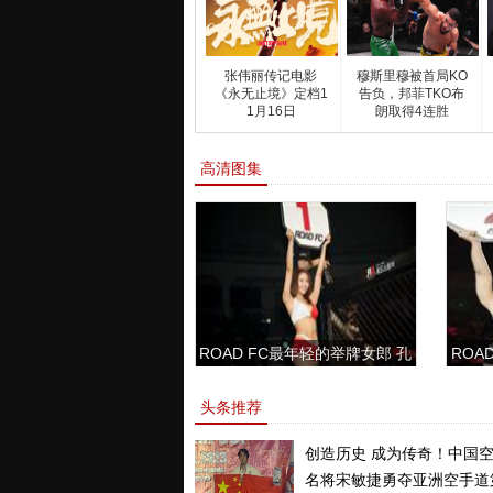
张伟丽传记电影
穆斯里穆被首局KO
《永无止境》定档1
告负，邦菲TKO布
1月16日
朗取得4连胜
高清图集
ROAD FC最年轻的举牌女郎 孔
ROAD
敏书美腿性感眼神清纯
头条推荐
创造历史 成为传奇！中国
名将宋敏捷勇夺亚洲空手道