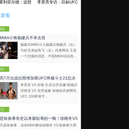
霍利菲尔德：还想再和泰森干一架！
李景亮专访：目标UFC金腰带 不做打酱油
家爱看
NE
mpions
MMA小将杨建兵不幸去世
hip
杨建兵MMA斗士杨建兵杨建兵（右）
与好兄弟赵燕飞（左）武者网讯 又是
一个悲痛的消息，中国MMA综合格...
FC
亮7月出战拉斯维加斯UFC终极斗士23总决
李景亮 VS 安顿·扎菲尔乔安娜·耶德尔
泽西克 VS 克劳迪娅·加德哈武者网讯
UFC 200即将于...
其它
是咏春拳有史以来最耻辱的一晚！徐晓冬VS
业余MMA教练徐晓冬 VS 咏春拳大师
拳大师