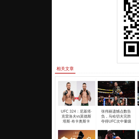
相关文章
UFC 324：尼基塔·
张伟丽遗憾点数告
克雷洛夫vs莫德斯
负，马哈切夫完胜
塔斯·布卡奥斯卡
夺得UFC次中量级
金