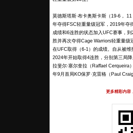
莫德斯塔斯·布卡奥斯卡斯（19-6， 11 K
年夺得FSC轻重量级冠军，2019年夺得Ca
成绩和6连胜的状态加入UFC赛事，到2
胜并再次夺得Cage Warriors轻重
在UFC取得（6-1）的成绩。自从被维托·
2024年开始取得4连胜，分别第三局降服马
拉斐尔·塞尔奎拉（Raffael Cerquei
年9月首局KO保罗·克雷格（Paul Crai
更多精彩内容