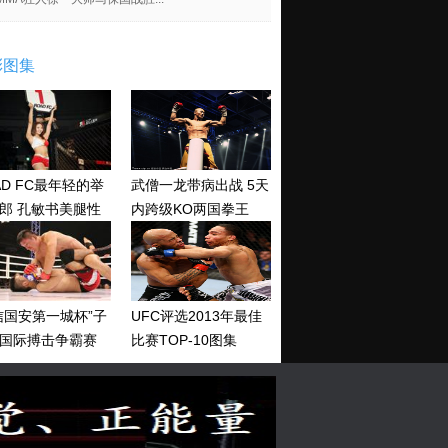
彩图集
AD FC最年轻的举
武僧一龙带病出战 5天
郎 孔敏书美腿性
内跨级KO两国拳王
神清纯
信国安第一城杯”子
UFC评选2013年最佳
国际搏击争霸赛
比赛TOP-10图集