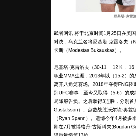
尼基塔·克雷洛
武者网讯 将于北京时间1月25日在美国
对决，乌克兰名将尼基塔·克雷洛夫（Nik
卡斯（Modestas Bukauskas）。
尼基塔·克雷洛夫（30-11， 12 K， 1
职业MMA生涯，2013年以（15-2）
离开八角笼赛场。2018年夺得FNG轻
到UFC赛事，至今又取得（5-6）的成绩。
局降服告负。之后取得3连胜，分别首局KO
Gustafsson）、点数战胜沃尔坎·奥兹
（Ryan Spann）。遗憾今年4月被多米
刚在7月被博格丹·古斯科夫(Bogdan 
轻重量级第13位。