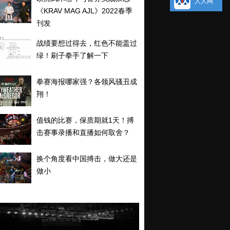
人人网
《KRAV MAG AJL》2022春季
刊发
战绩要想过得去，红色不能盖过
绿！刷子拳手了解一下
拳赛海报哪家强？各领风骚丑成
翔！
值钱的比赛，保质期就1天！搏
击赛事录播和直播如何取舍？
换个角度看中国搏击，做大还是
做小