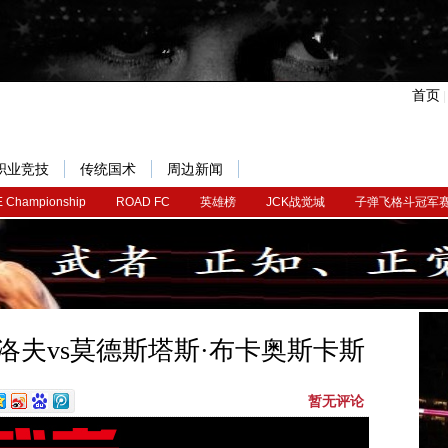
首页
职业竞技
传统国术
周边新闻
 Championship
ROAD FC
英雄榜
JCK战觉城
子弹飞格斗冠军
克雷洛夫vs莫德斯塔斯·布卡奥斯卡斯
暂无评论