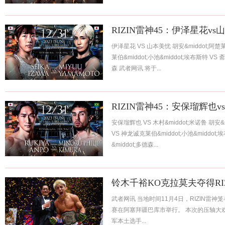
RIZIN雷神45：伊泽星花vs
伊泽星花 VS 山本美忧 胡安&middot;阿
莱伯&middot;小池&middot;埃布斯特 VS
森 武者网讯 将于...
RIZIN雷神45：安保瑠辉也v
安保瑠辉也 VS 木村&middot;米诺鲁 胡安
VS 神龙诚克莱伯&middot;小池&middot
&middot;多德森...
铃木千裕KO克拉莫夫夺得RI
武者网讯 当地时间11月4日，RIZIN雷神笼
赛在阿塞拜疆巴库市举行。 本次的压轴大戏
军本土选手...