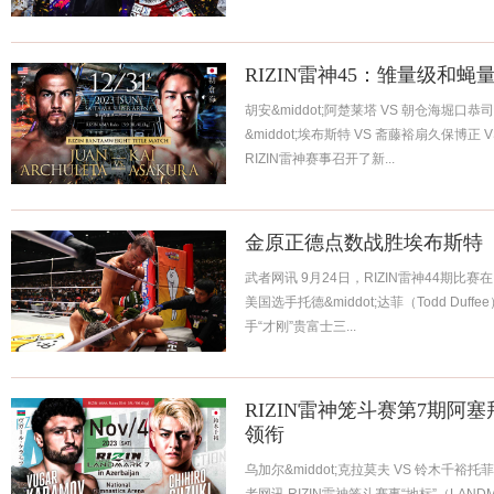
RIZIN雷神45：雏量级和
胡安&middot;阿楚莱塔 VS 朝仓海堀口恭司
&middot;埃布斯特 VS 斋藤裕扇久保博正 V
RIZIN雷神赛事召开了新...
金原正德点数战胜埃布斯特
武者网讯 9月24日，RIZIN雷神44期比
美国选手托德&middot;达菲（Todd D
手“才刚”贵富士三...
RIZIN雷神笼斗赛第7期阿
领衔
乌加尔&middot;克拉莫夫 VS 铃木千裕托菲