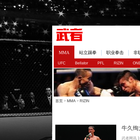
MMA
站立踢拳
职业拳击
非
UFC
Bellator
PFL
RIZIN
ONE
首页
>
MMA
>
RIZIN
牛久绚
武者网讯 