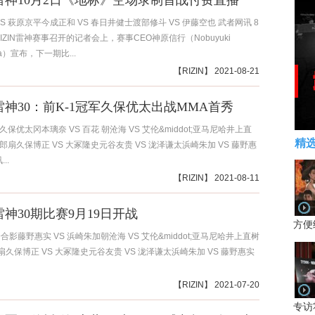
IN雷神10月2日《地标》空场录制首战付费直播
S 萩原京平今成正和 VS 春日井健士渡部修斗 VS 伊藤空也 武者网讯 8
IZIN雷神赛事召开的记者会上，赛事CEO神原信行（Nobuyuki
ara）宣布，下一期比...
【
RIZIN
】 2021-08-21
N雷神30：前K-1冠军久保优太出战MMA首秀
 久保优太冈本璃奈 VS 百花 朝沧海 VS 艾伦&middot;亚马尼哈井上直
精
太郎扇久保博正 VS 大冢隆史元谷友贵 VS 泷泽谦太浜崎朱加 VS 藤野惠
..
【
RIZIN
】 2021-08-11
N雷神30期比赛9月19日开战
方便
影藤野惠实 VS 浜崎朱加朝沧海 VS 艾伦&middot;亚马尼哈井上直树
扇久保博正 VS 大冢隆史元谷友贵 VS 泷泽谦太浜崎朱加 VS 藤野惠实
【
RIZIN
】 2021-07-20
专访