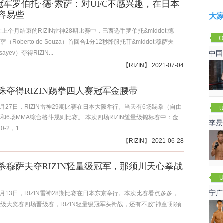
IN冠军罗伯托·德·索萨：对UFC不感兴趣，在日本
容易些
大
上个月结束的RIZIN雷神28期比赛中，巴西选手罗伯托&middot;德
O
;索萨（Roberto de Souza）首回合1分12秒降服托菲&middot;穆萨夫
Cha
usayev）夺得RIZIN...
中国
【
RIZIN
】 2021-07-04
珠夺得RIZIN踢拳四人赛冠军金腰带
6月27日，RIZIN雷神29期比赛在日本大阪举行。当天有6场踢拳（自由
U
和6场MMA综合格斗规则比赛。 本次四场RIZIN雏量级锦标赛中：金
李景
-2，1...
赛
【
RIZIN
】 2021-06-28
杀穆萨夫夺RIZIN轻量级冠军，那须川天心拳战
U
宁广
6月13日，RIZIN雷神28期比赛在日本东京举行。本次比赛看点多多，
级大奖赛四场晋级赛，RIZIN轻量级冠军头衔战，还有不败“神童”那须