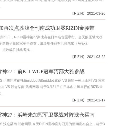
S 扇久保博正井上直树 VS 石渡伸太郎元谷友贵 VS 冈田辽金太郎 VS
.
【
RIZIN
】 2021-03-26
加再次点胜浅仓刊南成功卫冕RIZIN金腰带
3月21日，RIZIN雷神第27期比赛在日本名古屋举行。当天的压轴大戏
N女子超原子量级冠军争霸赛，最终现任冠军浜崎朱加（Ayaka
ki）点数战胜挑战者浅...
【
RIZIN
】 2021-03-22
N雷神27：前K-1 WGP冠军河部大雅参战
S 小川翔罗伯托&middot;德&middot;索萨 VS 德留一树上山刚 VS 宮本
加 VS 浅仓栞南 武者网讯 将于3月21日在日本名古屋举行的RIZIN雷
..
【
RIZIN
】 2021-02-17
IN雷神27：浜崎朱加冠军卫冕战对阵浅仓栞南
VS 浅仓栞南 武者网讯 今天RIZIN雷神官方召开的新闻发布会上，将于3