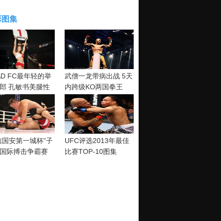
彩图集
AD FC最年轻的举
武僧一龙带病出战 5天
郎 孔敏书美腿性
内跨级KO两国拳王
神清纯
信国安第一城杯”子
UFC评选2013年最佳
国际搏击争霸赛
比赛TOP-10图集