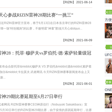
【
RIZIN
】 2021-06-14
站立
心参战RIZIN雷神28期比赛“一挑三”
赛
方便
最近RIZIN雷神官方宣布，将于6月13日在日本东京举行的RIZIN雷神28
一场“特别规则”的比赛，不败明星“神童”那须川天心&ldquo...
【
RIZIN
】 2021-06-09
U
N雷神28：托菲·穆萨夫vs罗伯托·德·索萨轻量级冠
UF
诺
发布会合影托菲&middot;穆萨夫 VS 罗伯托&middot;德&middot;索萨斋
弗加尔&middot;卡拉莫夫 武者网讯 今天RIZIN雷神赛事新闻发布会上又
...
赛事
【
RIZIN
】 2021-06-01
ON
N雷神29期比赛延期至6月27日举行
者网讯 RIZIN雷神赛事CEO神原信行（Nobuyuki Sakakibara）宣
5月30日举行的RIZIN雷神29期比赛，由于疫情的原因延期举行，比赛