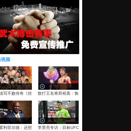
选视频
续写不败传奇《丝路英雄》太原站全场视频
散打王名将郑裕蒿：恢复训练 有望回归擂台
霍利菲尔德：还想再和泰森干一架！
李景亮专访：目标UFC金腰带 不做打酱油