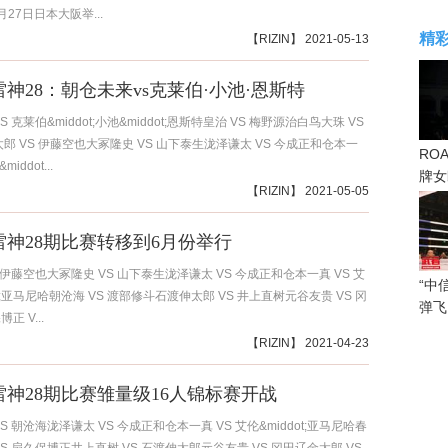
27日日本大阪举...
精
【
RIZIN
】 2021-05-13
N雷神28：朝仓未来vs克莱伯·小池·恩斯特
S 克莱伯&middot;小池&middot;恩斯特皇治 VS 梅野源治白鸟大珠 VS
太郎 VS 伊藤空也大冢隆史 VS 山下泰生泷泽谦太 VS 今成正和仓本一
RO
middot...
牌女
【
RIZIN
】 2021-05-05
感眼
N雷神28期比赛转移到6月份举行
 伊藤空也大冢隆史 VS 山下泰生泷泽谦太 VS 今成正和仓本一真 VS 艾
“中
ot;亚马尼哈朝沧海 VS 渡部修斗石渡伸太郎 VS 井上直树元谷友贵 VS 冈
弹飞
正 V...
【
RIZIN
】 2021-04-23
N雷神28期比赛雏量级16人锦标赛开战
S 朝沧海泷泽谦太 VS 今成正和仓本一真 VS 艾伦&middot;亚马尼哈春