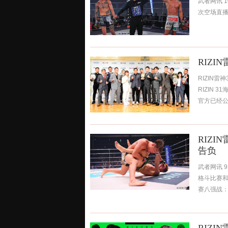
武者网讯 1
次空场直播
RIZ
RIZIN雷
RIZIN 
官方已经公
RIZ
告负
武者网讯 
格斗比赛和
赛八强战：前R