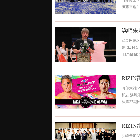
日井健士 V
伊藤空也“..
浜崎朱
武者网讯 
是RIZI
Hamasa
RIZI
河部大雅 V
和志 浜崎朱
神第27期比.
RIZ
浜崎朱加 