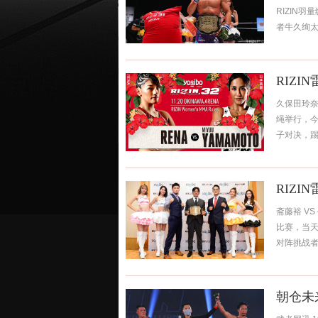
RIZIN羽
者牛久绚太郎
RIZI
久保田玲奈 
绳举行，
子对决，踢拳
RIZI
斋藤裕 VS
比赛，当天
对阵挑战者DE
朝仓未