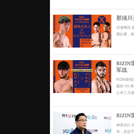
那须川天
武者网讯 
期比赛，新增
RIZI
军战
RIZIN新闻
藤裕 VS 
公布了几场新
RIZI
神原信行 武
布，原定于