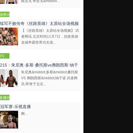
格雷戈 蒂亚戈&middot...
踢拳比
视频
续写不败传奇《丝路英雄》太原站全场视频
【《丝路英雄》太原站全场视频】 武
者网讯 北京时间11月7日，丝路英雄·
龙城争霸世界功夫巡...
FC
C215：朱尼奥·多斯·桑托斯vs弗朗西斯·纳干
朱尼奥&middot;多斯&middot;桑托斯
VS 弗朗西斯&middot;纳干诺 武者网
讯 即将于北京...
直播间
E冠军赛-乐视直播
啊...