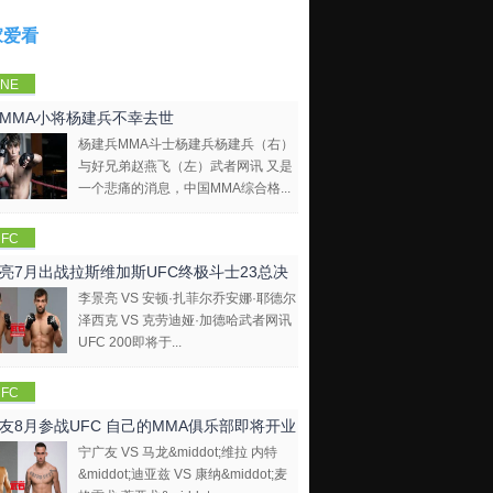
家爱看
NE
mpions
MMA小将杨建兵不幸去世
hip
杨建兵MMA斗士杨建兵杨建兵（右）
与好兄弟赵燕飞（左）武者网讯 又是
一个悲痛的消息，中国MMA综合格...
FC
亮7月出战拉斯维加斯UFC终极斗士23总决
李景亮 VS 安顿·扎菲尔乔安娜·耶德尔
泽西克 VS 克劳迪娅·加德哈武者网讯
UFC 200即将于...
FC
友8月参战UFC 自己的MMA俱乐部即将开业
宁广友 VS 马龙&middot;维拉 内特
&middot;迪亚兹 VS 康纳&middot;麦