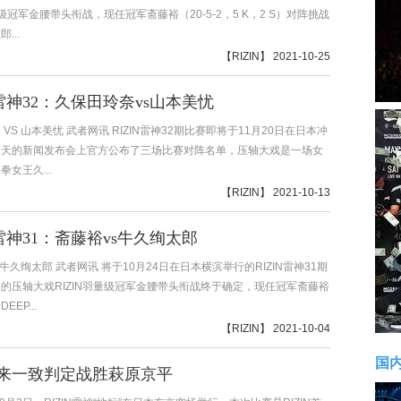
量级冠军金腰带头衔战，现任冠军斋藤裕（20-5-2，5 K，2 S）对阵挑战
...
【
RIZIN
】 2021-10-25
N雷神32：久保田玲奈vs山本美忧
VS 山本美忧 武者网讯 RIZIN雷神32期比赛即将于11月20日在日本冲
今天的新闻发布会上官方公布了三场比赛对阵名单，压轴大戏是一场女
女王久...
【
RIZIN
】 2021-10-13
N雷神31：斋藤裕vs牛久绚太郎
 牛久绚太郎 武者网讯 将于10月24日在日本横滨举行的RIZIN雷神31期
的压轴大戏RIZIN羽量级冠军金腰带头衔战终于确定，现任冠军斋藤裕
EP...
【
RIZIN
】 2021-10-04
国
来一致判定战胜萩原京平