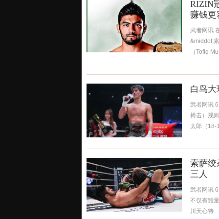
RIZ
赚钱更
武者网讯 在
&middot
（Tofiq M
白鸟大
武者网讯 
搏击）规则
太郎（18-10
索萨绞
三人
武者网讯 
不仅有雏量
川天心特...