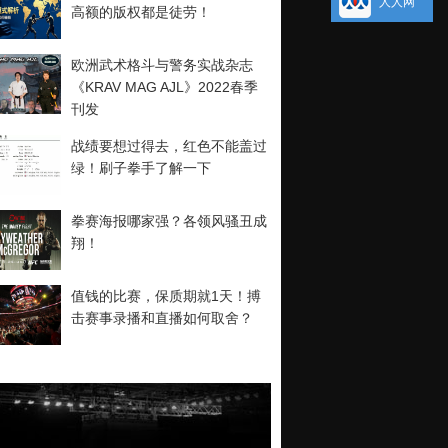
人人网
高额的版权都是徒劳！
欧洲武术格斗与警务实战杂志
《KRAV MAG AJL》2022春季
刊发
战绩要想过得去，红色不能盖过
绿！刷子拳手了解一下
拳赛海报哪家强？各领风骚丑成
翔！
值钱的比赛，保质期就1天！搏
击赛事录播和直播如何取舍？