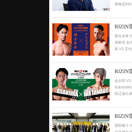
将推迟到6月
RIZI
朝仓未来 V
高桥亮 金
真 VS 艾伦&
RIZI
金太郎 VS
伦&midd
田辽扇久保博
RIZI
渡部修斗 V