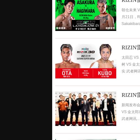
RIZ
朝仓未来 V
月21日，R
Sakakib
RIZI
太田忍 VS
树 VS 金
实 武者网讯.
RIZI
新闻发布会合
VS 金太郎
武者网讯...