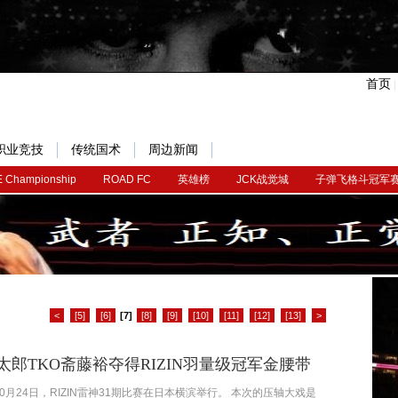
首页
职业竞技
传统国术
周边新闻
 Championship
ROAD FC
英雄榜
JCK战觉城
子弹飞格斗冠军
<
[5]
[6]
[7]
[8]
[9]
[10]
[11]
[12]
[13]
>
太郎TKO斋藤裕夺得RIZIN羽量级冠军金腰带
10月24日，RIZIN雷神31期比赛在日本横滨举行。 本次的压轴大戏是