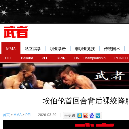
MMA
站立踢拳
职业拳击
非职业竞技
传统国术
UFC
Bellator
PFL
RIZIN
ONE Championship
ROAD F
埃伯伦首回合背后裸绞降
首页
>
MMA
>
PFL
2026-03-29