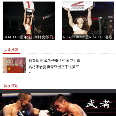
ROAD FC最年轻的举牌女郎 孔
ROAD GIRLS是ROAD FC赛场
敏书美腿性感眼神清纯
上的一道靓丽的风景
头条推荐
创造历史 成为传奇！中国空手道
名将宋敏捷勇夺亚洲空手道第三
名。
网友评论