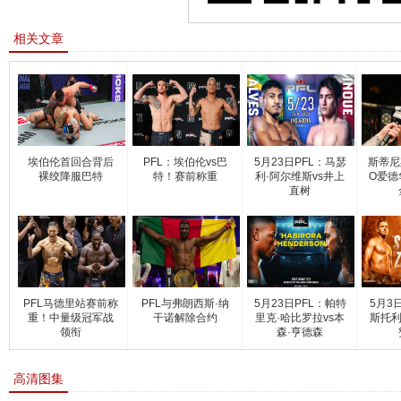
相关文章
埃伯伦首回合背后
PFL：埃伯伦vs巴
5月23日PFL：马瑟
斯蒂尼
裸绞降服巴特
特！赛前称重
利·阿尔维斯vs井上
O爱德
直树
PFL马德里站赛前称
PFL与弗朗西斯·纳
5月23日PFL：帕特
5月3
重！中量级冠军战
干诺解除合约
里克·哈比罗拉vs本
斯托利
领衔
森·亨德森
高清图集