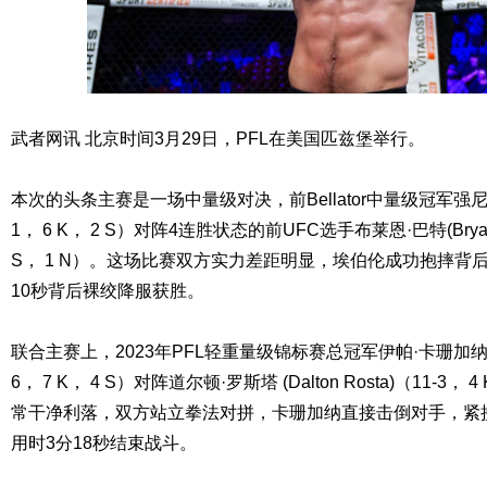
武者网讯 北京时间3月29日，PFL在美国匹兹堡举行。
本次的头条主赛是一场中量级对决，前Bellator中量级冠军强尼·埃伯伦(
1， 6 K， 2 S）对阵4连胜状态的前UFC选手布莱恩·巴特(Bryan Ba
S， 1 N）。这场比赛双方实力差距明显，埃伯伦成功抱摔背
10秒背后裸绞降服获胜。
联合主赛上，2023年PFL轻重量级锦标赛总冠军伊帕·卡珊加纳(Impa
6， 7 K， 4 S）对阵道尔顿·罗斯塔 (Dalton Rosta)（11-3
常干净利落，双方站立拳法对拼，卡珊加纳直接击倒对手，紧
用时3分18秒结束战斗。