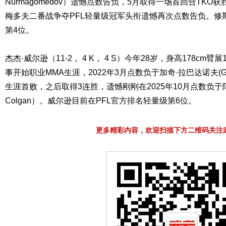
Nurmagomedov）遗憾点数告负，5月取得一场首回合TKO
梅多夫二番战争夺PFL轻量级冠军头衔遗憾再次点数告负。修
第4位。
杰杰·威尔逊（11-2， 4 K， 4 S）今年28岁，身高178cm臂展188
事开始职业MMA生涯，2022年3月点数负于加奇·拉巴达诺夫(Gadz
生涯首败，之后取得3连胜，遗憾刚刚在2025年10月点数负于阿奇
Colgan）。威尔逊目前在PFL官方排名轻量级第6位。
更多精彩内容，欢迎扫描下方二维码关注