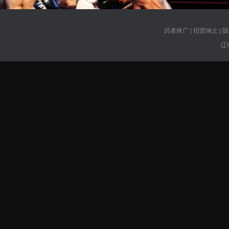
武者推广
|
招贤纳士
|
隐
辽I