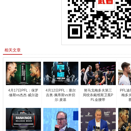
相关文章
4月17日PFL：保罗
4月12日PFL：塞尔
努马戈梅多夫第三
PFL
·修斯vs杰杰·威尔逊
吉奥·佩蒂斯vs米切
局绞杀戴维斯卫冕P
梅多夫
尔·麦基
FL金腰带