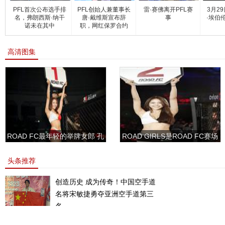
PFL首次公布选手排
PFL创始人兼董事长
雷·赛佛离开PFL赛
3月2
名，弗朗西斯·纳干
唐·戴维斯宣布辞
事
·埃伯
诺未在其中
职，网红保罗合约
高清图集
ROAD FC最年轻的举牌女郎 孔
ROAD GIRLS是ROAD FC赛场
敏书美腿性感眼神清纯
上的一道靓丽的风景
头条推荐
创造历史 成为传奇！中国空手道
名将宋敏捷勇夺亚洲空手道第三
名。