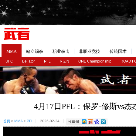
MMA
站立踢拳
职业拳击
非职业竞技
传统国术
UFC
Bellator
PFL
RIZIN
ONE Championship
ROAD F
4月17日PFL：保罗·修斯vs
首页
>
MMA
>
PFL
2026-02-24