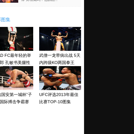
彩图集
AD FC最年轻的举
武僧一龙带病出战 5天
郎 孔敏书美腿性
内跨级KO两国拳王
神清纯
信国安第一城杯”子
UFC评选2013年最佳
国际搏击争霸赛
比赛TOP-10图集