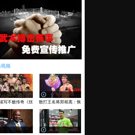
选视频
续写不败传奇《丝路英雄》太原站全场视频
散打王名将郑裕蒿：恢复训练 有望回归擂台