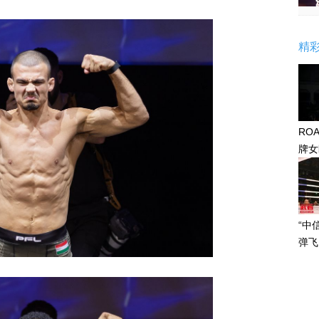
精
RO
牌女
感眼
“中
弹飞