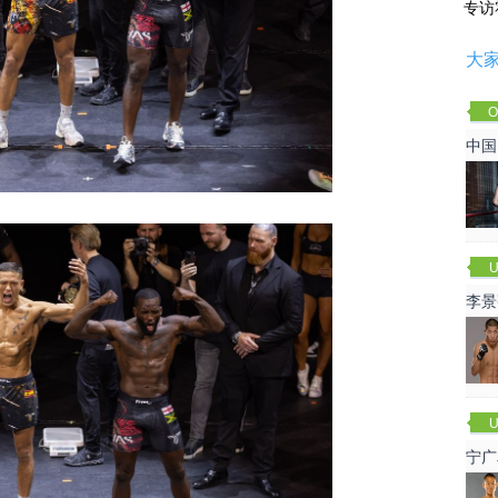
专访
大
O
Cha
中国
U
李景
赛
U
宁广