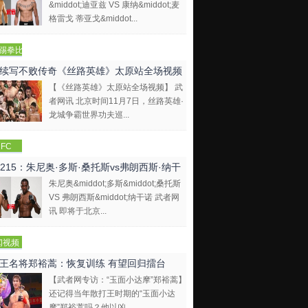
&middot;迪亚兹 VS 康纳&middot;麦
格雷戈 蒂亚戈&middot...
踢拳比
视频
续写不败传奇《丝路英雄》太原站全场视频
【《丝路英雄》太原站全场视频】 武
者网讯 北京时间11月7日，丝路英雄·
龙城争霸世界功夫巡...
FC
C215：朱尼奥·多斯·桑托斯vs弗朗西斯·纳干
朱尼奥&middot;多斯&middot;桑托斯
VS 弗朗西斯&middot;纳干诺 武者网
讯 即将于北京...
闻视频
王名将郑裕蒿：恢复训练 有望回归擂台
【武者网专访：“玉面小达摩”郑裕蒿】
还记得当年散打王时期的“玉面小达
摩”郑裕蒿吗？他以凶...