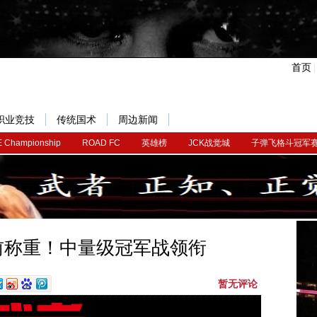
首页
职业竞技
传统国术
周边新闻
 Championship
ROAD FC
英雄榜
JCK战觉城
子弹飞格斗冠军
赛前称重！中量级冠军战领衔
暂无评论