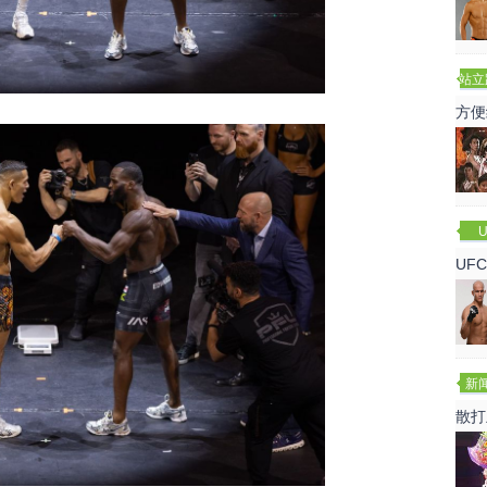
站立
赛
方便
U
UF
诺
新
散打