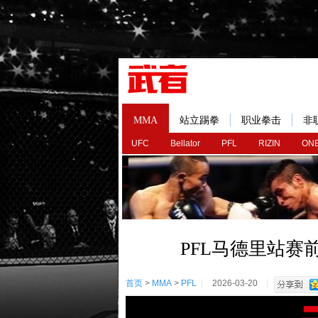
MMA
站立踢拳
职业拳击
非
UFC
Bellator
PFL
RIZIN
ONE
PFL马德里站
首页
>
MMA
>
PFL
2026-03-20