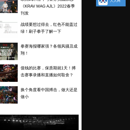
人人网
《KRAV MAG AJL》2022春季
刊发
战绩要想过得去，红色不能盖过
绿！刷子拳手了解一下
拳赛海报哪家强？各领风骚丑成
翔！
值钱的比赛，保质期就1天！搏
击赛事录播和直播如何取舍？
换个角度看中国搏击，做大还是
做小