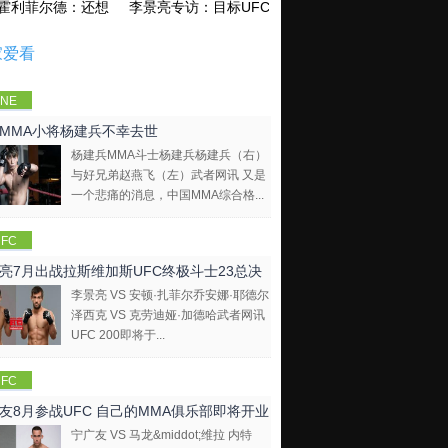
霍利菲尔德：还想再和泰森干一架！
李景亮专访：目标UFC金腰带 不做打酱油
家爱看
NE
mpions
MMA小将杨建兵不幸去世
hip
杨建兵MMA斗士杨建兵杨建兵（右）
与好兄弟赵燕飞（左）武者网讯 又是
一个悲痛的消息，中国MMA综合格...
FC
亮7月出战拉斯维加斯UFC终极斗士23总决
李景亮 VS 安顿·扎菲尔乔安娜·耶德尔
泽西克 VS 克劳迪娅·加德哈武者网讯
UFC 200即将于...
FC
友8月参战UFC 自己的MMA俱乐部即将开业
宁广友 VS 马龙&middot;维拉 内特