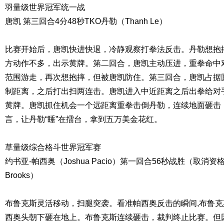
羽量级世界冠军统一战
唐凯 第三回合4分48秒TKO丹勒（Thanh Le）
比赛开始后，唐凯快进快退，冷静观察打拳法反击。丹勒想抱
方动作不多，出示黄牌。第二回合，唐凯主动压进，重拳命中
范围游走，再次想抱摔，但被唐凯防住。第三回合，唐凯占据
制距离，之后打出扫两连击。唐凯进入中近距离之后出拳给对
黄牌。唐凯抓住机会一个远距离重拳击倒丹勒，连续地面砸击
言，让丹勒“睡”在擂台，拿到五万美金花红。
草量级综合格斗世界冠军赛
约书亚-帕西奥（Joshua Pacio）第一回合56秒战胜（取消资格
Brooks）
布鲁克斯灵活移动，扫腿突袭。看准帕西奥反击的瞬间,布鲁
西奥头朝下砸在地上。布鲁克斯连续砸击，裁判终止比赛。但