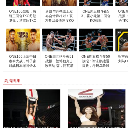
ONE166战报，唐
唐凯与丹勒线上发
ONE周五格斗夜5
ONE
凯三回合TKO丹勒
布会针锋相对！双
3，霍小龙第二回合
战报
卫冕，马雷欣TKO
方要以最快速度KO
KO获胜
合TK
拿下第三
对
ONE166上演中日
ONE周五格斗夜51
ONE周五格斗夜50
钦吉兹
泰拳大战，韩子豪
战报：兰博勒克击
战报：谢志鹏遭遇
划与O
对战日本老将铃木
败索纳-森，阿瓦塔
首败，考玛乌险胜
真治
KO卡
育普
高清图集