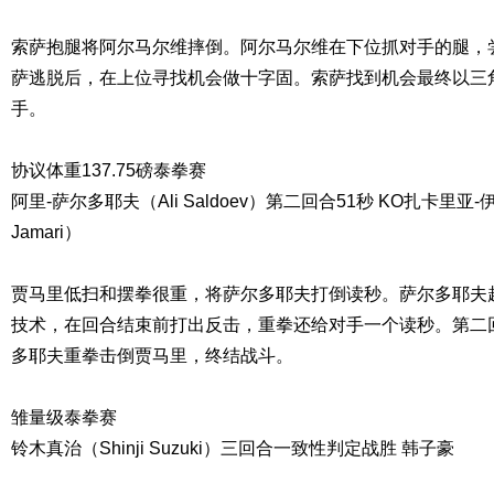
索萨抱腿将阿尔马尔维摔倒。阿尔马尔维在下位抓对手的腿，
萨逃脱后，在上位寻找机会做十字固。索萨找到机会最终以三
手。
协议体重137.75磅泰拳赛
阿里-萨尔多耶夫（Ali Saldoev）第二回合51秒 KO扎卡里亚-伊尔
Jamari）
贾马里低扫和摆拳很重，将萨尔多耶夫打倒读秒。萨尔多耶夫
技术，在回合结束前打出反击，重拳还给对手一个读秒。第二
多耶夫重拳击倒贾马里，终结战斗。
雏量级泰拳赛
铃木真治（Shinji Suzuki）三回合一致性判定战胜 韩子豪