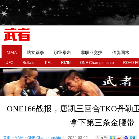
MMA
站立踢拳
职业拳击
非职业竞技
传统国术
UFC
Bellator
PFL
RIZIN
ONE Championship
ROAD F
ONE166战报，唐凯三回合TKO丹勒
拿下第三条金腰带
首页
>
MMA
>
ONE Championship
2024-03-02