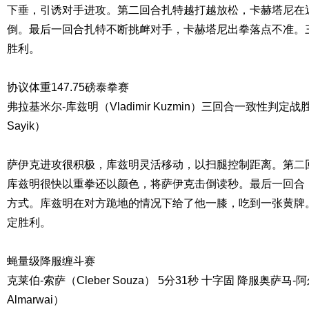
下垂，引诱对手进攻。第二回合扎特越打越放松，卡赫塔尼在
倒。最后一回合扎特不断挑衅对手，卡赫塔尼出拳落点不准。
胜利。
协议体重147.75磅泰拳赛
弗拉基米尔-库兹明（Vladimir Kuzmin）三回合一致性判定战胜
Sayik）
萨伊克进攻很积极，库兹明灵活移动，以扫腿控制距离。第二
库兹明很快以重拳还以颜色，将萨伊克击倒读秒。最后一回合
方式。库兹明在对方跪地的情况下给了他一膝，吃到一张黄牌
定胜利。
蝇量级降服缠斗赛
克莱伯-索萨（Cleber Souza） 5分31秒 十字固 降服奥萨马-
Almarwai）