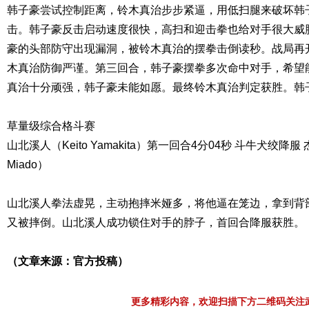
韩子豪尝试控制距离，铃木真治步步紧逼，用低扫腿来破坏韩
击。韩子豪反击启动速度很快，高扫和迎击拳也给对手很大威
豪的头部防守出现漏洞，被铃木真治的摆拳击倒读秒。战局再
木真治防御严谨。第三回合，韩子豪摆拳多次命中对手，希望
真治十分顽强，韩子豪未能如愿。最终铃木真治判定获胜。韩
草量级综合格斗赛
山北溪人（Keito Yamakita）第一回合4分04秒 斗牛犬绞降服 
Miado）
山北溪人拳法虚晃，主动抱摔米娅多，将他逼在笼边，拿到背
又被摔倒。山北溪人成功锁住对手的脖子，首回合降服获胜。
（文章来源：官方投稿）
更多精彩内容，欢迎扫描下方二维码关注