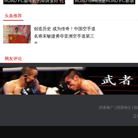
ROAD FC最年轻的举牌女郎 孔
ROAD GIRLS是ROAD FC赛场
敏书美腿性感眼神清纯
上的一道靓丽的风景
头条推荐
创造历史 成为传奇！中国空手道
名将宋敏捷勇夺亚洲空手道第三
名。
网友评论
武者推广
|
招贤纳士
|
隐
辽I