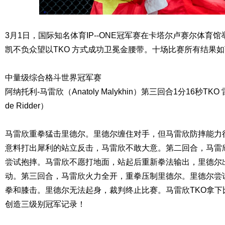
3月1日，国际知名体育IP--ONE冠军赛在卡塔尔卢赛尔体育馆举
凯不负众望以TKO 方式成功卫冕金腰带。十场比赛所有结果
中量级综合格斗世界冠军赛
阿纳托利-马雷欣（Anatoly Malykhin）第三回合1分16秒TKO 
de Ridder）
马雷欣重拳猛击里德尔。里德尔缠住对手，但马雷欣防摔能力
意料打出犀利的站立反击，马雷欣不敢大意。第二回合，马雷
尝试抱摔。马雷欣不愿打地面，站起后重新拳法输出，里德尔
动。第三回合，马雷欣火力全开，重拳压制里德尔。里德尔尝
拳和膝击。里德尔无法起身，裁判终止比赛。马雷欣TKO拿下
创造三级别冠军记录！