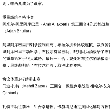
则，帕西奥成为了赢家。
重量级综合格斗赛
阿米尔-阿里阿库巴里（Amir Aliakbari）第三回合4分15秒
（Arjan Bhullar）
阿里阿库巴里用刺拳控制距离，布拉尔拼拳比较谨慎。裁判警
里阿库巴里主动出拳，布拉尔有些被动。裁判因为消极给了布
的重拳给对手很大威胁。最后一回合，观众对布拉尔的消极给
拳，最终裁判给了布拉尔红牌，取消比赛资格。
协议体重147磅拳击赛
门迪-扎特（Mehdi Zatou） 三回合一致性判定战胜 祖哈尔-艾尔-
Qahtani）
扎特主动往前压，组合拳进攻。卡赫塔尼通过摇闪化解对方攻