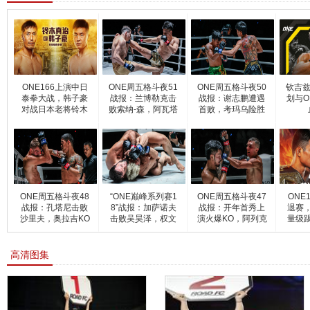
ONE166上演中日
ONE周五格斗夜51
ONE周五格斗夜50
钦吉兹
泰拳大战，韩子豪
战报：兰博勒克击
战报：谢志鹏遭遇
划与O
对战日本老将铃木
败索纳-森，阿瓦塔
首败，考玛乌险胜
真治
KO卡
育普
ONE周五格斗夜48
“ONE巅峰系列赛1
ONE周五格斗夜47
ONE
战报：孔塔尼击败
8”战报：加萨诺夫
战报：开年首秀上
退赛
沙里夫，奥拉吉KO
击败吴昊泽，权文
演火爆KO，阿列克
量级
金桑
尔
谢绝
高清图集