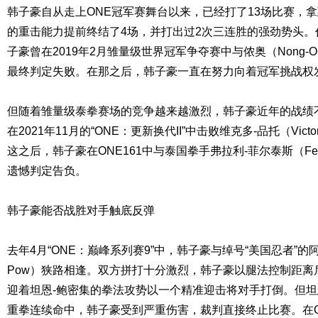
韩子豪自从走上ONE冠军赛舞台以来，已经打了13场比赛，拿
的重击能力提前终结了4场，并打出过2次三连胜的强劲势头
子豪曾在2019年2月雏量级世界冠军争夺赛中与侬奥（Nong-O
最终判定失败。在那之后，韩子豪一直在努力向着冠军挑战权
但随着雏量级泰拳赛场的竞争越来越激烈，韩子豪近年的战绩
在2021年11月的“ONE：更新换代II”中击败维克多-品托（Victo
这之后，韩子豪在ONE161中与泰国拳手弗拉利-菲尔泰斯（Ferrar
遗憾判定告负。
韩子豪能否战胜对手触底反弹
去年4月“ONE：巅峰系列赛9”中，韩子豪与绰号“美国忍者”的阿萨-
Pow）狭路相逢。双方拼打十分激烈，韩子豪以腿法控制距离
迎着坦恩-鲍密集的拳法攻势以一个精准迎击将对手打倒。但坦
重拳连续命中，韩子豪受到严重伤害，裁判直接终止比赛。在