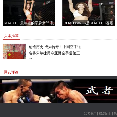
ROAD FC最年轻的举牌女郎 孔
ROAD GIRLS是ROAD FC赛场
敏书美腿性感眼神清纯
上的一道靓丽的风景
头条推荐
创造历史 成为传奇！中国空手道
名将宋敏捷勇夺亚洲空手道第三
名。
网友评论
武者推广
|
招贤纳士
|
隐