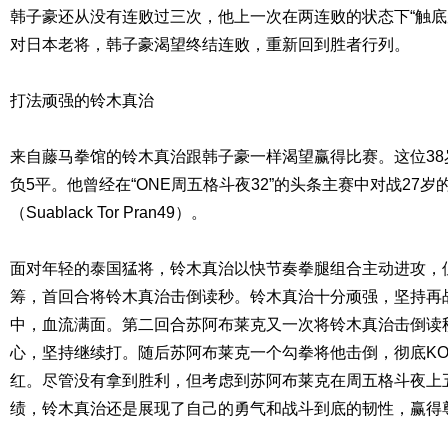
韩子豪还从没有连败过三次，他上一次在两连败的状态下“触底
对日本老将，韩子豪渴望终结连败，重新回到胜者行列。
打法顽强的铃木真治
来自藤马拳馆的铃木真治跟韩子豪一样渴望赢得比赛。这位38岁
负5平。他曾经在“ONE周五格斗夜32”的头条主赛中对战27
（Suablack Tor Pran49）。
面对年轻的泰国猛将，铃木真治以快节奏拳腿组合主动进攻，
筹，首回合将铃木真治击倒读秒。铃木真治十分顽强，坚持再
中，血流满面。第二回合苏阿布莱克又一次将铃木真治击倒读
心，坚持继续打。随后苏阿布莱克一个勾拳将他击倒，彻底KO
红。尽管没有拿到胜利，但考虑到苏阿布莱克在周五格斗夜上
绩，铃木真治还是展现了自己的勇气和战斗到底的韧性，赢得