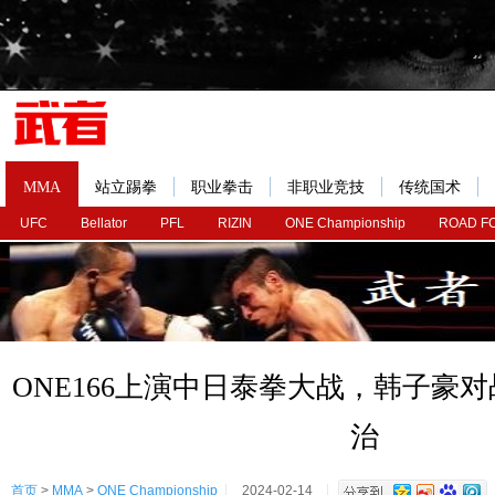
MMA
站立踢拳
职业拳击
非职业竞技
传统国术
UFC
Bellator
PFL
RIZIN
ONE Championship
ROAD F
ONE166上演中日泰拳大战，韩子豪
治
首页
>
MMA
>
ONE Championship
2024-02-14