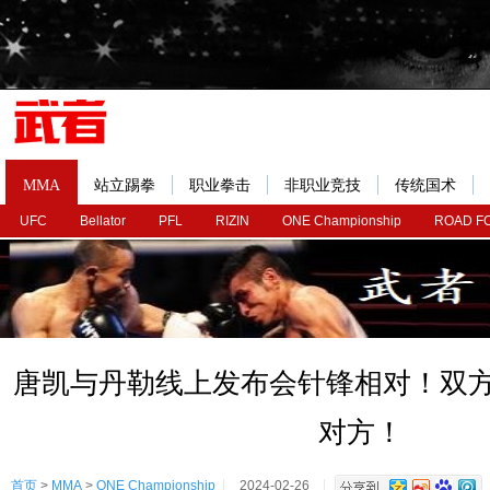
MMA
站立踢拳
职业拳击
非职业竞技
传统国术
UFC
Bellator
PFL
RIZIN
ONE Championship
ROAD F
唐凯与丹勒线上发布会针锋相对！双方
对方！
首页
>
MMA
>
ONE Championship
2024-02-26