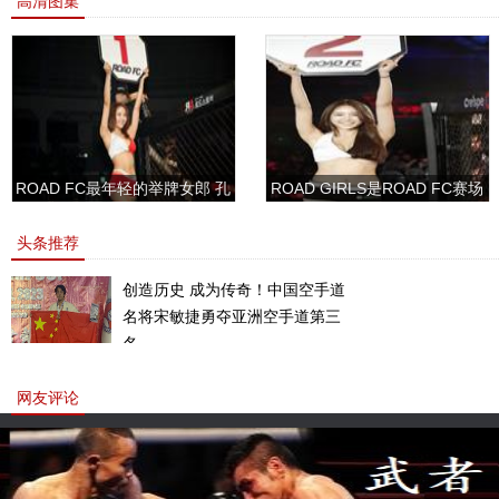
高清图集
ROAD FC最年轻的举牌女郎 孔
ROAD GIRLS是ROAD FC赛场
敏书美腿性感眼神清纯
上的一道靓丽的风景
头条推荐
创造历史 成为传奇！中国空手道
名将宋敏捷勇夺亚洲空手道第三
名。
网友评论