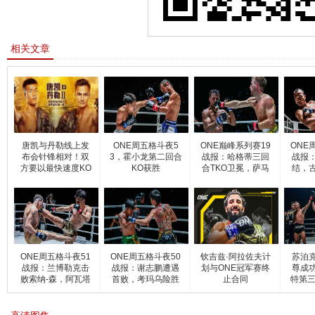
相关文章
唐凯与丹勒线上发
ONE周五格斗夜5
ONE巅峰系列赛19
ONE
布会针锋相对！双
3，霍小龙第二回合
战报：哈格蒂三回
战报
方要以最快速度KO
KO获胜
合TKO卫冕，萨马
结，古
对
佩奇首
ONE周五格斗夜51
ONE周五格斗夜50
钦吉兹·阿拉佐夫计
苏泊
战报：兰博勒克击
战报：谢志鹏遭遇
划与ONE冠军赛终
尊成
败索纳-森，阿瓦塔
首败，考玛乌险胜
止合同
特第三
KO卡
育普