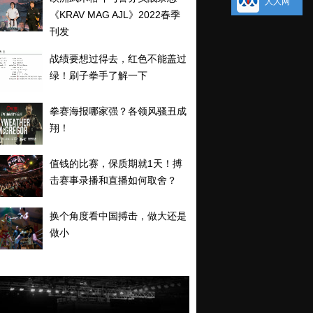
人人网
《KRAV MAG AJL》2022春季
刊发
战绩要想过得去，红色不能盖过
绿！刷子拳手了解一下
拳赛海报哪家强？各领风骚丑成
翔！
值钱的比赛，保质期就1天！搏
击赛事录播和直播如何取舍？
换个角度看中国搏击，做大还是
做小