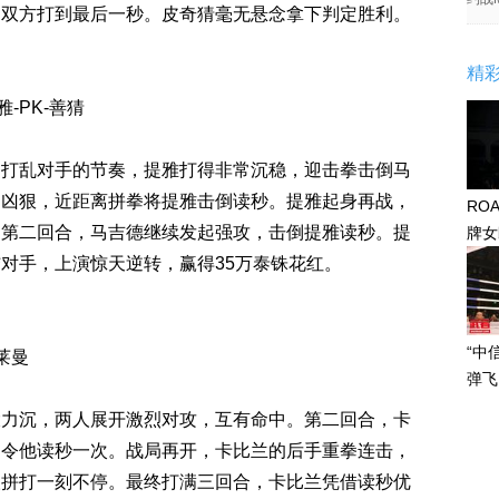
，双方打到最后一秒。皮奇猜毫无悬念拿下判定胜利。
精
-PK-善猜
拳打乱对手的节奏，提雅打得非常沉稳，迎击拳击倒马
加凶狠，近距离拼拳将提雅击倒读秒。提雅起身再战，
RO
。第二回合，马吉德继续发起强攻，击倒提雅读秒。提
牌女
感眼
对手，上演惊天逆转，赢得35万泰铢花红。
“中
莱曼
弹飞
大力沉，两人展开激烈对攻，互有命中。第二回合，卡
，令他读秒一次。战局再开，卡比兰的后手重拳连击，
人拼打一刻不停。最终打满三回合，卡比兰凭借读秒优