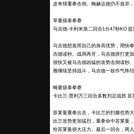
皮奇猜重拳击倒。梅赫达德仍不放弃
草量级泰拳赛
马吉德-卡利米第二回合1分47秒KO 提雅
马吉德想发挥自己的身高优势，用快
吉德读秒。战局再开，马吉德拼打更
很快又被马吉德凶猛的攻势击倒读秒
雅继续坚持战斗，马吉德一鼓作气终结
蝇量级泰拳赛
卡比兰-贾利万三回合多数判定战胜 苏
苏莱曼重拳出击，卡比兰的扫腿也势
比兰攻势更加猛烈，重拳命中苏莱曼
给苏莱曼很大压力。最后一回合，两