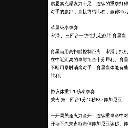
索恩素克爆发力十足，连续的重拳打
对手的腹部，直接终结比赛，赢得35
草量级泰拳赛
宋潘丁 三回合一致性判定战胜 育星当
育星当用高扫腿控制距离，宋潘丁找
在中近距离的拳肘组合十分犀利。育
不断用拳肘消磨对手，育星当体能有
胜利。
协议体重120磅泰拳赛
关斋 第二回合1分40秒KO 佩加尼亚
一开局关斋火力全开，连续重拳命中
开场不久关斋就击倒佩加尼亚读秒。