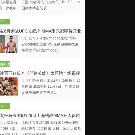
丁浩 武者网讯 北京时间3月17日，中
国武术搏击又被...
FC
友8月参战UFC 自己的MMA俱乐部即将开业
宁广友 VS 马龙&middot;维拉 内特
&middot;迪亚兹 VS 康纳&middot;麦
格雷戈 蒂亚戈&middot...
踢拳比
视频
续写不败传奇《丝路英雄》太原站全场视频
【《丝路英雄》太原站全场视频】 武
者网讯 北京时间11月7日，丝路英雄·
龙城争霸世界功夫巡...
其它
太极马保国6月26日上海约战MMA狂人徐晓
徐晓冬 VS 马保国 马保国公开宣布约
战徐晓冬 武者网讯 近日，浑元太极拳
大师马保国战胜...