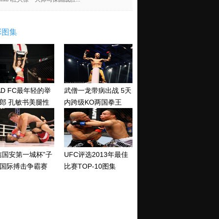
彩图集
AD FC最年轻的举
武僧一龙带病出战 5天
郎 孔敏书美腿性
内跨级KO两国拳王
神清纯
信国安第一城杯”子
UFC评选2013年最佳
国际搏击争霸赛
比赛TOP-10图集