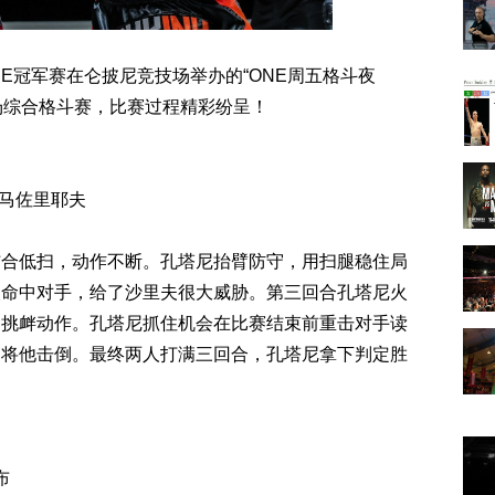
-ONE冠军赛在仑披尼竞技场举办的“ONE周五格斗夜
1场综合格斗赛，比赛过程精彩纷呈！
-马佐里耶夫
结合低扫，动作不断。孔塔尼抬臂防守，用扫腿稳住局
次命中对手，给了沙里夫很大威胁。第三回合孔塔尼火
出挑衅动作。孔塔尼抓住机会在比赛结束前重击对手读
哨将他击倒。最终两人打满三回合，孔塔尼拿下判定胜
布