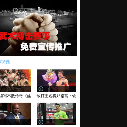
选视频
续写不败传奇《丝路英雄》太原站全场视频
散打王名将郑裕蒿：恢复训练 有望回归擂台