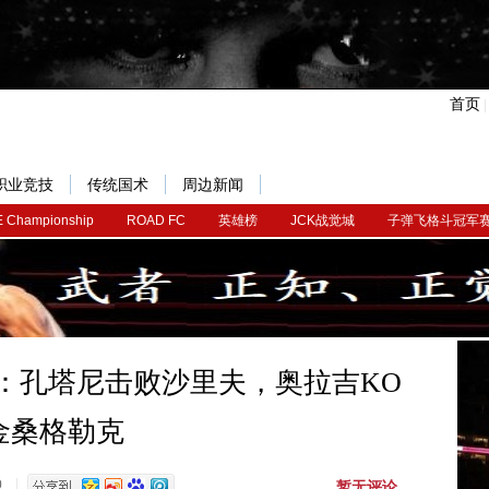
首页
职业竞技
传统国术
周边新闻
 Championship
ROAD FC
英雄榜
JCK战觉城
子弹飞格斗冠军
报：孔塔尼击败沙里夫，奥拉吉KO
金桑格勒克
暂无评论
0