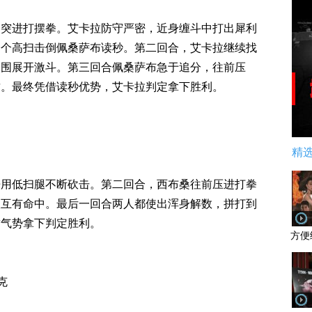
速突进打摆拳。艾卡拉防守严密，近身缠斗中打出犀利
一个高扫击倒佩桑萨布读秒。第二回合，艾卡拉继续找
内围展开激斗。第三回合佩桑萨布急于追分，往前压
攻。最终凭借读秒优势，艾卡拉判定拿下胜利。
精
辛用低扫腿不断砍击。第二回合，西布桑往前压进打拳
人互有命中。最后一回合两人都使出浑身解数，拼打到
攻气势拿下判定胜利。
方便
克