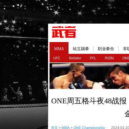
MMA
站立踢拳
职业拳击
非
UFC
Bellator
PFL
RIZIN
ONE
ONE周五格斗夜48战
首页
>
MMA
>
ONE Championship
2024-01-2