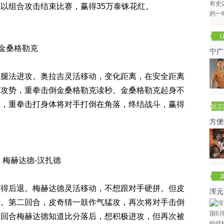
以组合攻击结束比赛，赢得35万泰铢花红。
U
 金桑格勒克
宁广
用腿法进攻。奥拉吉灵活移动，变化距离，在安全距离
烈攻势，重拳击倒金桑格勒克读秒。金桑格勒克起身不
攻，重拳击打身体将对手打倒在角落，终结战斗，赢得
站立
赛
方便
 梅赫达德-汉扎德
打得后退。梅赫达德灵活移动，不想跟对手硬拼。但皮
浑元
秒。第二回合，皮奇猜一鼓作气猛攻，再次将对手击倒
冬
一回合梅赫达德知道比分落后，想积极进攻，但再次被