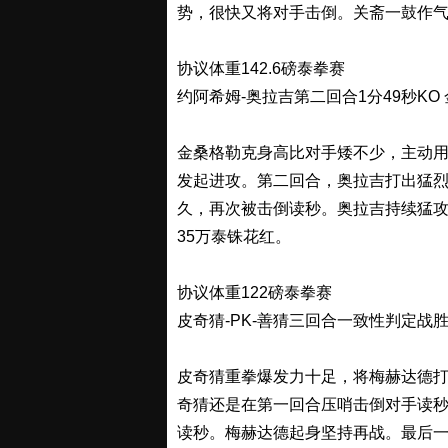
势，很快又将对手击倒。关斋一鼓作气
协议体重142.6磅泰拳赛
约阿希姆-奥拉吉第二回合1分49秒KO
金桑格勒克身高比对手矮不少，主动
发起进攻。第二回合，奥拉吉打出猛
久，再次被击倒读秒。奥拉吉持续猛
35万泰铢花红。
协议体重122磅泰拳赛
皮奇猜-PK-善猜三回合一致性判定战胜
皮奇猜重拳爆发力十足，将梅赫达德
奇猜还是在第一回合压哨击倒对手读
读秒。梅赫达德起身坚持再战。最后