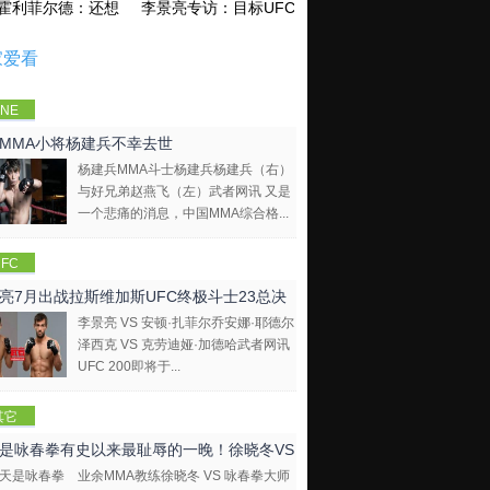
霍利菲尔德：还想再和泰森干一架！
李景亮专访：目标UFC金腰带 不做打酱油
家爱看
NE
mpions
MMA小将杨建兵不幸去世
hip
杨建兵MMA斗士杨建兵杨建兵（右）
与好兄弟赵燕飞（左）武者网讯 又是
一个悲痛的消息，中国MMA综合格...
FC
亮7月出战拉斯维加斯UFC终极斗士23总决
李景亮 VS 安顿·扎菲尔乔安娜·耶德尔
泽西克 VS 克劳迪娅·加德哈武者网讯
UFC 200即将于...
其它
是咏春拳有史以来最耻辱的一晚！徐晓冬VS
业余MMA教练徐晓冬 VS 咏春拳大师
拳大师