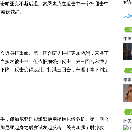
专访
得诺帕亚克不断后退。索恩素克在追击中一个扫腿击中
万泰铢花红。
大
O
Cha
中国
机会近身打重拳。第二回合两人拼打更加激烈，宋潘丁
星当多次被击中，但依旧顽强打反击。第三回合宋潘丁
些下降，反击变得凌乱。打满三回合，宋潘丁拿下判定
U
李景
赛
对手，佩加尼亚只能频繁使用搂抱化解危机。第二回合
昨天
佩加尼亚起身之后尝试发起反击，关斋加强了肘膝攻
咏春