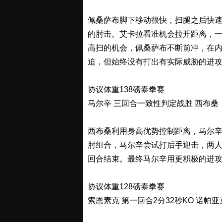
佩桑萨布脚下移动很快，扫腿之后快
的肘击。艾卡拉看准机会拉开距离，
高扫的机会，佩桑萨布不断前冲，在
迫，但始终没有打出有实际威胁的进
协议体重138磅泰拳赛
马尔辛 三回合一致性判定战胜 西布桑
西布桑利用身高优势控制距离，马尔
肘组合，马尔辛尝试打后手迎击，两
回合结束。最终马尔辛用更积极的进
协议体重128磅泰拳赛
索恩素克 第一回合2分32秒KO 诺帕亚