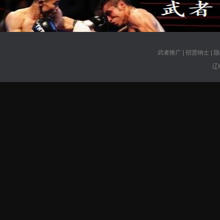
武者推广
|
招贤纳士
|
隐
辽I