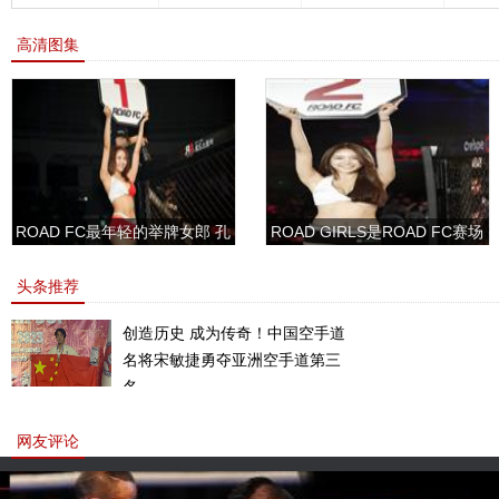
事
量级泰
高清图集
ROAD FC最年轻的举牌女郎 孔
ROAD GIRLS是ROAD FC赛场
敏书美腿性感眼神清纯
上的一道靓丽的风景
头条推荐
创造历史 成为传奇！中国空手道
名将宋敏捷勇夺亚洲空手道第三
名。
网友评论