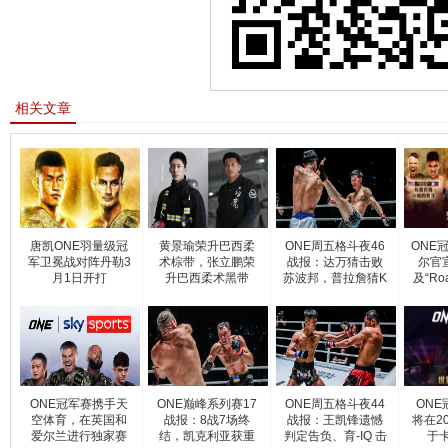
相关文章
唐凯ONE羽量级冠
黄景瑜荣升巴西柔
ONE周五格斗夜46
ONE
军卫冕战对阵丹勒3
术棕带，张立鹏荣
战报：达万猜击败
尔官
月1日开打
升巴西柔术黑带
苏波邦，普拉詹猜K
及“Ro
O 复
ONE冠军赛携手天
ONE巅峰系列赛17
ONE周五格斗夜44
ONE
空体育，在英国和
战报：8战7场终
战报：王凯锋遗憾
将在2
爱尔兰进行独家赛
结，凯克利亚获重
判定告负、育-IQ 击
于