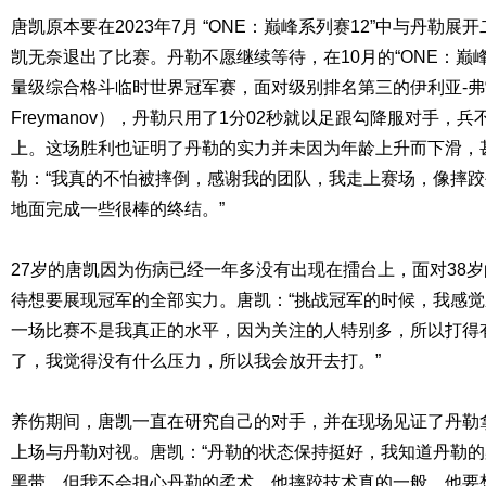
唐凯原本要在2023年7月 “ONE：巅峰系列赛12”中与丹勒
凯无奈退出了比赛。丹勒不愿继续等待，在10月的“ONE：巅峰
量级综合格斗临时世界冠军赛，面对级别排名第三的伊利亚-弗雷
Freymanov），丹勒只用了1分02秒就以足跟勾降服对手，
上。这场胜利也证明了丹勒的实力并未因为年龄上升而下滑，
勒：“我真的不怕被摔倒，感谢我的团队，我走上赛场，像摔
地面完成一些很棒的终结。”
27岁的唐凯因为伤病已经一年多没有出现在擂台上，面对38
待想要展现冠军的全部实力。唐凯：“挑战冠军的时候，我感
一场比赛不是我真正的水平，因为关注的人特别多，所以打得
了，我觉得没有什么压力，所以我会放开去打。”
养伤期间，唐凯一直在研究自己的对手，并在现场见证了丹勒
上场与丹勒对视。唐凯：“丹勒的状态保持挺好，我知道丹勒
黑带。但我不会担心丹勒的柔术，他摔跤技术真的一般，他要