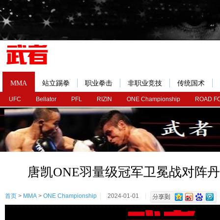
MMA
站立踢拳
职业拳击
非职业竞技
传统国术
UFC
Bellator
PFL
RIZIN
ONE Championship
ROAD F
唐凯ONE羽量级冠军卫冕战对阵丹
首页
>
MMA
>
ONE Championship
2024-01-01