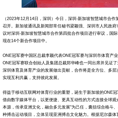
（2023年12月14日，深圳）今日，深圳-新加坡智慧城市合
召开。新加坡通讯及新闻部常任秘书梁颖强、深圳市人民政府
议对深圳-新加坡智慧城市合作第四批合作项目进行审议，国际知名
现在14个新合作项目中。
ONE冠军赛中国区总裁李颖代表ONE冠军赛与深圳市体育产
ONE冠军赛联合创始人及集团总裁郑华峰也一同出席并见证
深圳体育及体育产业的发展做出贡献，合作将是全方位、多层
实现互利共赢，支持彼此发展。
得益于移动互联网对体育行业的重塑，诞生于新加坡的ONE冠
借由数字媒体平台，以更便捷、更具互动性的方式连接全球观众
本源，传承亚洲文化，融合多元发展”为己任，囊括综合格斗
种搏击运动项目，立体呈现亚洲搏击文化魅力。根据尼尔森体