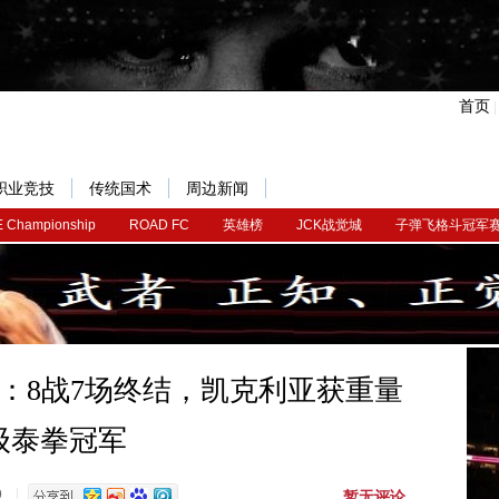
首页
职业竞技
传统国术
周边新闻
 Championship
ROAD FC
英雄榜
JCK战觉城
子弹飞格斗冠军
报：8战7场终结，凯克利亚获重量
级泰拳冠军
暂无评论
9