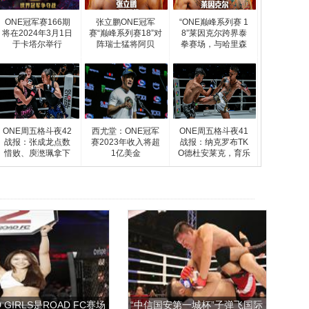
ONE冠军赛166期
张立鹏ONE冠军
“ONE巅峰系列赛 1
将在2024年3月1日
赛“巅峰系列赛18”对
8”莱因克尔跨界泰
于卡塔尔举行
阵瑞士猛将阿贝
拳赛场，与哈里森
ONE周五格斗夜42
西尤堂：ONE冠军
ONE周五格斗夜41
战报：张成龙点数
赛2023年收入将超
战报：纳克罗布TK
惜败、庾滺珮拿下
1亿美金
O德杜安莱克，育乐
五
佩惜
 GIRLS是ROAD FC赛场
“中信国安第一城杯”子弹飞国际