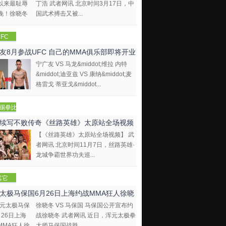
丁浩 武者网讯 北京时间3月17日，中
国武术搏击又被...
FC
友8月参战UFC 自己的MMA俱乐部即将开业
宁广友 VS 马龙&middot;维拉 内特
&middot;迪亚兹 VS 康纳&middot;麦
格雷戈 蒂亚戈&middot...
踢拳比
视频
续写不败传奇《丝路英雄》太原站全场视频
【《丝路英雄》太原站全场视频】 武
者网讯 北京时间11月7日，丝路英雄·
龙城争霸世界功夫巡...
其它
太极马保国6月26日上海约战MMA狂人徐晓
徐晓冬 VS 马保国 马保国公开宣布约
战徐晓冬 武者网讯 近日，浑元太极拳
大师马保国战胜...