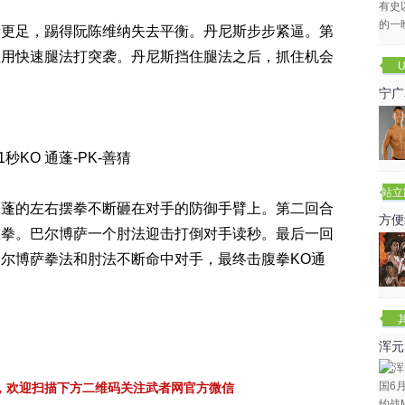
量更足，踢得阮陈维纳失去平衡。丹尼斯步步紧逼。第
想用快速腿法打突袭。丹尼斯挡住腿法之后，抓住机会
U
宁广
秒KO 通蓬-PK-善猜
站立
通蓬的左右摆拳不断砸在对手的防御手臂上。第二回合
赛
方便
重拳。巴尔博萨一个肘法迎击打倒对手读秒。最后一回
尔博萨拳法和肘法不断命中对手，最终击腹拳KO通
浑元
冬
，欢迎扫描下方二维码关注武者网官方微信