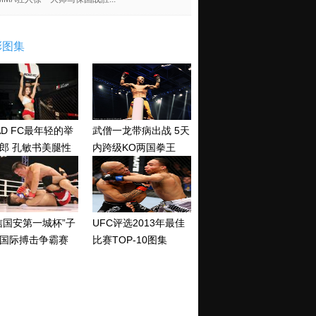
彩图集
AD FC最年轻的举
武僧一龙带病出战 5天
郎 孔敏书美腿性
内跨级KO两国拳王
神清纯
信国安第一城杯”子
UFC评选2013年最佳
国际搏击争霸赛
比赛TOP-10图集