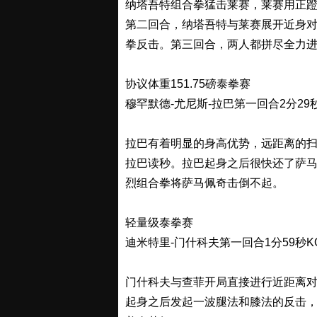
纳塔吾特组合拳猛击莱赛，莱赛用正
第二回合，纳塔吾特与莱赛展开近身
拳反击。第三回合，两人都拼尽全力
协议体重151.75磅泰拳赛
穆罕默德-尤尼斯-拉巴第一回合2分29
拉巴有着明显的身高优势，远距离的
拉巴读秒。拉巴起身之后很快还了萨
烈组合拳将萨马佩奇击倒不起。
轻量级泰拳赛
迪米特里-门什科夫第一回合1分59秒KO
门什科夫与查菲开局直接进行近距离
起身之后发起一波腿法和膝法的反击