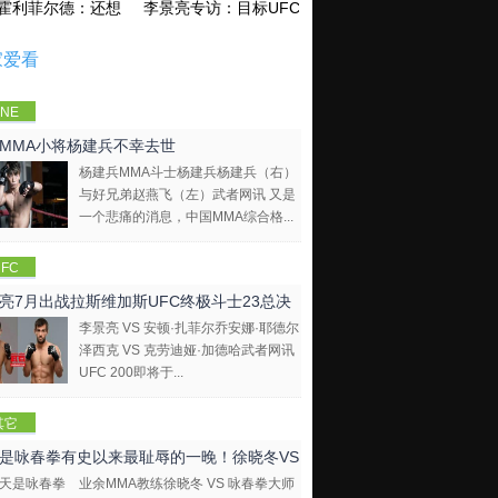
霍利菲尔德：还想再和泰森干一架！
李景亮专访：目标UFC金腰带 不做打酱油
家爱看
NE
mpions
MMA小将杨建兵不幸去世
hip
杨建兵MMA斗士杨建兵杨建兵（右）
与好兄弟赵燕飞（左）武者网讯 又是
一个悲痛的消息，中国MMA综合格...
FC
亮7月出战拉斯维加斯UFC终极斗士23总决
李景亮 VS 安顿·扎菲尔乔安娜·耶德尔
泽西克 VS 克劳迪娅·加德哈武者网讯
UFC 200即将于...
其它
是咏春拳有史以来最耻辱的一晚！徐晓冬VS
业余MMA教练徐晓冬 VS 咏春拳大师
拳大师