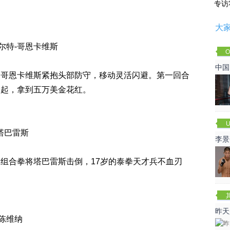
专访
大
沃尔特-哥恩卡维斯
O
Cha
中国
。哥恩卡维斯紧抱头部防守，移动灵活闪避。第一回合
不起，拿到五万美金花红。
U
-塔巴雷斯
李景
赛
组合拳将塔巴雷斯击倒，17岁的泰拳天才兵不血刃
昨天
阮陈维纳
咏春