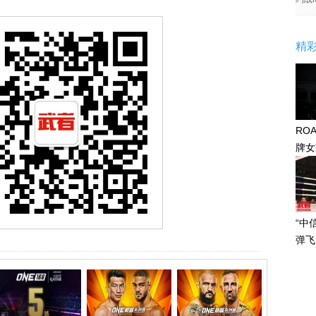
精
RO
牌女
感眼
“中
弹飞