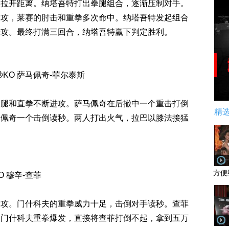
蹬拉开距离。纳塔吾特打出拳腿组合，逐渐压制对手。
对攻，莱赛的肘击和重拳多次命中。纳塔吾特发起组合
进攻。最终打满三回合，纳塔吾特赢下判定胜利。
秒KO 萨马佩奇-菲尔泰斯
扫腿和直拳不断进攻。萨马佩奇在后撤中一个重击打倒
精
马佩奇一个击倒读秒。两人打出火气，拉巴以膝法接猛
方便
 穆辛-查菲
对攻。门什科夫的重拳威力十足，击倒对手读秒。查菲
，门什科夫重拳爆发，直接将查菲打倒不起，拿到五万