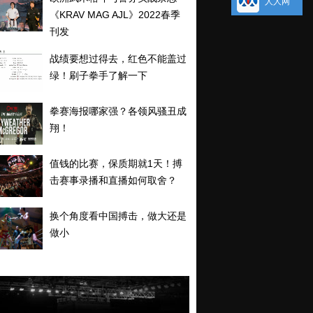
人人网
《KRAV MAG AJL》2022春季
刊发
战绩要想过得去，红色不能盖过
绿！刷子拳手了解一下
拳赛海报哪家强？各领风骚丑成
翔！
值钱的比赛，保质期就1天！搏
击赛事录播和直播如何取舍？
换个角度看中国搏击，做大还是
做小