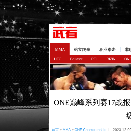
MMA
站立踢拳
职业拳击
非
UFC
Bellator
PFL
RIZIN
ONE
ONE巅峰系列赛17战
首页
>
MMA
>
ONE Championship
2023-12-0