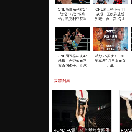
ONE巅峰系列赛17
ONE周五格斗夜44
战报：8战7场终
战报：王凯锋遗憾
结，凯克利亚获重
判定告负、育-IQ 击
量级泰
ONE周五格斗夜43
武尊VS罗唐！ONE
战报：吉夺依布不
冠军赛1月日本东京
敌泰国拳手、奥尔
开战
季
高清图集
ROAD FC最年轻的举牌女郎 孔
ROAD