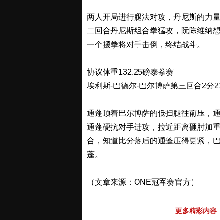
两人开局进行腿法对攻，丹尼斯的力
二回合丹尼斯组合拳猛攻，阮陈维纳
一个摆拳将对手击倒，终结战斗。
协议体重132.25磅泰拳赛
埃利斯-巴德尔-巴尔博萨第三回合2分21
通蓬顶着巴尔博萨的低扫腿往前压，
通蓬硬抗对手进攻，拉近距离砸肘加
合，知道比分落后的通蓬压得更紧，巴
蓬。
（文章来源：ONE冠军赛官方）
更多精彩内容