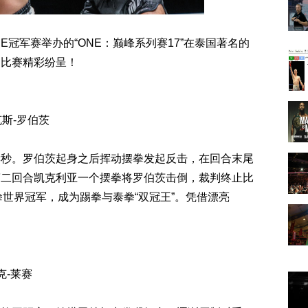
-ONE冠军赛举办的“ONE：巅峰系列赛17”在泰国著名的
，比赛精彩纷呈！
克斯-罗伯茨
读秒。罗伯茨起身之后挥动摆拳发起反击，在回合末尾
第二回合凯克利亚一个摆拳将罗伯茨击倒，裁判终止比
拳世界冠军，成为踢拳与泰拳“双冠王”。凭借漂亮
克-莱赛