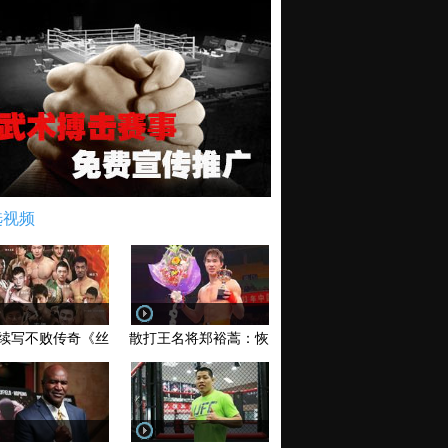
选视频
续写不败传奇《丝路英雄》太原站全场视频
散打王名将郑裕蒿：恢复训练 有望回归擂台