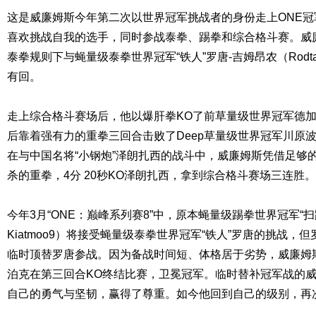
这是威廉姆斯今年第二次以世界冠军挑战者的身份走上ONE
喜欢挑战自我的选手，同时参战泰拳、踢拳和综合格斗赛。威
泰拳规则下与蝇量级泰拳世界冠军“铁人”罗唐-吉姆昂农（Rodtang 
有回。
走上综合格斗赛场后，他以爆肝拳KO了前草量级世界冠军德加丹恩（
后靠着强有力的重拳三回合击败了Deep草量级世界冠军川原波辉（Na
在与中国名将“小钢炮”泽朗扎西的战斗中，威廉姆斯凭借足够
杀的重拳，4分 20秒KO泽朗扎西，拿到综合格斗赛场三连胜。
今年3月“ONE：巅峰系列赛8”中，原本蝇量级踢拳世界冠军“扫踢机
Kiatmoo9）将接受蝇量级泰拳世界冠军“铁人”罗唐的挑战
临时顶替罗唐参战。因为备战时间短、体格居于劣势，威廉姆
泊克在第三回合KO终结比赛，卫冕冠军。临时替补冠军战的
自己的勇气与坚韧，赢得了尊重。如今他回到自己的级别，再