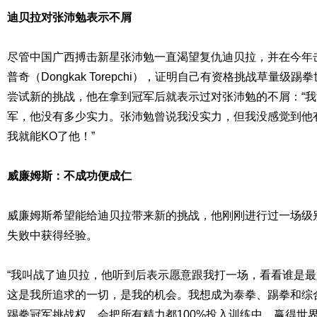
迪贝拉对张沛勉表示不屑
尽管中国广西搏击新星张沛勉一直渴望复仇迪贝拉，并在今年
普奇（Dongkak Torepchi），证明自己有资格挑战草量
尝试新的挑战，他在拿到冠军后就表示过对张沛勉的不屑：“
军，他没有多少实力。张沛勉曾说我没实力，但我没感觉到他
我就能KO了他！”
威廉姆斯：不成功便成仁
威廉姆斯希望能给迪贝拉带来新的挑战，他刚刚进行过一场级
失败中获得经验。
“我叫战了迪贝拉，他听到后表示愿意跟我打一场，看看谁是
这是我所追求的一切，是我的机会。我想成为泰拳、踢拳和综
踢拳冠军挑战权，会把所有精力都100%投入训练中。赢得世