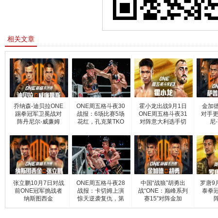
相关文章
乔纳森-迪贝拉ONE
ONE周五格斗夜30
霍小龙出战9月1日
金加
踢拳冠军卫冕战对
战报：6场比赛5场
ONE周五格斗夜31
对手更
阵丹尼尔-威廉姆
花红，孔克莱TKO
对阵意大利选手切
尼
维泰兹
张立鹏10月7日对战
ONE周五格斗夜28
中国“战狼”胡勇出
罗唐9
前ONE冠军挑战者
战报：卡切姆上演
战“ONE：巅峰系列
泰拳
纳斯图西金
惊天逆袭复仇，第
赛15”对阵金加
二回