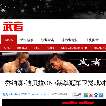
MMA
站立踢拳
职业拳击
非职业竞技
传统国术
UFC
Bellator
PFL
RIZIN
ONE Championship
ROAD F
乔纳森-迪贝拉ONE踢拳冠军卫冕战
首页
>
MMA
>
ONE Championship
2023-08-29