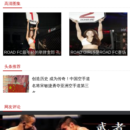
高清图集
ROAD FC最年轻的举牌女郎 孔
ROAD GIRLS是ROAD FC赛场
敏书美腿性感眼神清纯
上的一道靓丽的风景
头条推荐
创造历史 成为传奇！中国空手道
名将宋敏捷勇夺亚洲空手道第三
名。
网友评论