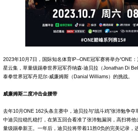
2023年10月7日，国际知名体育IP--ONE冠军赛将举办“ON
星云集，草量级踢拳世界冠军乔纳森-迪贝拉（Jonathan Di B
泰拳世界冠军丹尼尔-威廉姆斯（Danial Williams）的挑战。
威廉姆斯二度冲击金腰带
去年10月ONE 162头条主赛中，迪贝拉与“战斗鸡”张沛勉
中迪贝拉稳扎稳打，在第五回合看准了张沛勉漏洞，高扫将他
量级踢拳新王。一年后，迪贝拉将带着11胜0负的完美记录，