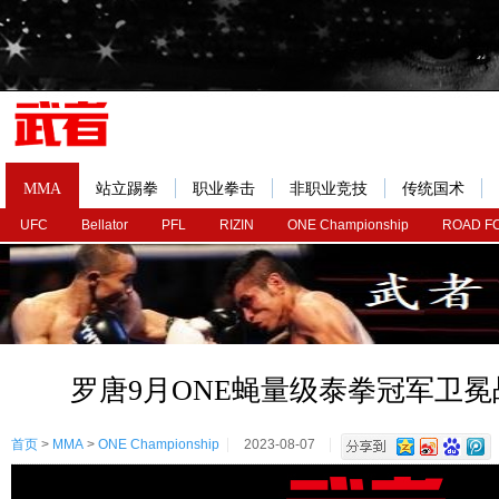
MMA
站立踢拳
职业拳击
非职业竞技
传统国术
UFC
Bellator
PFL
RIZIN
ONE Championship
ROAD F
罗唐9月ONE蝇量级泰拳冠军卫
首页
>
MMA
>
ONE Championship
2023-08-07