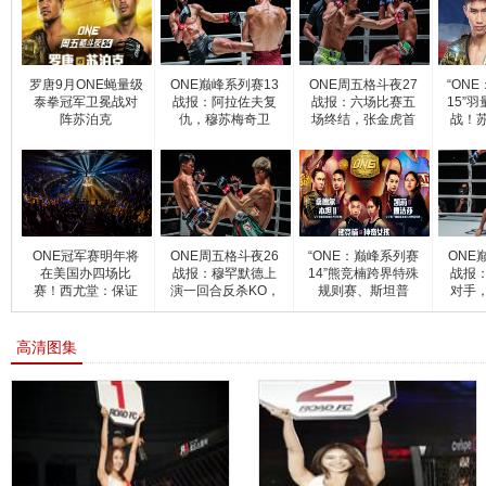
罗唐9月ONE蝇量级
ONE巅峰系列赛13
ONE周五格斗夜27
“ON
泰拳冠军卫冕战对
战报：阿拉佐夫复
战报：六场比赛五
15”
阵苏泊克
仇，穆苏梅奇卫
场终结，张金虎首
战！
冕，达万
回合T
ONE冠军赛明年将
ONE周五格斗夜26
“ONE：巅峰系列赛
ONE
在美国办四场比
战报：穆罕默德上
14”熊竞楠跨界特殊
战报：
赛！西尤堂：保证
演一回合反杀KO，
规则赛、斯坦普
对手
带来前
神奇
高清图集