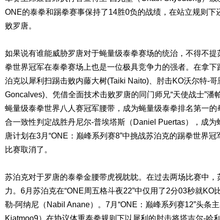
ONE的泰拳和踢拳赛事保持了14胜0负的战绩，在站立规则下
败罗唐。
如果说有谁能威胁罗唐对于蝇量级泰拳赛场的统治，不得不提
拳世界冠军在泰拳赛场上也是一位极具竞争力的强者。在拿下
泊克以犀利扫踢击败内藤大树(Taiki Naito)、肘击KO沃尔特-哥恩
Goncalves)、凭借全面技术击败罗唐的同门师兄“天使战士”潘帕
蝇量级泰拳世界八人赛冠军腰带，成为蝇量级泰拳排名第一的
合一致性判定战胜丹尼尔-普埃塔斯（Daniel Puertas）
唐计划在3月“ONE：巅峰系列赛8”中挑战苏泊克的踢拳世界
比赛取消了。
苏泊克对于罗唐的泰拳金腰带虎视眈眈。在过去两场比赛中，
力。6月苏泊克在“ONE周五格斗夜22”中仅用了2分03秒就K
勒-阿纳尼（Nabil Anane）。7月“ONE：巅峰系列赛12”头条主
Kiatmoo9）在协议体重泰拳规则下以犀利的肘击将塔吉尔-哈利洛夫（