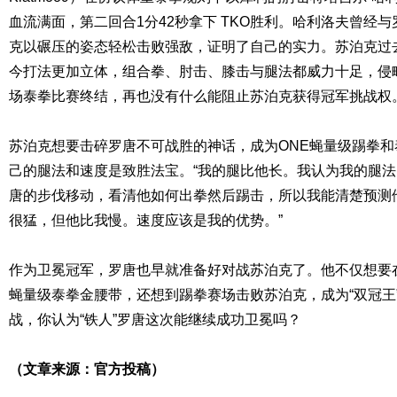
血流满面，第二回合1分42秒拿下 TKO胜利。哈利洛夫曾经
克以碾压的姿态轻松击败强敌，证明了自己的实力。苏泊克过
今打法更加立体，组合拳、肘击、膝击与腿法都威力十足，侵
场泰拳比赛终结，再也没有什么能阻止苏泊克获得冠军挑战权
苏泊克想要击碎罗唐不可战胜的神话，成为ONE蝇量级踢拳和
己的腿法和速度是致胜法宝。“我的腿比他长。我认为我的腿
唐的步伐移动，看清他如何出拳然后踢击，所以我能清楚预测
很猛，但他比我慢。速度应该是我的优势。”
作为卫冕冠军，罗唐也早就准备好对战苏泊克了。他不仅想要
蝇量级泰拳金腰带，还想到踢拳赛场击败苏泊克，成为“双冠王
战，你认为“铁人”罗唐这次能继续成功卫冕吗？
（文章来源：官方投稿）