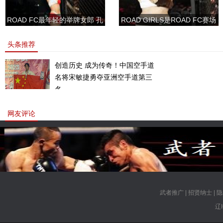
ROAD FC最年轻的举牌女郎 孔
ROAD GIRLS是ROAD FC赛场
敏书美腿性感眼神清纯
上的一道靓丽的风景
头条推荐
创造历史 成为传奇！中国空手道
名将宋敏捷勇夺亚洲空手道第三
名。
网友评论
武者推广
|
招贤纳士
|
隐
辽I