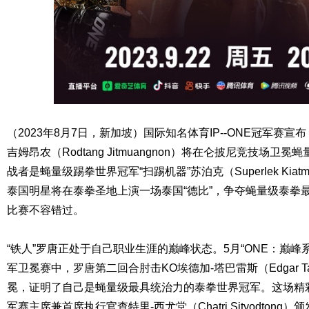
（2023年8月7日，新加坡）国际知名体育IP--ONE冠军赛宣布，
吉姆昂农（Rodtang Jitmuangnon）将在仑披尼竞技场
战者是蝇量级踢拳世界冠军“扫踢机器”苏泊克（Superlek Kia
泰国明星将在泰拳圣地上演一场泰国“德比”，争夺蝇量级泰拳
比赛不容错过。
“铁人”罗唐正处于自己职业生涯的巅峰状态。5月“ONE：巅峰
军卫冕赛中，罗唐第二回合肘击KO埃德加-塔巴雷斯（Edgar T
冕，证明了自己是蝇量级最具统治力的泰拳世界冠军。这场精彩
军赛主席兼首席执行官查特里-西尤堂（Chatri Sityodton