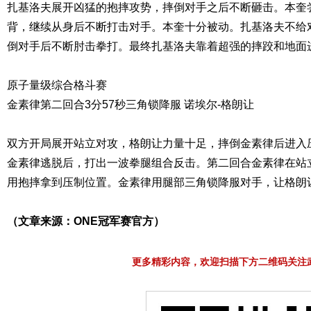
扎基洛夫展开凶猛的抱摔攻势，摔倒对手之后不断砸击。本奎
背，继续从身后不断打击对手。本奎十分被动。扎基洛夫不给
倒对手后不断肘击拳打。最终扎基洛夫靠着超强的摔跤和地面进
原子量级综合格斗赛
金素律第二回合3分57秒三角锁降服 诺埃尔-格朗让
双方开局展开站立对攻，格朗让力量十足，摔倒金素律后进入
金素律逃脱后，打出一波拳腿组合反击。第二回合金素律在站
用抱摔拿到压制位置。金素律用腿部三角锁降服对手，让格朗
（文章来源：ONE冠军赛官方）
更多精彩内容，欢迎扫描下方二维码关注