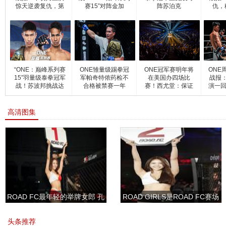
惊天逆袭复仇，第
赛15”对阵金加
阵苏泊克
仇，
二回
“ONE：巅峰系列赛
ONE雏量级踢拳冠
ONE冠军赛明年将
ONE
15”羽量级泰拳冠军
军帕奇特侬药检不
在美国办四场比
战报
战！苏波邦挑战达
合格被禁赛一年
赛！西尤堂：保证
演一回
带来前
高清图集
ROAD FC最年轻的举牌女郎 孔
ROAD GIRLS是ROAD FC赛场
敏书美腿性感眼神清纯
上的一道靓丽的风景
头条推荐