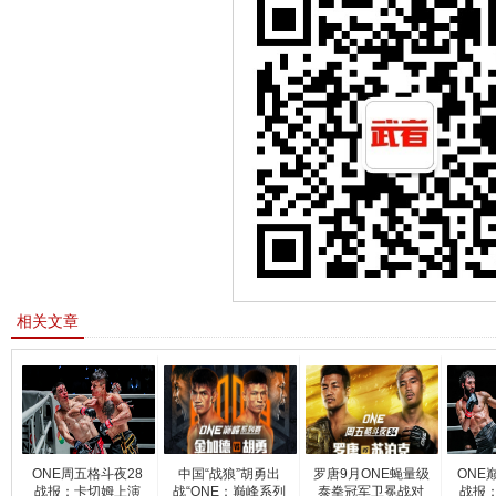
相关文章
ONE周五格斗夜28
中国“战狼”胡勇出
罗唐9月ONE蝇量级
ONE
战报：卡切姆上演
战“ONE：巅峰系列
泰拳冠军卫冕战对
战报