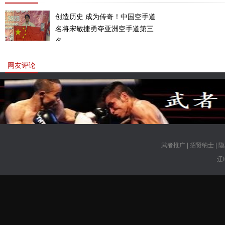
创造历史 成为传奇！中国空手道
名将宋敏捷勇夺亚洲空手道第三
名。
网友评论
武者推广
|
招贤纳士
|
隐
辽I