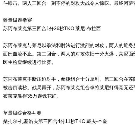
斗膝击。两人三回合一刻不停的对攻大战令人惊叹。最终冈萨
雏量级泰拳赛
苏阿布莱克第三回合1分26秒TKO 莱尼-布拉西
苏阿布莱克与莱尼以拳法和肘法进行激烈的对攻，两人的近身
面部血流不止。第二回合，两人的对攻依旧十分火爆，莱尼面
医生检查继续进行比赛。
苏阿布莱克不断压迫对手，拳腿组合十分犀利。第三回合在苏
被击倒读秒。战局再开，苏阿布莱克组合拳将莱尼打得毫无还
布莱克赢得35万泰铢花红。
草量级综合格斗赛
桑扎尔-扎基洛夫第三回合4分11秒TKO 戴夫-本奎