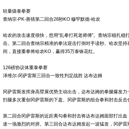
轻量级泰拳赛
查纳宗-PK-善猜第二回合28秒KO 穆罕默德-哈农
哈农的攻击速度很快，想用“乱拳打死老师傅”。查纳宗稳扎稳
击。第二回合查纳宗精准的拳法迎击打倒对手读秒。哈农坚持
间，直接重拳将哈农KO，赢得35万泰铢花红。
126磅协议体重泰拳赛
泽维尔-冈萨雷斯三回合一致性判定战胜 达布达姆
冈萨雷斯发挥身高臂展优势主动出击，达布达姆的拳腿爆发力
扫腿多次重创冈萨雷斯的下盘。冈萨雷斯的组合拳和肘击反击
第二回合冈萨雷斯的近距离勾拳和肘击将达布达姆面部打出血
迷一场激烈的对拼。第三回合达布达姆发起一波猛攻，冈萨雷