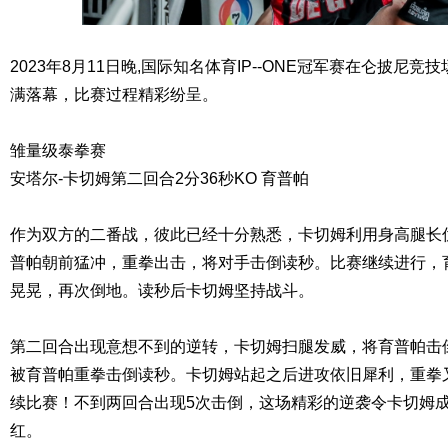
2023年8月11日晚,国际知名体育IP--ONE冠军赛在仑披尼竞技
满落幕，比赛过程精彩纷呈。
雏量级泰拳赛
安塔尔-卡切姆第二回合2分36秒KO 育普帕
作为双方的二番战，彼此已经十分熟悉，卡切姆利用身高腿长
普帕朝前猛冲，重拳出击，将对手击倒读秒。比赛继续进行，
晃晃，再次倒地。读秒后卡切姆坚持战斗。
第二回合出现意想不到的逆转，卡切姆扫腿发威，将育普帕击
被育普帕重拳击倒读秒。卡切姆站起之后进攻依旧犀利，重拳
续比赛！不到两回合出现5次击倒，这场精彩的逆袭令卡切姆成
红。