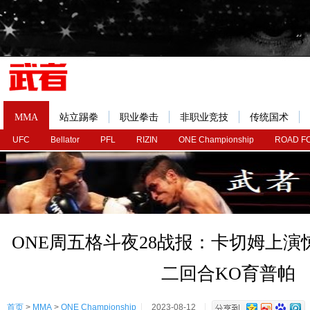
MMA
站立踢拳
职业拳击
非职业竞技
传统国术
UFC
Bellator
PFL
RIZIN
ONE Championship
ROAD F
ONE周五格斗夜28战报：卡切姆上
二回合KO育普帕
首页
>
MMA
>
ONE Championship
2023-08-12