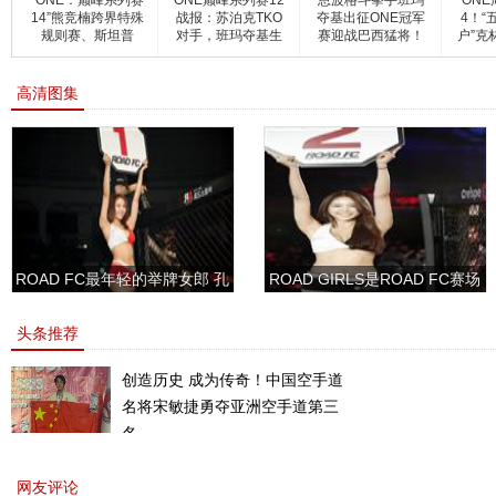
“ONE：巅峰系列赛
ONE巅峰系列赛12
恩波格斗拳手班玛
ONE
14”熊竞楠跨界特殊
战报：苏泊克TKO
夺基出征ONE冠军
4！“
规则赛、斯坦普
对手，班玛夺基生
赛迎战巴西猛将！
户”克
日获胜
高清图集
ROAD FC最年轻的举牌女郎 孔
ROAD GIRLS是ROAD FC赛场
敏书美腿性感眼神清纯
上的一道靓丽的风景
头条推荐
创造历史 成为传奇！中国空手道
名将宋敏捷勇夺亚洲空手道第三
名。
网友评论