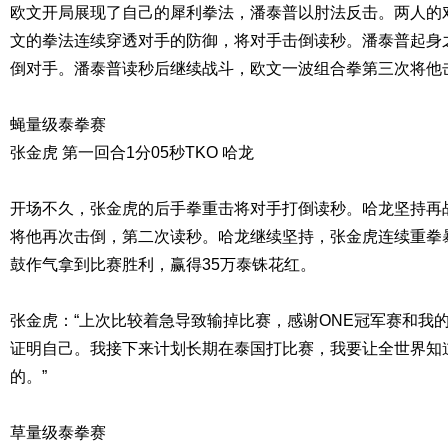
欧文开局展现了自己的犀利拳法，潘泰普以肘法反击。两人的
文的拳法连续穿透对手的防御，将对手击倒读秒。潘泰普起身
倒对手。潘泰普读秒后继续战斗，欧文一波组合拳第三次将他击
蝇量级泰拳赛
张金虎 第一回合1分05秒TKO 哈龙
开场不久，张金虎的后手拳重击将对手打倒读秒。哈龙坚持再
将他再次击倒，第二次读秒。哈龙继续坚持，张金虎连续重拳
鼓作气拿到比赛胜利，赢得35万泰铢花红。
张金虎：“上次比较着急导致输掉比赛，感谢ONE冠军赛和我
证明自己。我接下来计划长期在泰国打比赛，我要让全世界知
的。”
草量级泰拳赛