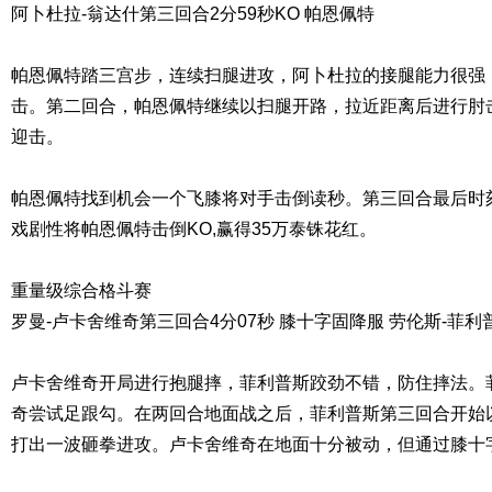
阿卜杜拉-翁达什第三回合2分59秒KO 帕恩佩特
帕恩佩特踏三宫步，连续扫腿进攻，阿卜杜拉的接腿能力很强
击。第二回合，帕恩佩特继续以扫腿开路，拉近距离后进行肘
迎击。
帕恩佩特找到机会一个飞膝将对手击倒读秒。第三回合最后时
戏剧性将帕恩佩特击倒KO,赢得35万泰铢花红。
重量级综合格斗赛
罗曼-卢卡舍维奇第三回合4分07秒 膝十字固降服 劳伦斯-菲利
卢卡舍维奇开局进行抱腿摔，菲利普斯跤劲不错，防住摔法。
奇尝试足跟勾。在两回合地面战之后，菲利普斯第三回合开始
打出一波砸拳进攻。卢卡舍维奇在地面十分被动，但通过膝十