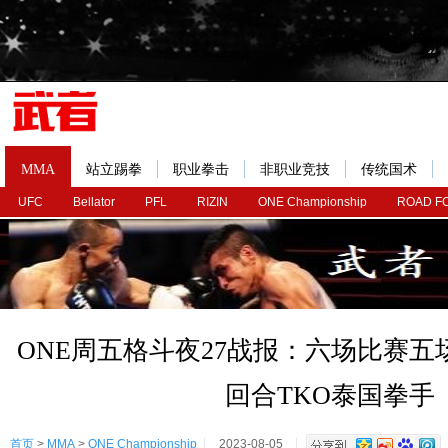
MMA
站立踢拳
职业拳击
非职业竞技
传统国术
UFC
Bellator
PFL
RIZIN
ONE Championship
ROAD F
ONE周五格斗夜27战报：六场比赛
回合TKO泰国拳手
首页
>
MMA
>
ONE Championship
2023-08-05