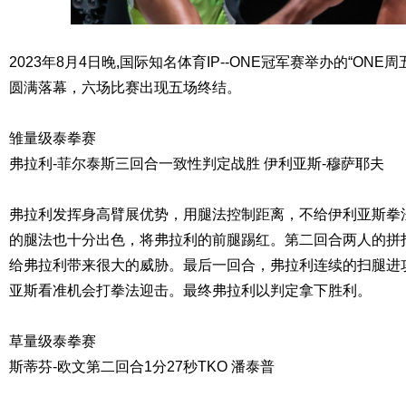
2023年8月4日晚,国际知名体育IP--ONE冠军赛举办的“ONE
圆满落幕，六场比赛出现五场终结。
雏量级泰拳赛
弗拉利-菲尔泰斯三回合一致性判定战胜 伊利亚斯-穆萨耶夫
弗拉利发挥身高臂展优势，用腿法控制距离，不给伊利亚斯拳
的腿法也十分出色，将弗拉利的前腿踢红。第二回合两人的拼
给弗拉利带来很大的威胁。最后一回合，弗拉利连续的扫腿进
亚斯看准机会打拳法迎击。最终弗拉利以判定拿下胜利。
草量级泰拳赛
斯蒂芬-欧文第二回合1分27秒TKO 潘泰普