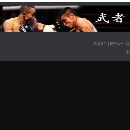
武者推广
|
招贤纳士
|
隐
辽I