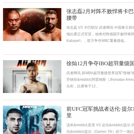
张志磊2月对阵不败悍将卡巴
腰带
张志磊 VS 卡巴耶尔 武者网讯 中国拳王
场比赛正式官宣，他将对阵德国不败悍将阿吉特&
Kabayel），双方争夺WBC重量级临...
徐灿12月争夺IBO超羽量级
武者网讯 前WBA超羽量级世界冠军“怪物
乔纳坦&middot;阿雷纳斯（Jhonatan 
头衔，比赛将于12...
前UFC冠军挑战者达伦·提尔
里
汤米&middot;富里 VS 达伦&middot
伦&middot;提尔（Darren Till）