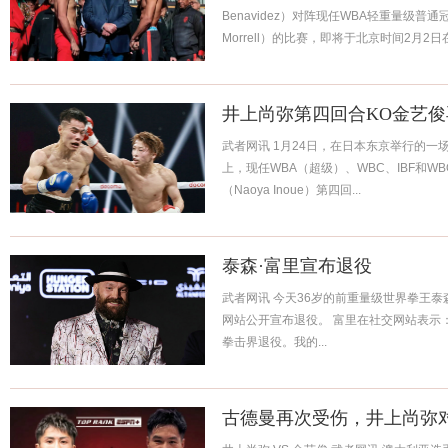
Benavidez）对阵现任WBA轻重量级普通冠军
Morrell）的比赛，即将于北京时间2月2日在.
井上尚弥第四回合KO金艺
武者网讯 1月24日，在日本东京举行的
上，现任WBA（超级）、WBC、IBF和W
（Naoya Inoue）第四回...
泰森·富里宣布退役
武者网讯 今天36岁的前重量级世界拳王泰森&mi
网站公开宣布退役。 富里在社交网站表示
拳击界退役。我的...
古德曼再次受伤，井上尚弥