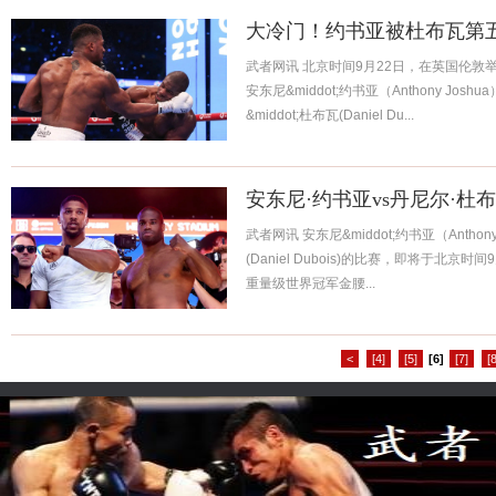
大冷门！约书亚被杜布瓦第
武者网讯 北京时间9月22日，在英国伦
安东尼&middot;约书亚（Anthony Jo
&middot;杜布瓦(Daniel Du...
安东尼·约书亚vs丹尼尔·杜
武者网讯 安东尼&middot;约书亚（Anthony
(Daniel Dubois)的比赛，即将于北京
重量级世界冠军金腰...
<
[4]
[5]
[6]
[7]
[8