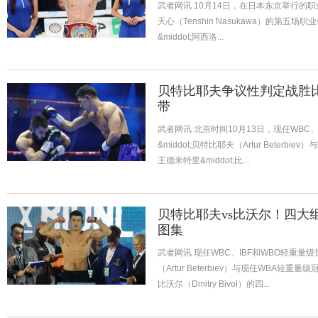
武者网讯 10月14日，在日本东京举行的
天心（Tenshin Nasukawa）的第
&middot;阿西洛...
贝特比耶夫争议性判定战胜
带
武者网讯 北京时间10月13日，现任WBC
&middot;贝特比耶夫（Artur Beter
王德米特里&middot;比...
贝特比耶夫vs比沃尔！四大
图集
武者网讯 现任WBC、IBF和WBO轻重量级
（Artur Beterbiev）与现任WBA轻重
比沃尔（Dmitry Bivol）的四...