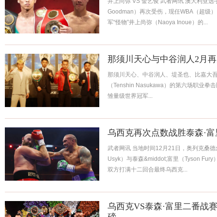
井上尚弥 VS 金艺俊 武者网讯 澳大利亚选手
Goodman）再次受伤，现任WBA（超级）
军“怪物”井上尚弥（Naoya Inoue）的...
那须川天心与中谷润人2月
那须川天心、中谷润人、堤圣也、比嘉大吾 
（Tenshin Nasukawa）的第六场职
雏量级世界冠军...
乌西克再次点数战胜泰森·富
武者网讯 当地时间12月21日，奥列克桑德尔&mi
Usyk）与泰森&middot;富里（Tyson
双方打满十二回合最终乌西克...
乌西克VS泰森·富里二番战