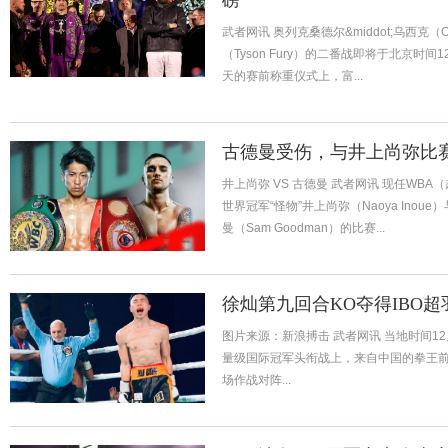
磅
武者网讯 奥列克桑德尔&middot;乌西克（Olek
（Tyson Fury）的二番战即将于北京时
天的赛前称重仪式上，富...
古德曼受伤，与井上尚弥比赛
井上尚弥 VS 古德曼 武者网讯 现任WBA
世界冠军“怪物”井上尚弥（Naoya Inoue
曼（Sam Goodman）的比赛...
徐灿第九回合KO夺得IBO
图片来源：新浪搏击 武者网讯 当地时间12
量级国际冠军头衔战上，来自中国的拳王前
场作战对阵...