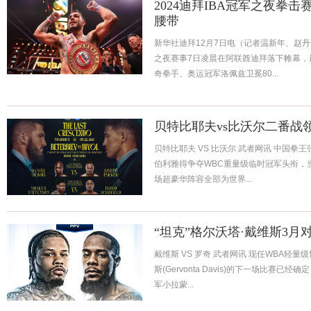
2024迪拜IBA冠军之夜拳
腰带
新华社迪拜12月7日电（记者温新年、赵丹亮
之夜赛事7日凌晨在阿联酋迪拜落下帷幕，
奇拳手、奥运冠军洛佩兹卫冕80...
贝特比耶夫vs比沃尔二番战
贝特比耶夫 VS 比沃尔 武者网讯 中国拳王
伯利雅得争夺WBC重量级临时冠军头衔，
场超豪华阵容全部为世界...
“坦克”格尔沃塔·戴维斯3月
戴维斯 VS 罗奇 武者网讯 现任WBA轻量级世
斯(Gervonta Davis)的下一场比赛
军小拉蒙...