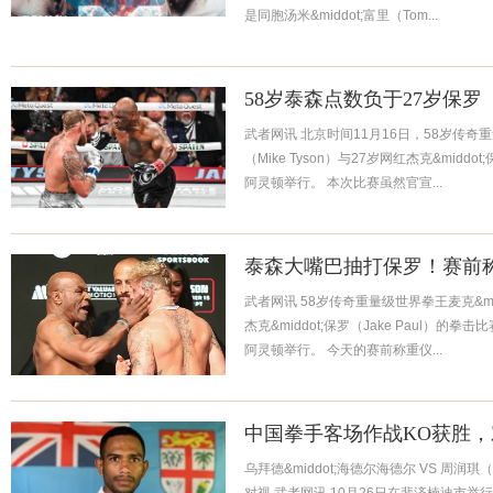
是同胞汤米&middot;富里（Tom...
58岁泰森点数负于27岁保罗
武者网讯 北京时间11月16日，58岁传奇重量
（Mike Tyson）与27岁网红杰克&middo
阿灵顿举行。 本次比赛虽然官宣...
泰森大嘴巴抽打保罗！赛前
武者网讯 58岁传奇重量级世界拳王麦克&midd
杰克&middot;保罗（Jake Paul）的
阿灵顿举行。 今天的赛前称重仪...
中国拳手客场作战KO获胜，
乌拜德&middot;海德尔海德尔 VS 周