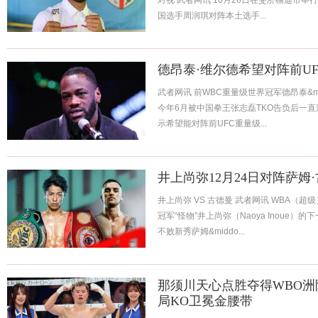
对视 武者网讯 10月26日在斐济楠迪市
国选手周润琪对阵本土选手...
德昂泰·维尔德希望对阵前U
武者网讯 前WBC重量级世界冠军德昂泰&middo
今年6月被中国拳王张志磊TKO告负后一
示希望能对阵前UFC重量级...
井上尚弥12月24日对阵萨姆
井上尚弥 VS 古德曼 武者网讯 WBA（超
冠军“怪物”井上尚弥（Naoya Inoue
不败新秀萨姆&middo...
那须川天心点胜夺得WBO
局KO卫冕金腰带