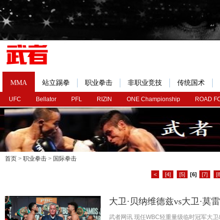
MMA
站立踢拳
职业拳击
非职业竞技
传统国术
UFC
Bellator
PFL
RIZIN
ONE Championship
ROAD F
首页
>
职业拳击
>
国际拳击
<
[4]
[5]
[6]
[7]
[8
大卫·贝纳维德兹vs大卫·莫
武者网讯 现任WBC轻重量级临时冠军大卫&mi