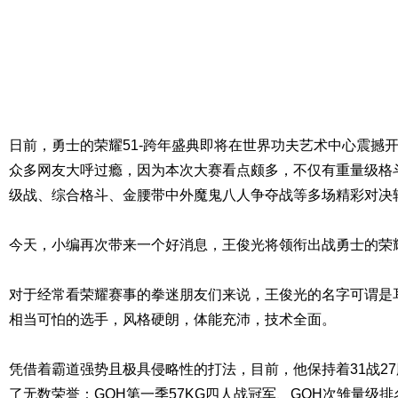
日前，勇士的荣耀51-跨年盛典即将在世界功夫艺术中心震撼
众多网友大呼过瘾，因为本次大赛看点颇多，不仅有重量级格
级战、综合格斗、金腰带中外魔鬼八人争夺战等多场精彩对决
今天，小编再次带来一个好消息，王俊光将领衔出战勇士的荣耀
对于经常看荣耀赛事的拳迷朋友们来说，王俊光的名字可谓是
相当可怕的选手，风格硬朗，体能充沛，技术全面。
凭借着霸道强势且极具侵略性的打法，目前，他保持着31战27
了无数荣誉：GOH第一季57KG四人战冠军、GOH次雏量级排