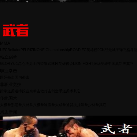
MMA
UFC
Bellator
PFL
RIZIN
ONE Championship
ROAD FC
英雄榜
JCK战觉城
子弹飞格斗
站立踢拳
GLORY
k-1
昆仑决
勇士的荣耀
武林风
英雄传说
LION FIGHT
振华英雄
中国真功夫
其它
职业拳击
国际拳击
国内拳击
非职业竞技
跆拳道
柔道
摔跤
业余拳击
散打
击剑
空手道
柔术
其它
传统国术
太极拳
形意拳
八卦掌
八极拳
咏春拳
大成拳
通背披挂
洪拳
少林拳
其它
周边新闻