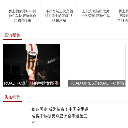
勇士的荣耀48—阿
邓泽奇与王俊光领
王俊光领衔出战勇
勇士
拉尔站比赛称重仪
衔！勇士的荣耀48-
士的荣耀-阿拉尔站
济源
式圆满结束
阿拉尔站
邓泽奇
高清图集
ROAD FC最年轻的举牌女郎 孔
ROAD GIRLS是ROAD FC赛场
敏书美腿性感眼神清纯
上的一道靓丽的风景
头条推荐
创造历史 成为传奇！中国空手道
名将宋敏捷勇夺亚洲空手道第三
名。