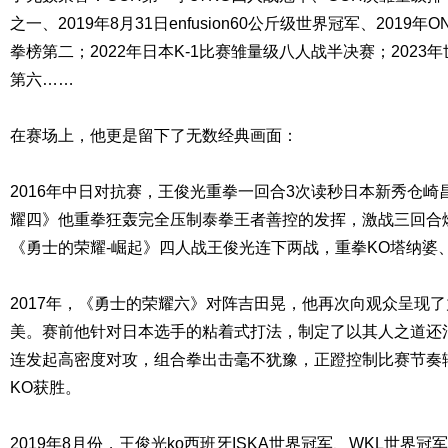
之一、2019年8月31日enfusion60公斤级世界冠军、201
拳榜第二；2022年日本K-1比赛雏量级八人战半决赛；202
第六……
在赛场上，他更是留下了无数经典画面：
2016年中日对抗赛，王俊光重拳一回合3次读秒日本新秀仓崎
耀四》他重拳狂轰完全压制泰拳王者善控的发挥，激战三回合燃
《勇士的荣耀-崛起》四人战王俊光连下两战，重拳KO塔纳婆
2017年，《勇士的荣耀六》对阵吉田晃，他再次向观众呈现
美。赛前他针对日本选手的粘着式打法，制定了以其人之道还
连发起高密度对攻，组合拳出击毫不犹豫，正蹬控制比赛节奏
KO获胜。
2019年8月份，王俊光ko西班牙ISKA世界冠军、WKL世界冠