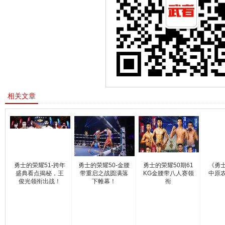
相关文章
勇士的荣耀51-跨年
勇士的荣耀50-金腰
勇士的荣耀50期61
《勇
盛典看点揭秘，王
带重启之战圆满落
KG金腰带八人赛领
中原
俊光领衔出战！
下帷幕！
衔