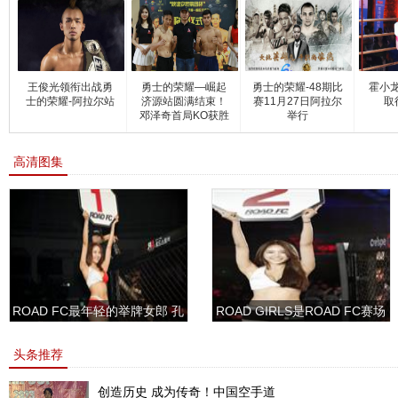
王俊光领衔出战勇
勇士的荣耀—崛起
勇士的荣耀-48期比
霍小龙
士的荣耀-阿拉尔站
济源站圆满结束！
赛11月27日阿拉尔
取
邓泽奇首局KO获胜
举行
高清图集
ROAD FC最年轻的举牌女郎 孔
ROAD GIRLS是ROAD FC赛场
敏书美腿性感眼神清纯
上的一道靓丽的风景
头条推荐
创造历史 成为传奇！中国空手道