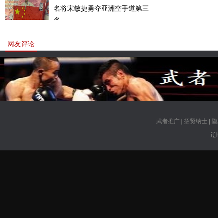
名将宋敏捷勇夺亚洲空手道第三
名。
网友评论
武者推广
|
招贤纳士
|
隐
辽I