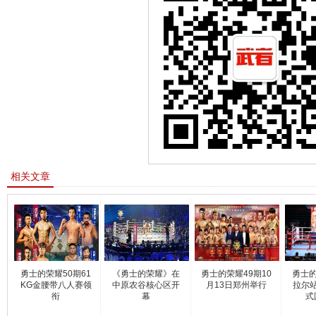
相关文章
勇士的荣耀50期61
《勇士的荣耀》在
勇士的荣耀49期10
勇士的
KG金腰带八人赛领
中原农谷核心区开
月13日郑州举行
拉尔
衔
幕
式