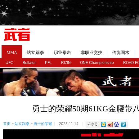
MMA
站立踢拳
职业拳击
非职业竞技
传统国术
UFC
Bellator
PFL
RIZIN
ONE Championship
ROAD F
勇士的荣耀50期61KG金腰带
首页
>
站立踢拳
>
勇士的荣耀
2023-11-14