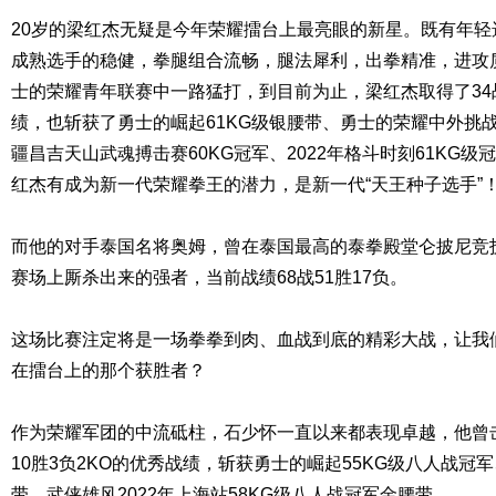
20岁的梁红杰无疑是今年荣耀擂台上最亮眼的新星。既有年
成熟选手的稳健，拳腿组合流畅，腿法犀利，出拳精准，进攻
士的荣耀青年联赛中一路猛打，到目前为止，梁红杰取得了34战2
绩，也斩获了勇士的崛起61KG级银腰带、勇士的荣耀中外挑战赛
疆昌吉天山武魂搏击赛60KG冠军、2022年格斗时刻61KG
红杰有成为新一代荣耀拳王的潜力，是新一代“天王种子选手”
而他的对手泰国名将奥姆，曾在泰国最高的泰拳殿堂仑披尼竞
赛场上厮杀出来的强者，当前战绩68战51胜17负。
这场比赛注定将是一场拳拳到肉、血战到底的精彩大战，让我
在擂台上的那个获胜者？
作为荣耀军团的中流砥柱，石少怀一直以来都表现卓越，他曾
10胜3负2KO的优秀战绩，斩获勇士的崛起55KG级八人战冠军
带、武侠雄风2022年上海站58KG级八人战冠军金腰带。