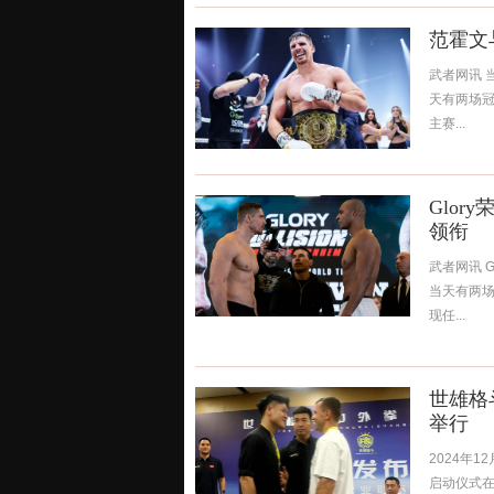
范霍文
武者网讯 
天有两场冠
主赛...
Glo
领衔
武者网讯 
当天有两场
现任...
世雄格
举行
2024年
启动仪式在