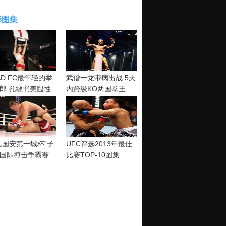
彩图集
AD FC最年轻的举
武僧一龙带病出战 5天
郎 孔敏书美腿性
内跨级KO两国拳王
神清纯
信国安第一城杯”子
UFC评选2013年最佳
国际搏击争霸赛
比赛TOP-10图集