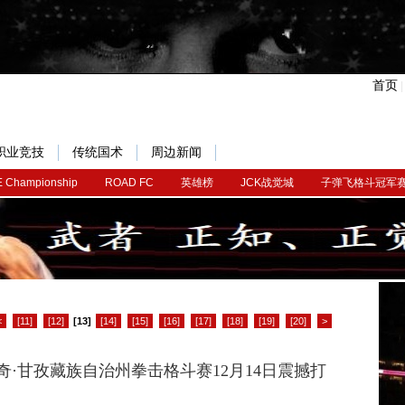
首页
职业竞技
传统国术
周边新闻
 Championship
ROAD FC
英雄榜
JCK战觉城
子弹飞格斗冠军
<
[11]
[12]
[13]
[14]
[15]
[16]
[17]
[18]
[19]
[20]
>
奇·甘孜藏族自治州拳击格斗赛12月14日震撼打