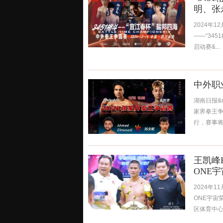
明、张
2024年
——“345
启动赛&...
中外职
湖南日报&m
家界拳王
行，赛事将
王凯峰K
ONE
2024年
ONE宇宙
区体育中心