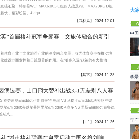
强汇聚，特别是WLF MAX63KG C组四人战及WLF MAX70KG D组
大
伏，精彩纷呈。&ldqu...
【
武林风
】 2024-12-01
O
Cha
中国
大英”首届格斗冠军争霸赛：文旅体融合的新引
随着体育产业与文化旅游产业的深度融合发展，各类体育赛事在推动地
化建设方面发挥着日益显著的作用。在“引客入遂”政策的有力推动
U
【
其它
】 2024-11-28
李景
赛
因病退赛，山口翔大替补出战K-1无差别八人赛
S 克劳迪奥&middot;伊斯特拉特 冯瑞 VS 马提亚&middot;法劳尼 中岛
罗尔&middot;齐默尔曼阿里尔&middot;马查多 VS 里斯&middot;布鲁德
U
别八...
宁广
【
k-1
】 2024-11-26
51格斗”城市格斗联赛在自贡启动中国名将刘响