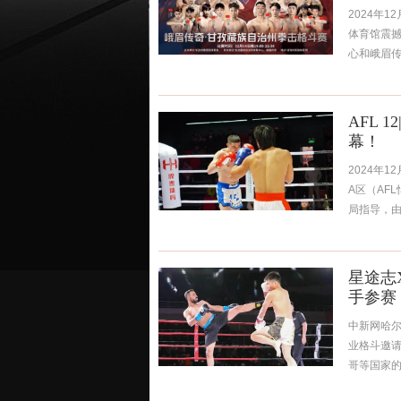
2024年
体育馆震
心和峨眉传
AFL
幕！
2024年
A区（AF
局指导，由
星途志
手参赛
中新网哈尔
业格斗邀请
哥等国家的