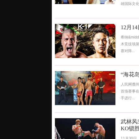
雄国际文化
12月1
希纳&mid
木竞技场第一
赛对阵...
“海花
人民网儋州
首场赛事在
手进行...
武林风
KO锁
11月30