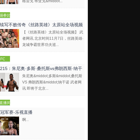
格雷戈 蒂亚戈&middot...
踢拳比
视频
续写不败传奇《丝路英雄》太原站全场视频
【《丝路英雄》太原站全场视频】 武
者网讯 北京时间11月7日，丝路英雄·
龙城争霸世界功夫巡...
FC
C215：朱尼奥·多斯·桑托斯vs弗朗西斯·纳干
朱尼奥&middot;多斯&middot;桑托斯
VS 弗朗西斯&middot;纳干诺 武者网
讯 即将于北京...
直播间
E冠军赛-乐视直播
啊...