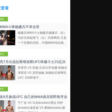
家爱看
NE
mpions
MMA小将杨建兵不幸去世
hip
杨建兵MMA斗士杨建兵杨建兵（右）
与好兄弟赵燕飞（左）武者网讯 又是
一个悲痛的消息，中国MMA综合格...
FC
亮7月出战拉斯维加斯UFC终极斗士23总决
李景亮 VS 安顿·扎菲尔乔安娜·耶德尔
泽西克 VS 克劳迪娅·加德哈武者网讯
UFC 200即将于...
FC
友8月参战UFC 自己的MMA俱乐部即将开业
宁广友 VS 马龙&middot;维拉 内特
&middot;迪亚兹 VS 康纳&middot;麦