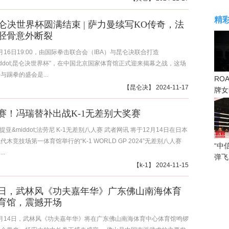
精
·昆仑决世界杯圆满结束 | 萨力曼续写KO传奇，法
胫骨意外断裂
1月16日19:00，由国际拳击联合会（IBA）与昆仑决联合打造
&middot;昆仑决世界杯”，在中国北京国家体育馆正式迎来揭幕之战，这场
与踢拳的盛会是...
RO
【
昆仑决
】 2024-11-17
牌女
感眼
赛！冯瑞替补出战K-1无差别大奖赛
马提亚&middot;法劳尼 K-1无差别八人赛 武者网讯 将于12月14日在日本
木竞技场第一体育馆举行的“K-1 WORLD GP 2024”无差别八人赛
“中
..
弹飞
【
k-1
】 2024-11-15
14日，武林风《功夫嘉年华》广东佛山南海体育
育馆，震撼开场
12月14日，武林风《功夫嘉年华》将在广东佛山南海体育中心体育馆鸣锣