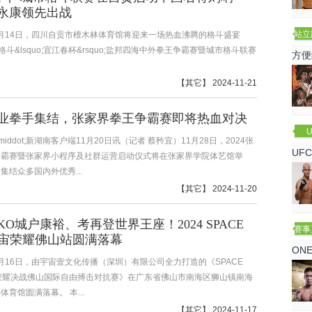
永康领先出战
站立
12月14日，四川自贡市檀木林体育馆将迎来一场热血沸腾的格斗盛宴
赛
1格斗&lsquo;宜江春杯&rsquo;盐邦四海中外拳王争霸赛暨城市格斗联赛
方便
【
其它
】 2024-11-21
业拳手集结，张家界拳王争霸赛即将热血对决
U
iddot;新湖南客户端11月20日讯（记者 蔡矜宜）11月28日，2024张
UF
争霸赛暨张家界小程序及社群运营启动仪式将在张家界学院体艺馆举
集结众多国内外优秀...
诺
【
其它
】 2024-11-20
O城户康裕、考再登世界王座！2024 SPACE
赛事
宇宙荣耀佛山站圆满落幕
ON
11月16日，由宇宙壹文化传播（深圳）有限公司全力打造的《SPACE
荣耀决战佛山国际自由搏击对抗赛》在广东省佛山市南海区狮山镇南海
体育馆圆满落幕。 本...
【
其它
】 2024-11-17