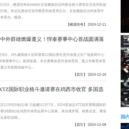
12月14日，峨眉传奇&middot;甘孜藏族自治州拳击格斗赛将在甘孜州民族
撼打响。本次比赛由甘孜州教育和体育局主办，甘孜藏族自治州体育中
奇承办。峨眉...
【
峨眉传奇
】 2024-12-11
 12|中外群雄燃爆遵义！悍泰赛事中心首战圆满落
12月9日，AFL极限格斗冠军赛第12期比赛在贵州省遵义市广电新闻中心
L悍泰赛事中心）圆满落幕。本次赛事由贵州省体育局、遵义市教育体育
遵义市新闻传媒中心...
【
其它
】 2024-12-10
XTZ国际职业格斗邀请赛在鸡西市收官 多国选
滨12月8日电(记者 王妮娜)12月7日，2024星途志XTZ冠军赛暨国际职
赛(鸡西站)在鸡西市体育会展中心落幕，来自俄罗斯、格鲁吉亚、摩洛
国
众多职业格...
【
其它
】 2024-12-09