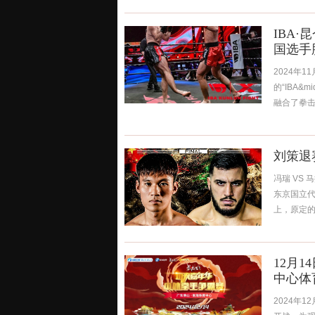
IBA
国选手
2024年1
的“IBA
融合了拳击
刘策退
冯瑞 VS 
东京国立代代
上，原定的.
12月
中心体
2024年