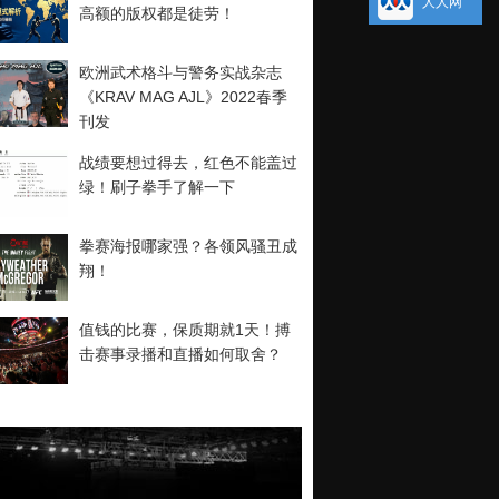
人人网
高额的版权都是徒劳！
欧洲武术格斗与警务实战杂志
《KRAV MAG AJL》2022春季
刊发
战绩要想过得去，红色不能盖过
绿！刷子拳手了解一下
拳赛海报哪家强？各领风骚丑成
翔！
值钱的比赛，保质期就1天！搏
击赛事录播和直播如何取舍？