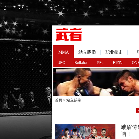
MMA
站立踢拳
职业拳击
非
UFC
Bellator
PFL
RIZIN
ONE
首页
>
站立踢拳
峨眉传
响！