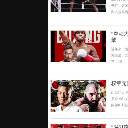
开打。各国豪
四人战跌宕起
“拳动
擎
近年来，
方经济、文
下，“拳...
权章元
山口翔大 V
启介 VS 埃
内尔K-1无差
“34