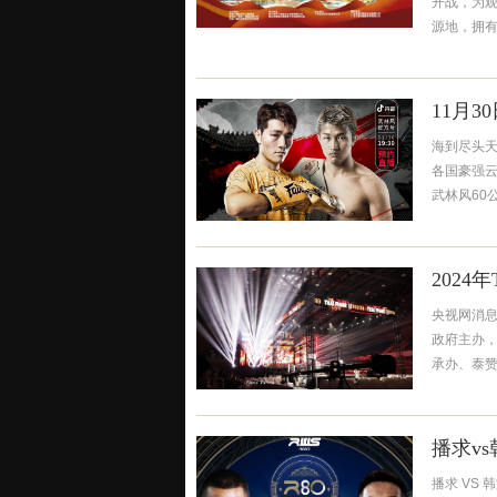
开战，为观
源地，拥有
11月3
海到尽头天
各国豪强云
武林风60公
2024
央视网消息
政府主办
承办、泰赞
播求v
播求 VS 