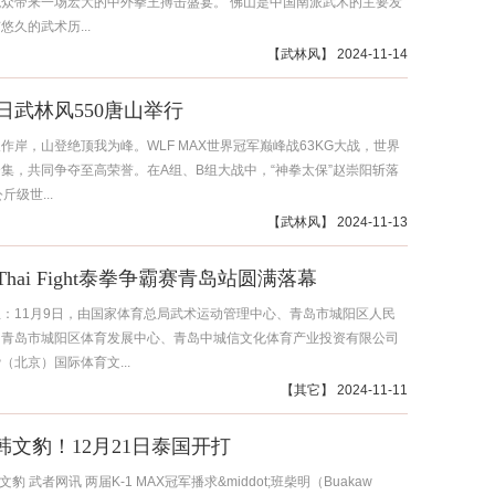
众带来一场宏大的中外拳王搏击盛宴。 佛山是中国南派武术的主要发
悠久的武术历...
【
武林风
】 2024-11-14
0日武林风550唐山举行
作岸，山登绝顶我为峰。WLF MAX世界冠军巅峰战63KG大战，世界
集，共同争夺至高荣誉。在A组、B组大战中，“神拳太保”赵崇阳斩落
斤级世...
【
武林风
】 2024-11-13
年Thai Fight泰拳争霸赛青岛站圆满落幕
：11月9日，由国家体育总局武术运动管理中心、青岛市城阳区人民
，青岛市城阳区体育发展中心、青岛中城信文化体育产业投资有限公司
（北京）国际体育文...
【
其它
】 2024-11-11
s韩文豹！12月21日泰国开打
韩文豹 武者网讯 两届K-1 MAX冠军播求&middot;班柴明（Buakaw