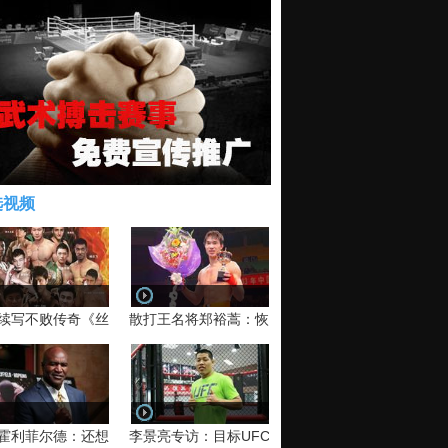
选视频
续写不败传奇《丝路英雄》太原站全场视频
散打王名将郑裕蒿：恢复训练 有望回归擂台
霍利菲尔德：还想再和泰森干一架！
李景亮专访：目标UFC金腰带 不做打酱油