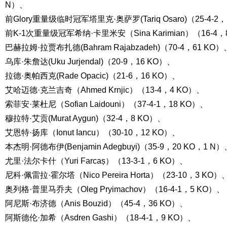
N）、
前Glory重量级临时冠军塔里克·奥萨罗(Tariq Osaro)（25-4-2
前K-1次重量级冠军希纳·卡里米安（Sina Karimian）（16-4，
巴赫拉姆·拉贾布扎德(Bahram Rajabzadeh)（70-4，61 KO）
乌库·朱詹达(Uku Jurjendal)（20-9，16 KO）、
拉德·奥帕西克(Rade Opacic)（21-6，16 KO）、
艾哈迈德·克兰吉奇（Ahmed Krnjic）（13-4，4 KO）、
索菲安·莱杜尼（Sofian Laidouni）（37-4-1，18 KO）、
穆拉特·艾贡(Murat Aygun)（32-4，8 KO）、
艾恩特·扬库（Ionut Iancu）（30-10，12 KO）、
本杰明·阿德布伊(Benjamin Adegbuyi)（35-9，20 KO，1 N）
尤里·法尔卡什（Yuri Farcaș）（13-3-1，6 KO）、
尼科·佩雷拉·霍尔塔（Nico Pereira Horta）（23-10，3 KO）
奥列格·普里马乔夫（Oleg Pryimachov）（16-4-1，5 KO）、
阿尼斯·布济德（Anis Bouzid）（45-4，36 KO）、
阿斯德伦·加希（Asdren Gashi）（18-4-1，9 KO）、