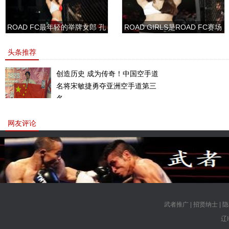
ROAD FC最年轻的举牌女郎 孔
ROAD GIRLS是ROAD FC赛场
敏书美腿性感眼神清纯
上的一道靓丽的风景
头条推荐
创造历史 成为传奇！中国空手道
名将宋敏捷勇夺亚洲空手道第三
名。
网友评论
武者推广
|
招贤纳士
|
隐
辽I