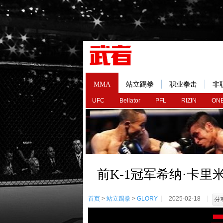
MMA
站立踢拳
职业拳击
非
UFC
Bellator
PFL
RIZIN
ONE
前K-1冠军希纳·卡里米
首页
>
站立踢拳
>
GLORY
2025-02-18