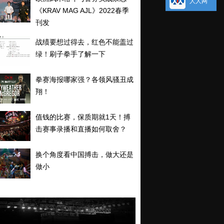
人人网
《KRAV MAG AJL》2022春季
刊发
战绩要想过得去，红色不能盖过
绿！刷子拳手了解一下
拳赛海报哪家强？各领风骚丑成
翔！
值钱的比赛，保质期就1天！搏
击赛事录播和直播如何取舍？
换个角度看中国搏击，做大还是
做小