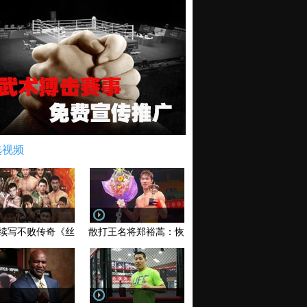
选视频
续写不败传奇《丝路英雄》太原站全场视频
散打王名将郑裕蒿：恢复训练 有望回归擂台