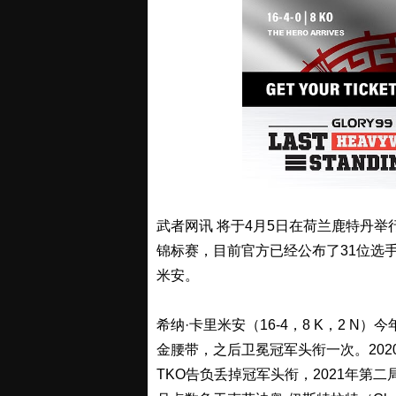
武者网讯 将于4月5日在荷兰鹿特丹举行
锦标赛，目前官方已经公布了31位选手
米安。
希纳·卡里米安（16-4，8 K，2 N）
金腰带，之后卫冕冠军头衔一次。2020年被“
TKO告负丢掉冠军头衔，2021年第二局K