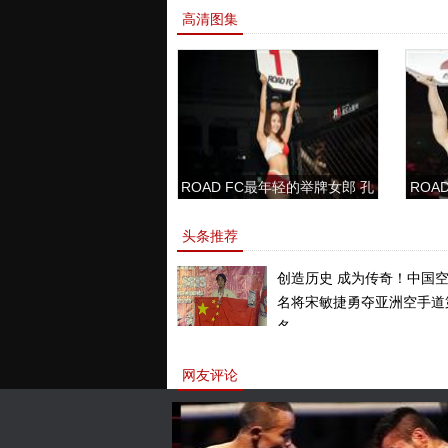
高清图集
ROAD FC最年轻的举牌女郎 孔
ROAD
敏书美腿性感眼神清纯
头条推荐
创造历史 成为传奇！中国
名将宋敏捷勇夺亚洲空手道
名。
网友评论