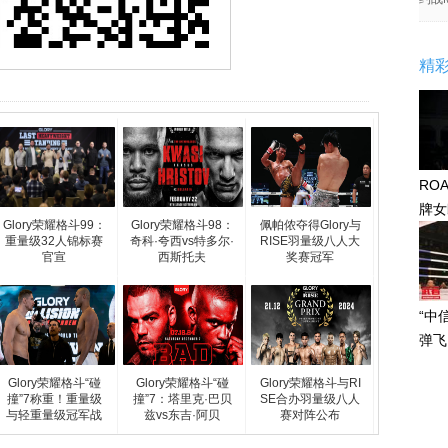
精
RO
牌女
Glory荣耀格斗99：
Glory荣耀格斗98：
佩帕侬夺得Glory与
感眼
重量级32人锦标赛
奇科·夸西vs特多尔·
RISE羽量级八人大
官宣
西斯托夫
奖赛冠军
“中
弹飞
Glory荣耀格斗“碰
Glory荣耀格斗“碰
Glory荣耀格斗与RI
撞”7称重！重量级
撞”7：塔里克·巴贝
SE合办羽量级八人
与轻重量级冠军战
兹vs东吉·阿贝
赛对阵公布