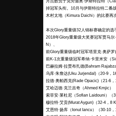
月点数负于克劳迪奥·伊斯特拉特（Claudi
掉冠军头衔。10月与伊斯特拉特二番
木村太地（Kimura Daichi）的
本次Glory重量级32人锦标赛确定的
2018年Glory重量级大奖赛冠军贾马尔·本·萨
N）、
前Glory重量级临时冠军塔里克·奥萨罗(Tari
前K-1次重量级冠军希纳·卡里米安（Sina 
巴赫拉姆·拉贾布扎德(Bahram Rajabza
乌库·朱詹达(Uku Jurjendal)（20-9，
拉德·奥帕西克(Rade Opacic)（21-6
艾哈迈德·克兰吉奇（Ahmed Krnjic）（
索菲安·莱杜尼（Sofian Laidouni）（3
穆拉特·艾贡(Murat Aygun)（32-4，8
艾恩特·扬库（Ionut Iancu）（30-10