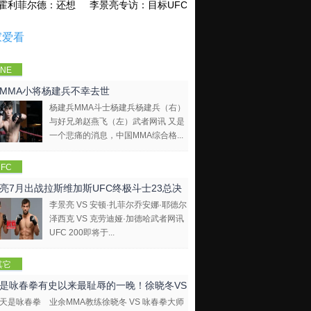
霍利菲尔德：还想再和泰森干一架！
李景亮专访：目标UFC金腰带 不做打酱油
家爱看
NE
mpions
MMA小将杨建兵不幸去世
hip
杨建兵MMA斗士杨建兵杨建兵（右）
与好兄弟赵燕飞（左）武者网讯 又是
一个悲痛的消息，中国MMA综合格...
FC
亮7月出战拉斯维加斯UFC终极斗士23总决
李景亮 VS 安顿·扎菲尔乔安娜·耶德尔
泽西克 VS 克劳迪娅·加德哈武者网讯
UFC 200即将于...
其它
是咏春拳有史以来最耻辱的一晚！徐晓冬VS
业余MMA教练徐晓冬 VS 咏春拳大师
拳大师