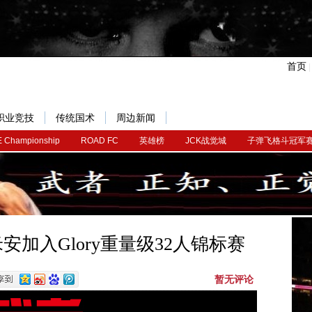
首页
职业竞技
传统国术
周边新闻
 Championship
ROAD FC
英雄榜
JCK战觉城
子弹飞格斗冠军
安加入Glory重量级32人锦标赛
暂无评论