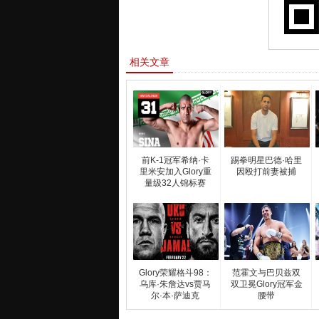
相关文章
前K-1冠军希纳·卡
踢拳明星巴德·哈里
里米安加入Glory重
因殴打前妻被捕
量级32人锦标赛
Glory荣耀格斗98：
范霍文与巴贝兹双
乌库·朱詹达vs贾马
双卫冕Glory冠军金
尔·本·萨迪克
腰带