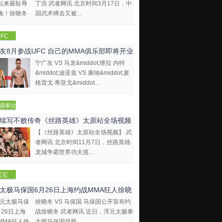
丁浩 武者网讯 北京时间3月17日，中
国武术搏击又被...
FC
友8月参战UFC 自己的MMA俱乐部即将开业
宁广友 VS 马龙&middot;维拉 内特
&middot;迪亚兹 VS 康纳&middot;麦
格雷戈 蒂亚戈&middot...
踢拳比
视频
续写不败传奇《丝路英雄》太原站全场视频
【《丝路英雄》太原站全场视频】 武
者网讯 北京时间11月7日，丝路英雄·
龙城争霸世界功夫巡...
其它
太极马保国6月26日上海约战MMA狂人徐晓
徐晓冬 VS 马保国 马保国公开宣布约
战徐晓冬 武者网讯 近日，浑元太极拳
大师马保国战胜...