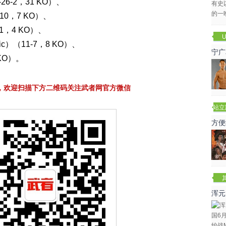
26-2，31 KO）、
10，7 KO）、
-1，4 KO）、
U
ic）（11-7，8 KO）、
宁广
 KO）。
，欢迎扫描下方二维码关注武者网官方微信
站立
赛
方便
浑元
冬