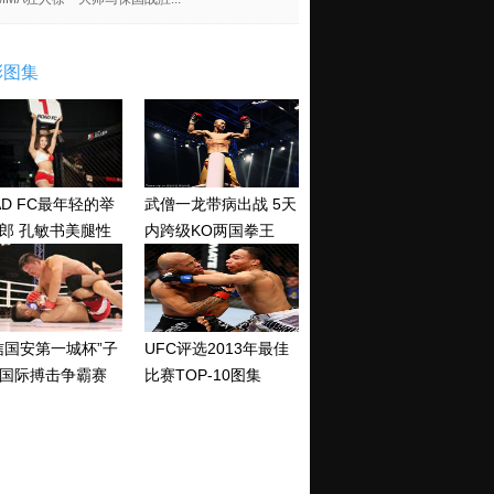
彩图集
AD FC最年轻的举
武僧一龙带病出战 5天
郎 孔敏书美腿性
内跨级KO两国拳王
神清纯
信国安第一城杯”子
UFC评选2013年最佳
国际搏击争霸赛
比赛TOP-10图集