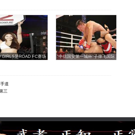
 GIRLS是ROAD FC赛场
“中信国安第一城杯”子弹飞国际
上的一道靓丽的风景
搏击争霸赛
空手道
第三