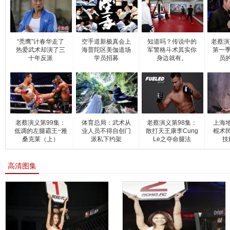
“秃鹰”计春华走了
空手道新极真会上
知道吗？传说中的
老蔡演
热爱武术却演了三
海普陀区美伽道场
军警格斗术其实你
第一季
十年反派
学员招募
身边就有。
员
老蔡演义第99集：
体育总局：武术从
老蔡演义第98集：
上海
低调的左腿霸王~雅
业人员不得自创门
散打天王康李Cung
棍术
桑克莱（上）
派私下约架
Le之夺命腿法
技
高清图集