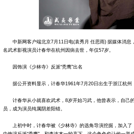
中新网客户端北京7月11日电(袁秀月 任思雨) 据媒体消息，
名武术影视演员计春华在杭州因病去世，年仅57岁。
因饰演《少林寺》反派“秃鹰”出名
据公开资料显示，计春华1961年7月20日出生于浙江杭州
计春华从小就喜欢武术，8岁开始习武，他曾表示，自己的
员，成为演员纯属阴差阳错。
上初中时，计春华被《少林寺》的选角导演挖掘，加入了《
中饰演反派“秃鹰”，和李连杰一较高下。这个角色也让他一举