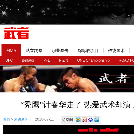
MMA
站立踢拳
职业拳击
锦标赛项目
传统国术
UFC
Bellator
PFL
RIZIN
ONE Championship
ROAD F
“秃鹰”计春华走了 热爱武术却
首页
>
周边新闻
2018-07-11