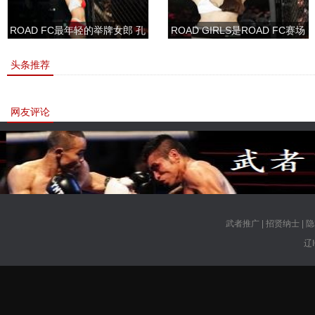
ROAD FC最年轻的举牌女郎 孔
ROAD GIRLS是ROAD FC赛场
敏书美腿性感眼神清纯
上的一道靓丽的风景
头条推荐
网友评论
武者推广
|
招贤纳士
|
隐
辽I