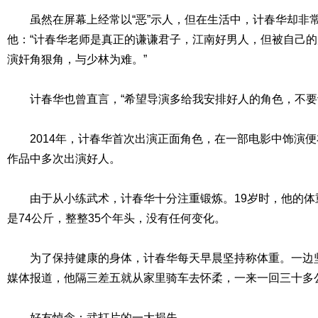
虽然在屏幕上经常以“恶”示人，但在生活中，计春华却非
他：“计春华老师是真正的谦谦君子，江南好男人，但被自己
演奸角狠角，与少林为难。”
计春华也曾直言，“希望导演多给我安排好人的角色，不要
2014年，计春华首次出演正面角色，在一部电影中饰演便
作品中多次出演好人。
由于从小练武术，计春华十分注重锻炼。19岁时，他的体重
是74公斤，整整35个年头，没有任何变化。
为了保持健康的身体，计春华每天早晨坚持称体重。一边坚
媒体报道，他隔三差五就从家里骑车去怀柔，一来一回三十多
好友悼念：武打片的一大损失