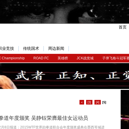
首页
职业竞技
传统国术
周边新闻
 Championship
ROAD FC
英雄榜
JCK战觉城
子弹飞格斗冠军
<
[3]
[4]
[5]
拳道年度颁奖 吴静钰荣膺最佳女运动员
2月8日报道：2015WTF世界跆拳道联合会年度颁奖盛典在墨西哥城进