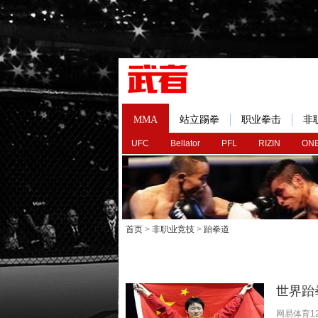
MMA
站立踢拳
职业拳击
非
UFC
Bellator
PFL
RIZIN
ONE
首页
>
非职业竞技
>
跆拳道
世界跆
网易体育1