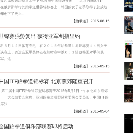
媒斥腐败致跆拳道水平下滑:官员中国嫖妓被抓 北京时间6月14
月在俄罗斯举行的跆拳道世界锦标赛上，韩国的女子选手取得了总成绩
却创下了史上...
【
跆拳道
】 2015-06-15
世锦赛强势复出 获得亚军剑指里约
斯科５月１４日体育专电 在２０１５年跆拳道世界锦标赛１４日女子
级决赛上，奥运会冠军吴静钰在加时赛中以０：１惜败韩国对手何珉
。这...
【
跆拳道
】 2015-05-15
中国ITF跆拳道锦标赛 北京燕郊隆重召开
 第二届中国ITF跆拳道联盟锦标赛于2015年5月1日上午在北京东燕郊
。 大会组委会主席、亚洲跆拳道联盟经营委员会委员长、中国ITF跆
张...
【
跆拳道
】 2015-05-04
5年全国跆拳道俱乐部联赛即将启动