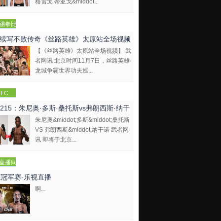
格雷戈 蒂亚戈&middot...
踢拳比
视频
续写不败传奇《丝路英雄》太原站全场视频
【《丝路英雄》太原站全场视频】 武
者网讯 北京时间11月7日，丝路英雄·
龙城争霸世界功夫巡...
FC
C215：朱尼奥·多斯·桑托斯vs弗朗西斯·纳干
朱尼奥&middot;多斯&middot;桑托斯
VS 弗朗西斯&middot;纳干诺 武者网
讯 即将于北京...
直播间
E冠军赛-乐视直播
啊...