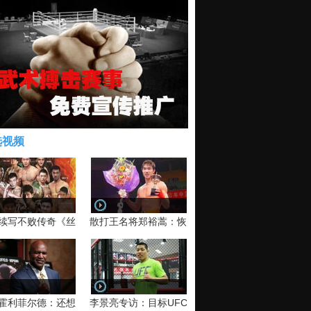
选视频
续写不败传奇《丝路英雄》太原站全场视频
散打王名将郑裕蒿：恢复训练 有望回归擂台
霍利菲尔德：还想再和泰森干一架！
李景亮专访：目标UFC金腰带 不做打酱油