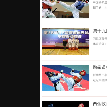
中国跆拳道
据了解，为
第十九
网易体育讯
体育馆落下
跆拳道
新华网巴黎
运冠军吴静
两金收