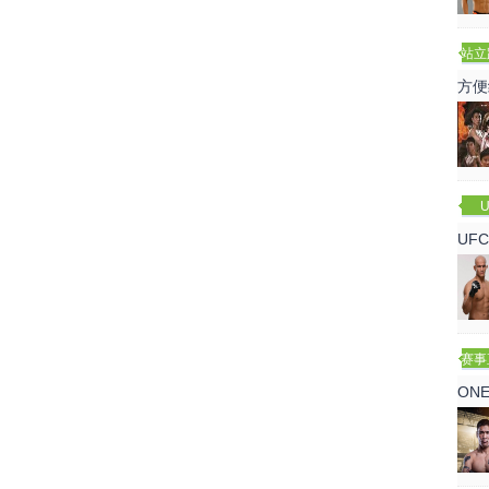
站立
赛
方便
U
UF
诺
赛事
ON