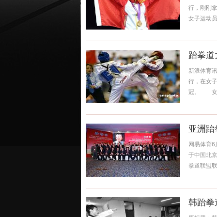
行，刚刚
女子运动员
跆拳道
新浪体育讯
行，在女子
冠。 女子
亚洲跆
网易体育6
于中国北京
拳道联盟联
韩跆拳