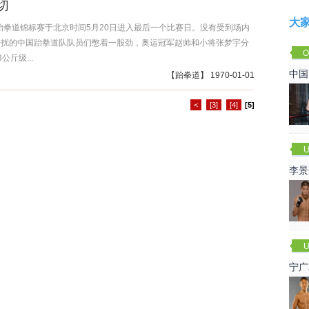
切
大
界跆拳道锦标赛于北京时间5月20日进入最后一个比赛日。没有受到场内
干扰的中国跆拳道队队员们憋着一股劲，奥运冠军赵帅和小将张梦宇分
O
公斤级...
Cha
中国
【
跆拳道
】 1970-01-01
<
[3]
[4]
[5]
U
李景
赛
U
宁广