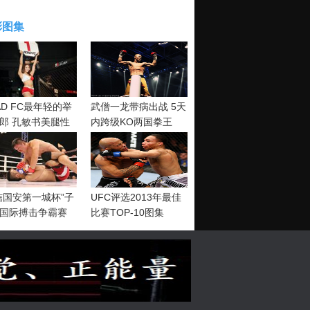
彩图集
AD FC最年轻的举
武僧一龙带病出战 5天
郎 孔敏书美腿性
内跨级KO两国拳王
神清纯
信国安第一城杯”子
UFC评选2013年最佳
国际搏击争霸赛
比赛TOP-10图集