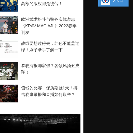
人人网
高额的版权都是徒劳！
欧洲武术格斗与警务实战杂志
《KRAV MAG AJL》2022春季
刊发
战绩要想过得去，红色不能盖过
绿！刷子拳手了解一下
拳赛海报哪家强？各领风骚丑成
翔！
值钱的比赛，保质期就1天！搏
击赛事录播和直播如何取舍？