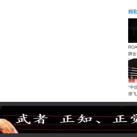
精
RO
牌女
感眼
“中
弹飞