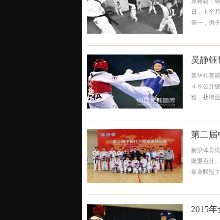
原标题：韩
日，上个
第一，男子
吴静钰
新华社莫
４９公斤
雅，获得亚军
第二届
新浪体育讯
隆重召开
拳道联盟主席
201