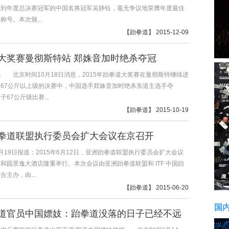
拿到年度总决赛冠军的中国名将冠军吴静钰，毫无争议地荣膺年度最佳
称号。本次颁...
【
跆拳道
】 2015-12-09
大奖赛曼彻斯特站 郑姝音加时绝杀夺冠
 北京时间10月18日消息，2015年跆拳道大奖赛在曼彻斯特继续进
67公斤以上级的决赛中，中国选手郑姝音加时绝杀东道主选手夺
67公斤级比赛...
【
跆拳道
】 2015-10-19
拳道联盟执行委员会扩大会议在京召开
月19日报道：2015年6月12日，亚洲跆拳道联盟执行委员会扩大会议
和园景逸大酒店隆重举行。本次会议由亚洲跆拳道联盟和 ITF 中国跆
合主办，由...
【
跆拳道
】 2015-06-20
国
道官员中国嫖妓：跆拳道没落的日子已经不远