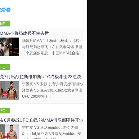
家爱看
NE
mpions
MMA小将杨建兵不幸去世
hip
杨建兵MMA斗士杨建兵杨建兵（右）
与好兄弟赵燕飞（左）武者网讯 又是
一个悲痛的消息，中国MMA综合格...
FC
亮7月出战拉斯维加斯UFC终极斗士23总决
李景亮 VS 安顿·扎菲尔乔安娜·耶德尔
泽西克 VS 克劳迪娅·加德哈武者网讯
UFC 200即将于...
FC
友8月参战UFC 自己的MMA俱乐部即将开业
宁广友 VS 马龙&middot;维拉 内特
&middot;迪亚兹 VS 康纳&middot;麦