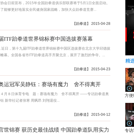
协会日前宣布，2015年全国跆拳道俱乐部联赛将于5月1日全面启动。
了能够更好地落实全民健身国家战略，加快大众跆拳道竞赛...
【
跆拳道
】 2015-04-28
届ITF跆拳道世界锦标赛中国选拔赛落幕
 近日，第十九届ITF跆拳道世界锦标赛中国区选拔赛在北京大学邱德拔
帷幕。全国各省市ITF跆拳道高手齐聚北京，展开了激烈的争夺。...
精
【
跆拳道
】 2015-04-23
奥运冠军吴静钰：赛场有魔力 舍不得离开
４月８日体育专电 题：赛场有魔力 舍不得离开 ——专访跆拳道奥
方便
钰 新华社记者张寒 周飒昂 刘翔退役...
【
跆拳道
】 2015-04-12
官世锦赛 获历史最佳战绩 中国跆拳道队用实力
专访